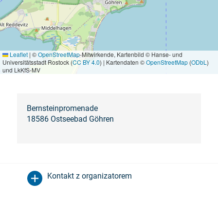
Leaflet
|
©
OpenStreetMap
-Mitwirkende, Kartenbild © Hanse- und
Universitätsstadt Rostock (
CC BY 4.0
) | Kartendaten ©
OpenStreetMap
(
ODbL
)
und LkKfS-MV
Bernsteinpromenade
18586 Ostseebad Göhren
Kontakt z organizatorem