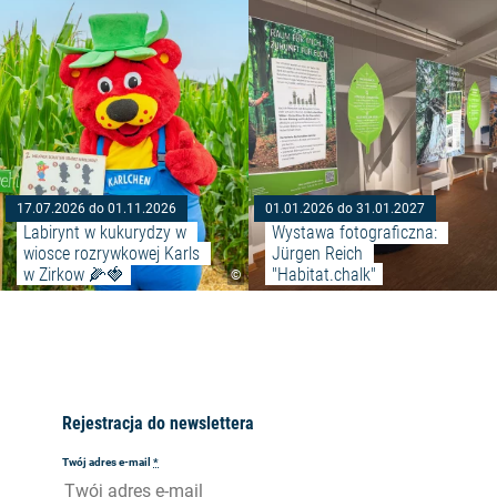
17.07.2026 do 01.11.2026
01.01.2026 do 31.01.2027
Labirynt w kukurydzy w 
Wystawa fotograficzna: 
wiosce rozrywkowej Karls 
Jürgen Reich 
w Zirkow 🌽🍓
"Habitat.chalk"
©
Rejestracja do newslettera
Twój adres e-mail
*