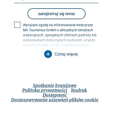
zarejestruj się teraz
Wyrażam zgodę na informowanie mnie przez
MV Tourismus GmbH o aktualnych tematach
wakacyjnych, specjalnych ofertach podróży lub
wskazówkach dotyczących wydarzeń, a także
na indywidualny pomiar, przechowywanie i
ocenę współczynników otwarcia i kliknięć w
Czytaj więcej
profilach odbiorców w celu projektowania
przyszłych biuletynów. Moje dane będą
wykorzystywane wyłącznie w tym celu. W
szczególności żadne dane nie będą
przekazywane nieupoważnionym stronom
trzecim. Jestem świadomy, że mogę odwołać
Spotkanie branżowe
swoją zgodę w dowolnym momencie ze
Polityka prywatności
Nadruk
skutkiem na przyszłość. Mogę to zrobić za
Dostępność
pomocą linku rezygnacji z subskrypcji w
Dostosowywanie ustawień plików cookie
odpowiednim biuletynie lub za pośrednictwem
opcji kontaktu wymienionych w nocie prawnej.
Zastosowanie ma
polityka prywatności
, która