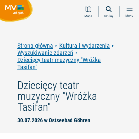
Przejdź
Przejdź
Przejdź
Przejdź
Menu
Mapa
Szukaj
do
do
do
do
treści
nawigacji
wyszukiwania
stopki
pełnotekstowego
Strona główna
Kultura i wydarzenia
Wyszukiwanie zdarzeń
Dziecięcy teatr muzyczny "Wróżka
Tasifan"
Dziecięcy teatr
muzyczny "Wróżka
Tasifan"
30.07.2026 w Ostseebad Göhren