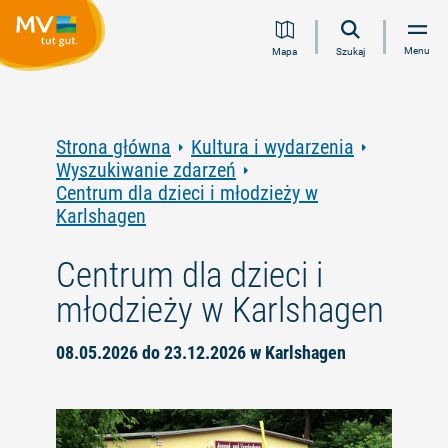
Przejdź
Przejdź
Przejdź
Przejdź
Menu
Mapa
Szukaj
do
do
do
do
treści
nawigacji
wyszukiwania
stopki
pełnotekstowego
Strona główna
Kultura i wydarzenia
Wyszukiwanie zdarzeń
Centrum dla dzieci i młodzieży w
Karlshagen
Centrum dla dzieci i
młodzieży w Karlshagen
08.05.2026 do 23.12.2026 w Karlshagen