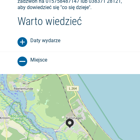
zadzwoń na 015758487147 lub 038371 28121,
aby dowiedzieć się "co się dzieje".
Warto wiedzieć
Daty wydarze
Miejsce