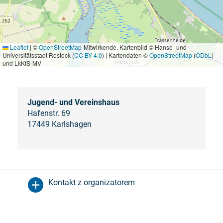
Leaflet
|
©
OpenStreetMap
-Mitwirkende, Kartenbild © Hanse- und
Universitätsstadt Rostock (
CC BY 4.0
) | Kartendaten ©
OpenStreetMap
(
ODbL
)
und LkKfS-MV
Jugend- und Vereinshaus
Hafenstr. 69
17449 Karlshagen
Kontakt z organizatorem