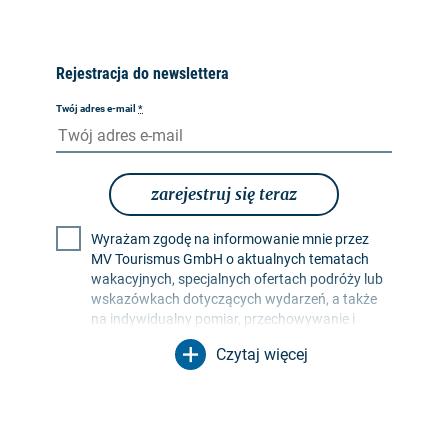
Rejestracja do newslettera
Twój adres e-mail
*
zarejestruj się teraz
Wyrażam zgodę na informowanie mnie przez
MV Tourismus GmbH o aktualnych tematach
wakacyjnych, specjalnych ofertach podróży lub
wskazówkach dotyczących wydarzeń, a także
na indywidualny pomiar, przechowywanie i
ocenę współczynników otwarcia i kliknięć w
Czytaj więcej
profilach odbiorców w celu projektowania
przyszłych biuletynów. Moje dane będą
wykorzystywane wyłącznie w tym celu. W
szczególności żadne dane nie będą
przekazywane nieupoważnionym stronom