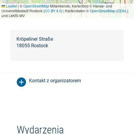
Leaflet
|
©
OpenStreetMap
-Mitwirkende, Kartenbild © Hanse- und
Universitätsstadt Rostock (
CC BY 4.0
) | Kartendaten ©
OpenStreetMap
(
ODbL
)
und LkKfS-MV
Kröpeliner Straße
18055 Rostock
Kontakt z organizatorem
Wydarzenia