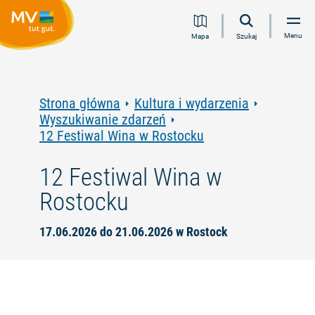
Przejdź
Przejdź
Przejdź
Przejdź
Menu
Mapa
Szukaj
do
do
do
do
treści
nawigacji
wyszukiwania
stopki
pełnotekstowego
Strona główna
Kultura i wydarzenia
Wyszukiwanie zdarzeń
12 Festiwal Wina w Rostocku
12 Festiwal Wina w
Rostocku
17.06.2026 do 21.06.2026 w Rostock