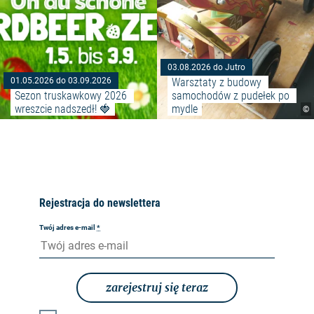
03.08.2026 do Jutro
Warsztaty z budowy 
01.05.2026 do 03.09.2026
Sezon truskawkowy 2026 
samochodów z pudełek po 
wreszcie nadszedł! 🍓
mydle
©
Rejestracja do newslettera
Twój adres e-mail
*
zarejestruj się teraz