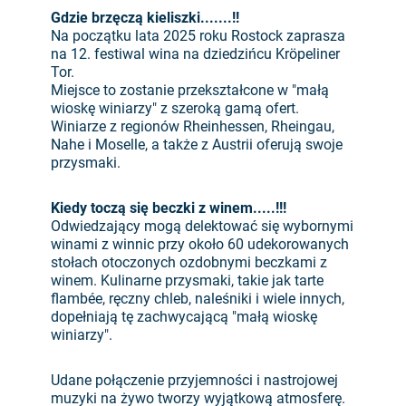
Gdzie brzęczą kieliszki.......!!
Na początku lata 2025 roku Rostock zaprasza
na 12. festiwal wina na dziedzińcu Kröpeliner
Tor.
Miejsce to zostanie przekształcone w "małą
wioskę winiarzy" z szeroką gamą ofert.
Winiarze z regionów Rheinhessen, Rheingau,
Nahe i Moselle, a także z Austrii oferują swoje
przysmaki.
Kiedy toczą się beczki z winem.....!!!
Odwiedzający mogą delektować się wybornymi
winami z winnic przy około 60 udekorowanych
stołach otoczonych ozdobnymi beczkami z
winem. Kulinarne przysmaki, takie jak tarte
flambée, ręczny chleb, naleśniki i wiele innych,
dopełniają tę zachwycającą "małą wioskę
winiarzy".
Udane połączenie przyjemności i nastrojowej
muzyki na żywo tworzy wyjątkową atmosferę.