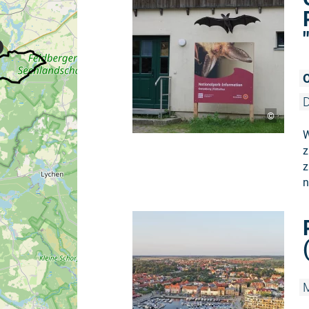
O
D
©
W
z
z
n
M