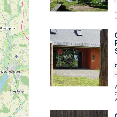
+
+
O
W
c
w