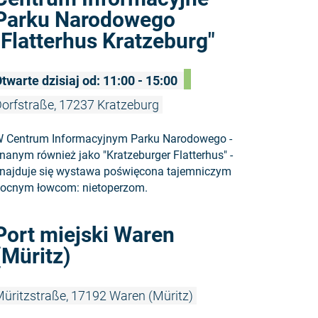
Parku Narodowego
"Flatterhus Kratzeburg"
twarte dzisiaj od: 11:00 - 15:00
orfstraße, 17237 Kratzeburg
 Centrum Informacyjnym Parku Narodowego -
nanym również jako "Kratzeburger Flatterhus" -
najduje się wystawa poświęcona tajemniczym
ocnym łowcom: nietoperzom.
Czytaj więc
Port miejski Waren
(Müritz)
üritzstraße, 17192 Waren (Müritz)