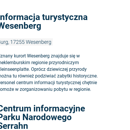
Czytaj więc
Informacja turystyczna
Wesenberg
urg, 17255 Wesenberg
znany kurort Wesenberg znajduje się w
eklemburskim regionie przyrodniczym
leinseenplatte. Oprócz dziewiczej przyrody
ożna tu również podziwiać zabytki historyczne.
ersonel centrum informacji turystycznej chętnie
omoże w zorganizowaniu pobytu w regionie.
Czytaj wię
Centrum informacyjne
Parku Narodowego
Serrahn