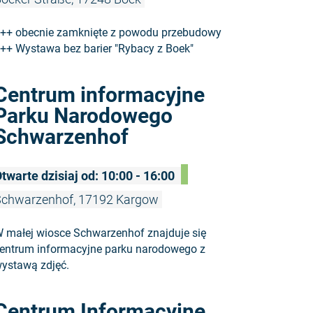
++ obecnie zamknięte z powodu przebudowy
++ Wystawa bez barier "Rybacy z Boek"
Czytaj wię
Centrum informacyjne
Parku Narodowego
Schwarzenhof
twarte dzisiaj od: 10:00 - 16:00
Schwarzenhof, 17192 Kargow
 małej wiosce Schwarzenhof znajduje się
entrum informacyjne parku narodowego z
ystawą zdjęć.
Czytaj wię
Centrum Informacyjne