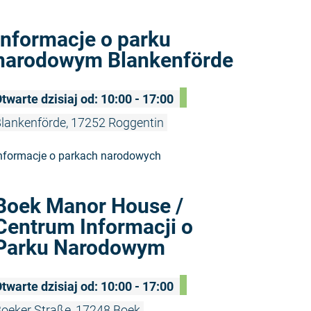
Czytaj wię
Informacje o parku
narodowym Blankenförde
twarte dzisiaj od: 10:00 - 17:00
lankenförde, 17252 Roggentin
nformacje o parkach narodowych
Czytaj wię
Boek Manor House /
Centrum Informacji o
Parku Narodowym
twarte dzisiaj od: 10:00 - 17:00
oeker Straße, 17248 Boek