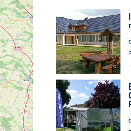
O
B
I
©
O
B