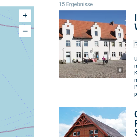
15 Ergebnisse
B
U
m
©
K
m
P
p