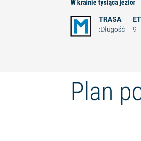
W krainie tysiąca jezior
TRASA
E
:Długość
9
Plan p