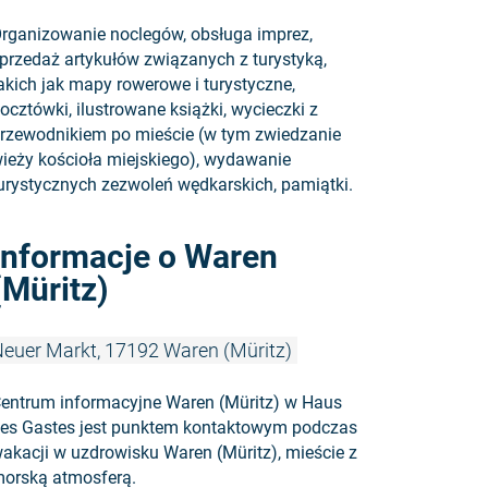
rganizowanie noclegów, obsługa imprez,
przedaż artykułów związanych z turystyką,
akich jak mapy rowerowe i turystyczne,
ocztówki, ilustrowane książki, wycieczki z
rzewodnikiem po mieście (w tym zwiedzanie
ieży kościoła miejskiego), wydawanie
urystycznych zezwoleń wędkarskich, pamiątki.
Czytaj więc
Informacje o Waren
(Müritz)
euer Markt, 17192 Waren (Müritz)
entrum informacyjne Waren (Müritz) w Haus
es Gastes jest punktem kontaktowym podczas
akacji w uzdrowisku Waren (Müritz), mieście z
orską atmosferą.