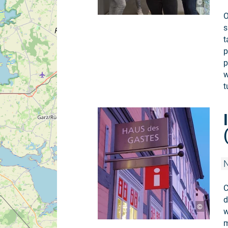
©
O
s
t
p
p
w
t
N
C
d
©
w
m