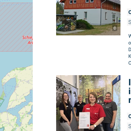
O
S
©
W
o
D
K
C
O
S