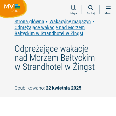
Przejdź
Przejdź
Przejdź
Przejdź
Menu
Mapa
Szukaj
do
do
do
do
treści
nawigacji
wyszukiwania
stopki
Strona główna
Wakacyjny magazyn
pełnotekstowego
Odprężające wakacje nad Morzem
Bałtyckim w Strandhotel w Zingst
Odprężające wakacje
nad Morzem Bałtyckim
w Strandhotel w Zingst
Opublikowano:
22 kwietnia 2025
©