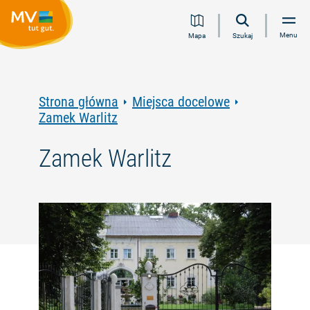
Przejdź
Przejdź
Przejdź
Przejdź
Menu
Mapa
Szukaj
do
do
do
do
treści
nawigacji
wyszukiwania
stopki
pełnotekstowego
Strona główna
Miejsca docelowe
Zamek Warlitz
Zamek Warlitz