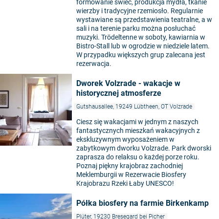
formowanie świec, produkcja mydła, tkanie
wierzby i tradycyjne rzemiosło. Regularnie
wystawiane są przedstawienia teatralne, a w
sali i na terenie parku można posłuchać
muzyki. Trödeltenne w soboty, kawiarnia w
Bistro-Stall lub w ogrodzie w niedziele latem.
W przypadku większych grup zalecana jest
rezerwacja.
Dworek Volzrade - wakacje w
historycznej atmosferze
Gutshausallee, 19249 Lübtheen, OT Volzrade
Ciesz się wakacjami w jednym z naszych
fantastycznych mieszkań wakacyjnych z
ekskluzywnym wyposażeniem w
zabytkowym dworku Volzrade. Park dworski
zaprasza do relaksu o każdej porze roku.
Poznaj piękny krajobraz zachodniej
Meklemburgii w Rezerwacie Biosfery
Krajobrazu Rzeki Łaby UNESCO!
Półka biosfery na farmie Birkenkamp
Plüter, 19230 Bresegard bei Picher