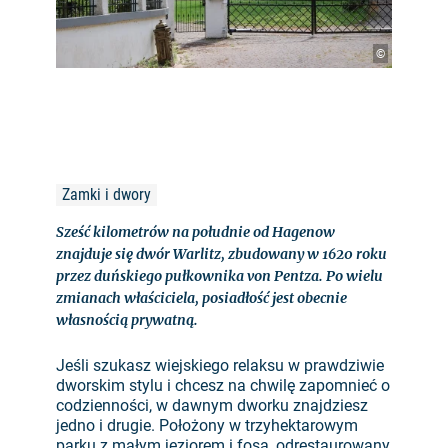
©
Zamki i dwory
Sześć kilometrów na południe od Hagenow
znajduje się dwór Warlitz, zbudowany w 1620 roku
przez duńskiego pułkownika von Pentza. Po wielu
zmianach właściciela, posiadłość jest obecnie
własnością prywatną.
Jeśli szukasz wiejskiego relaksu w prawdziwie
dworskim stylu i chcesz na chwilę zapomnieć o
codzienności, w dawnym dworku znajdziesz
jedno i drugie. Położony w trzyhektarowym
parku z małym jeziorem i fosą, odrestaurowany