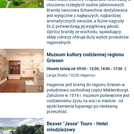
©
otoczeniu rozległych sadów jabłoniowych.
Brandy owocowa Schwechow destylowana
jest wyłącznie z najlepszych, najbardziej
aromatycznych owoców, a liczne nagrody
DLG potwierdzają jej wyjątkową jakość.
Oprócz brandy ze wschodu, sąsiadujący
sklep rolniczy oferuje duży wybór produktów
regionalnych.
Muzeum kultury codziennej regionu
Griesen
Otwarte dzisiaj od: 09:00 - 12:00, 14:00 - 17:00
Lange Straße, 19230 Hagenow
Hagenow jest bramą do regionu Griesen w
©
południowo-zachodniej części Meklemburgii.
Założone w 1974 r. muzeum poświęcone jest
codziennemu życiu na wsi i w mieście - od
epoki kamienia łupanego po niedawną
przeszłość.
Beaver "Jesse" Tours - Hotel
młodzieżowy