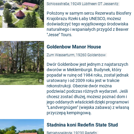
Schlossstraße, 19249 Lübtheen OT Jessenitz
Położony w samym sercu Rezerwatu Biosfery
Krajobrazu Rzeki Łaby UNESCO, możesz
doświadczyć tego wyjątkowego środowiska
naturalnego i wspaniałych przygód z Beaver
"Jesse" Tours.
Goldenbow Manor House
Zum Wasserturm, 19260 Goldenbow
Dwór Goldenbow jest jednym z najstarszych
dworów w Meklemburgii. Budynek, który
popadał w ruinę od 1984 roku, został jednak
uratowany i od 2009 roku jest w trakcie
©
rekonstrukcji. Obecnie dwór można
podziwiać podczas różnych wydarzeń. Jeśli
chcesz zostać dłużej, możesz poznać dom i
jego oddanych właścicieli dzięki programowi
"Landvergnügen" (wiejska zabawa) z własną
przyczepą kempingową.
Stadnina koni Redefin State Stud
Betriebsgelände, 19230 Redefin