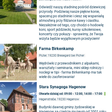
Odwiedź naszą stadninę pośród dziewiczej
przyrody. Podziwiaj nasze piękne konie,
spaceruj po stadninie i ciesz się wspaniałą
atmosferą przy filiżance kawy i ciastku.
©
Niezależnie od tego, czy chodzi o hodowlę
koni, sport jeździecki, kursy szkoleniowe,
koncerty czy pokazy - sprawimy, że Twoja
wizyta będzie wyjątkowym przeżyciem!
Farma Birkenkamp
Plüter, 19230 Bresegard bei Picher
Wędrówki z przewodnikiem z alpakami,
warsztaty i seminaria, mini sklep rolniczy i
noclegi w tipi - farma Birkenkamp ma tak
wiele do zaoferowania!
Stara Synagoga Hagenow
Otwarte dzisiaj od: 09:00 - 12:00, 14:00 - 17:00
Hagenstraße, 19230 Hagenow
Budynki dawnej gminy żydowskiej w
Hagenow są częścią muzeum od 2001 roku.