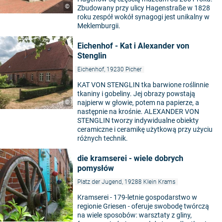
©
Zbudowany przy ulicy Hagenstraße w 1828
roku zespół wokół synagogi jest unikalny w
Meklemburgii.
Eichenhof - Kat i Alexander von
Stenglin
Eichenhof, 19230 Picher
KAT VON STENGLIN tka barwione roślinnie
tkaniny i gobeliny. Jej obrazy powstają
©
najpierw w głowie, potem na papierze, a
następnie na krośnie. ALEXANDER VON
STENGLIN tworzy indywidualne obiekty
ceramiczne i ceramikę użytkową przy użyciu
różnych technik.
die kramserei - wiele dobrych
pomysłów
Platz der Jugend, 19288 Klein Krams
Kramserei - 179-letnie gospodarstwo w
regionie Griesen - oferuje swobodę twórczą
na wiele sposobów: warsztaty z gliny,