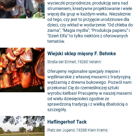
wycieczki przyrodnicze, produkcję sera nad
strumieniem, kreatywne projektowanie i wiele
więcej dla grup w każdym wieku. Niezależnie
©
od tego, czy jest to przyjęcie urodzinowe dla
dzieci, czy wkład w wydarzenie: "Od chleba do
ziarna", "Magia mydła", "Produkcja papieru" i
"Dzień Elfa" to tylko niektóre z oferowanych
tematów.
Wiejski sklep mięsny F. Behnke
Straße der Einheit, 19260 Vellahn
Oferujemy regionalne specjały mięsne i
5
wędliniarskie z własnej masarni z tradycyjną
wędzarnią z drewna bukowego. Pozwól nam
przekonać Cię do rzemieślniczej sztuki
©
wyrobu kiełbas! Pracujemy w naszej masarni
od wielu dziesięcioleci zgodnie ze
sprawdzoną tradycją i z wielką dbałością o
szczegóły.
Haflingerhof Tack
Platz der Jugend, 19288 Klein Krams