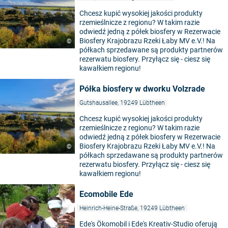
Chcesz kupić wysokiej jakości produkty
rzemieślnicze z regionu? W takim razie
odwiedź jedną z półek biosfery w Rezerwacie
Biosfery Krajobrazu Rzeki Łaby MV e.V.! Na
©
półkach sprzedawane są produkty partnerów
rezerwatu biosfery. Przyłącz się - ciesz się
kawałkiem regionu!
Półka biosfery w dworku Volzrade
Gutshausallee, 19249 Lübtheen
Chcesz kupić wysokiej jakości produkty
rzemieślnicze z regionu? W takim razie
odwiedź jedną z półek biosfery w Rezerwacie
Biosfery Krajobrazu Rzeki Łaby MV e.V.! Na
©
półkach sprzedawane są produkty partnerów
rezerwatu biosfery. Przyłącz się - ciesz się
kawałkiem regionu!
Ecomobile Ede
Heinrich-Heine-Straße, 19249 Lübtheen
Ede's Ökomobil i Ede's Kreativ-Studio oferują