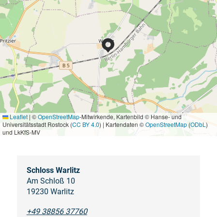
Leaflet
|
©
OpenStreetMap
-Mitwirkende, Kartenbild © Hanse- und
Universitätsstadt Rostock (
CC BY 4.0
) | Kartendaten ©
OpenStreetMap
(
ODbL
)
und LkKfS-MV
Schloss Warlitz
Am Schloß 10
19230 Warlitz
+49 38856 37760