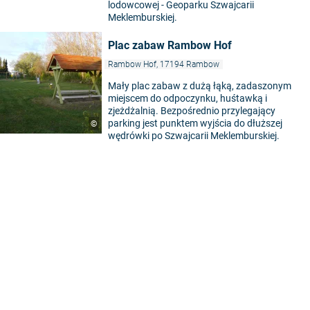
lodowcowej - Geoparku Szwajcarii
Meklemburskiej.
Plac zabaw Rambow Hof
Rambow Hof, 17194 Rambow
Mały plac zabaw z dużą łąką, zadaszonym
miejscem do odpoczynku, huśtawką i
zjeżdżalnią. Bezpośrednio przylegający
parking jest punktem wyjścia do dłuższej
©
wędrówki po Szwajcarii Meklemburskiej.
5