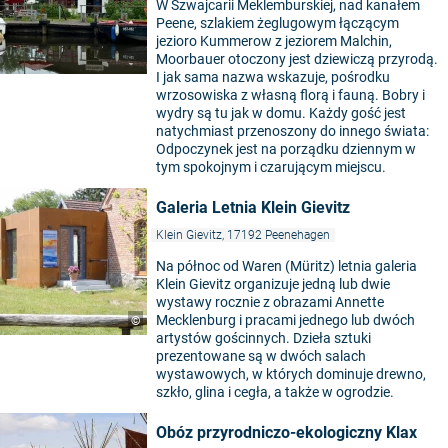
W Szwajcarii Meklemburskiej, nad kanałem
Peene, szlakiem żeglugowym łączącym
jezioro Kummerow z jeziorem Malchin,
Moorbauer otoczony jest dziewiczą przyrodą.
I jak sama nazwa wskazuje, pośrodku
wrzosowiska z własną florą i fauną. Bobry i
wydry są tu jak w domu. Każdy gość jest
natychmiast przenoszony do innego świata:
Odpoczynek jest na porządku dziennym w
tym spokojnym i czarującym miejscu.
Galeria Letnia Klein Gievitz
Klein Gievitz, 17192 Peenehagen
Na północ od Waren (Müritz) letnia galeria
Klein Gievitz organizuje jedną lub dwie
wystawy rocznie z obrazami Annette
Mecklenburg i pracami jednego lub dwóch
©
artystów gościnnych. Dzieła sztuki
prezentowane są w dwóch salach
wystawowych, w których dominuje drewno,
szkło, glina i cegła, a także w ogrodzie.
Obóz przyrodniczo-ekologiczny Klax