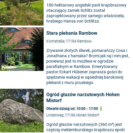
180-hektarowy angielski park krajobrazowy
otaczający zamek Schlitz został
zaprojektowany przez samego właściciela,
hrabiego Hansa von Schlitza.
Stara plebania Rambow
Kirchstraße, 17194 Rambow
Zrywanie złotych śliwek, pomarańczy Coxa i
Jonathana z hamaka? Brzmi jak raj i nim jest,
ponieważ jest to możliwe w ogrodzie
parafialnym w Rambow. Emerytowany
pastor Eckart Hübener zaprasza gości do
spędzenia wakacji w sąsiedniej barokowej
plebanii z muru pruskiego.
Ogród głazów narzutowych Hohen
Mistorf
Otwarte dzisiaj od: 10:00 - 17:00
Lindenweg, 17166 Hohen Mistorf
Ogród głazów narzutowych (360 m²) jest
częścią meklemburskiego krajobrazu epoki