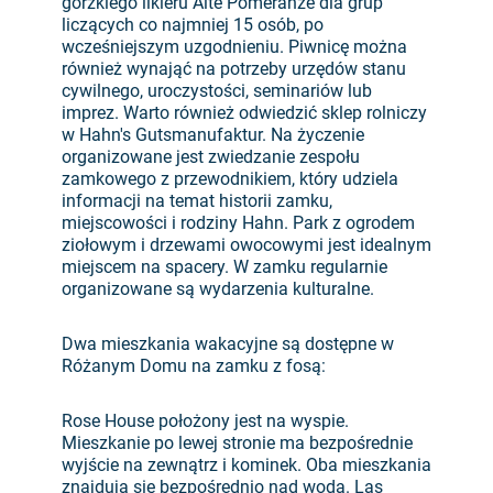
gorzkiego likieru Alte Pomeranze dla grup
liczących co najmniej 15 osób, po
wcześniejszym uzgodnieniu. Piwnicę można
również wynająć na potrzeby urzędów stanu
cywilnego, uroczystości, seminariów lub
imprez. Warto również odwiedzić sklep rolniczy
w Hahn's Gutsmanufaktur. Na życzenie
organizowane jest zwiedzanie zespołu
zamkowego z przewodnikiem, który udziela
informacji na temat historii zamku,
miejscowości i rodziny Hahn. Park z ogrodem
ziołowym i drzewami owocowymi jest idealnym
miejscem na spacery. W zamku regularnie
organizowane są wydarzenia kulturalne.
Dwa mieszkania wakacyjne są dostępne w
Różanym Domu na zamku z fosą:
Rose House położony jest na wyspie.
Mieszkanie po lewej stronie ma bezpośrednie
wyjście na zewnątrz i kominek. Oba mieszkania
znajdują się bezpośrednio nad wodą. Las