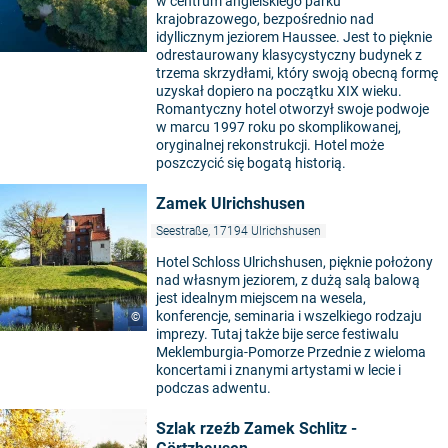
w centrum angielskiego parku
krajobrazowego, bezpośrednio nad
idyllicznym jeziorem Haussee. Jest to pięknie
odrestaurowany klasycystyczny budynek z
trzema skrzydłami, który swoją obecną formę
uzyskał dopiero na początku XIX wieku.
Romantyczny hotel otworzył swoje podwoje
w marcu 1997 roku po skomplikowanej,
oryginalnej rekonstrukcji. Hotel może
poszczycić się bogatą historią.
Zamek Ulrichshusen
Seestraße, 17194 Ulrichshusen
Hotel Schloss Ulrichshusen, pięknie położony
nad własnym jeziorem, z dużą salą balową
jest idealnym miejscem na wesela,
konferencje, seminaria i wszelkiego rodzaju
©
imprezy. Tutaj także bije serce festiwalu
Meklemburgia-Pomorze Przednie z wieloma
koncertami i znanymi artystami w lecie i
podczas adwentu.
Szlak rzeźb Zamek Schlitz -