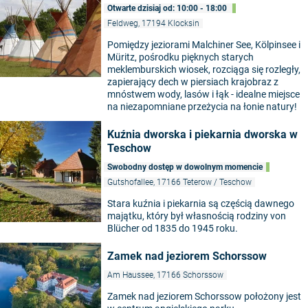
Otwarte dzisiaj od: 10:00 - 18:00
Feldweg, 17194 Klocksin
Pomiędzy jeziorami Malchiner See, Kölpinsee i
Müritz, pośrodku pięknych starych
meklemburskich wiosek, rozciąga się rozległy,
zapierający dech w piersiach krajobraz z
mnóstwem wody, lasów i łąk - idealne miejsce
na niezapomniane przeżycia na łonie natury!
Kuźnia dworska i piekarnia dworska w
Teschow
Swobodny dostęp w dowolnym momencie
Gutshofallee, 17166 Teterow / Teschow
Stara kuźnia i piekarnia są częścią dawnego
majątku, który był własnością rodziny von
Blücher od 1835 do 1945 roku.
Zamek nad jeziorem Schorssow
Am Haussee, 17166 Schorssow
Zamek nad jeziorem Schorssow położony jest