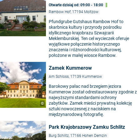
Otwarte dzisiaj od: 09:00 - 18:00
Rambow Hof, 17194 Moltzow
Pfundgrube Gutshaus Rambow Hof to
skarbnica kultury i przyrody pośrodku
idyllicznego krajobrazu Szwajcarii
Meklemburskiej. Ten cel wycieczek oferuje
wyjątkowe połączenie historycznego
znaczenia i różnorodności kulturowej,
położone w małej wiosce Rambow.
Zamek Kummerow
Am Schloss, 17139 Kummerow
Barokowy pałac nad brzegiem jeziora
Kummerow został odrestaurowany zgodnie z
najwyższymi standardami ochrony
zabytków. Zamek mieści prywatną kolekcję
©
sztuki nowoczesnej z naciskiem na
międzynarodową fotografię.
Park Krajobrazowy Zamku Schlitz
Burg Schlitz, 17166 Hohen Demzin