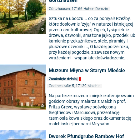
Görtzhausen
Görtzhausen, 17166 Hohen Demzin
Sztuka na uboczu... co za pomysł! Rzeźby,
które dosłownie "żyją" w naturze i istniejącej
©
przestrzeni kulturowej. Ogień, tysiącletnie
drzewa, dzwonki, smażone jajko, przodek lub
kamienie przekaźnikowe, stele, piramidy i
pluszowe dzwonki..., O każdej porze roku,
przy każdej pogodzie, z zawsze nowymi
wrażeniami - wspaniałe doświadczenie...
Muzeum Młyna w Starym Mieście
Zamknięte dzisiaj
Goethestraße 5, 17139 Malchin
Na parterze muzeum miejskie oferuje swoim
gościom obrazy malarza z Malchin prof.
©
Fritza Greve, wystawę poświęconą
Siegfriedowi Marcusowi, prezentację
rzemiosła kowalskiego oraz dokumentację
malchinskiej bednarni Meysahn
Dworek Pfundgrube Rambow Hof