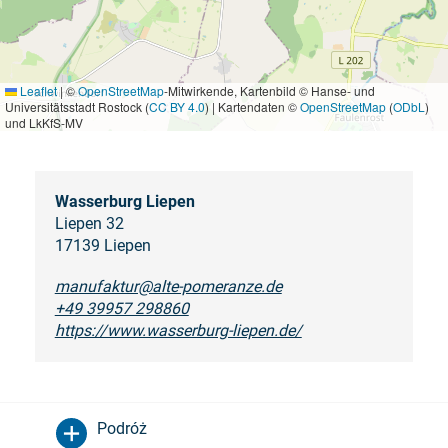
Leaflet
|
©
OpenStreetMap
-Mitwirkende, Kartenbild © Hanse- und
Universitätsstadt Rostock (
CC BY 4.0
) | Kartendaten ©
OpenStreetMap
(
ODbL
)
und LkKfS-MV
Wasserburg Liepen
Liepen 32
17139 Liepen
manufaktur@alte-pomeranze.de
+49 39957 298860
https://www.wasserburg-liepen.de/
Podróż