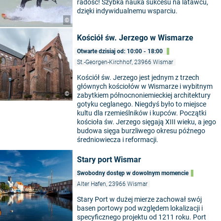
radość! Szybka nauka sukcesu na latawcu,
dzięki indywidualnemu wsparciu.
©
Kościół św. Jerzego w Wismarze
Otwarte dzisiaj od: 10:00 - 18:00
St.-Georgen-Kirchhof, 23966 Wismar
Kościół św. Jerzego jest jednym z trzech
głównych kościołów w Wismarze i wybitnym
©
zabytkiem północnoniemieckiej architektury
gotyku ceglanego. Niegdyś było to miejsce
kultu dla rzemieślników i kupców. Początki
kościoła św. Jerzego sięgają XIII wieku, a jego
budowa sięga burzliwego okresu późnego
średniowiecza i reformacji.
Stary port Wismar
Swobodny dostęp w dowolnym momencie
Alter Hafen, 23966 Wismar
Stary Port w dużej mierze zachował swój
basen portowy pod względem lokalizacji i
specyficznego projektu od 1211 roku. Port