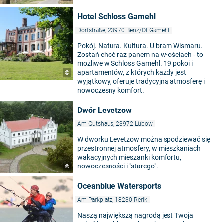
Hotel Schloss Gamehl
Dorfstraße, 23970 Benz/Ot Gamehl
Pokój. Natura. Kultura. U bram Wismaru.
Zostań choć raz panem na włościach - to
możliwe w Schloss Gamehl. 19 pokoi i
apartamentów, z których każdy jest
©
wyjątkowy, oferuje tradycyjną atmosferę i
nowoczesny komfort.
Dwór Levetzow
Am Gutshaus, 23972 Lübow
W dworku Levetzow można spodziewać się
przestronnej atmosfery, w mieszkaniach
wakacyjnych mieszanki komfortu,
nowoczesności i "starego".
©
Oceanblue Watersports
Am Parkplatz, 18230 Rerik
Naszą największą nagrodą jest Twoja