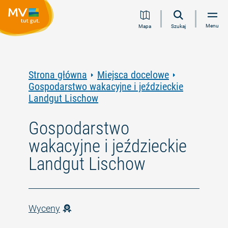
Przejdź
Przejdź
Przejdź
Przejdź
Menu
Mapa
Szukaj
do
do
do
do
treści
nawigacji
wyszukiwania
stopki
pełnotekstowego
Strona główna
Miejsca docelowe
Gospodarstwo wakacyjne i jeździeckie
Landgut Lischow
Gospodarstwo
wakacyjne i jeździeckie
Landgut Lischow
Wyceny