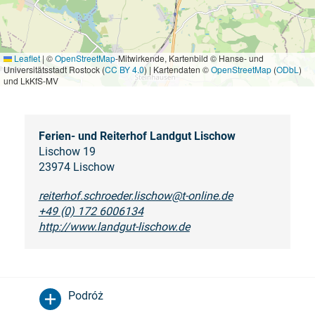
Leaflet
|
©
OpenStreetMap
-Mitwirkende, Kartenbild © Hanse- und
Universitätsstadt Rostock (
CC BY 4.0
) | Kartendaten ©
OpenStreetMap
(
ODbL
)
und LkKfS-MV
Ferien- und Reiterhof Landgut Lischow
Lischow 19
23974 Lischow
reiterhof.schroeder.lischow@t-online.de
+49 (0) 172 6006134
http://www.landgut-lischow.de
Podróż