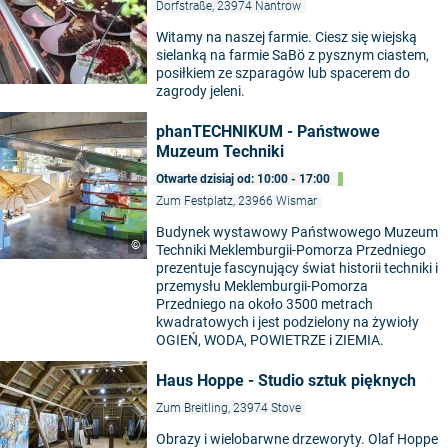
Dorfstraße, 23974 Nantrow
Witamy na naszej farmie. Ciesz się wiejską
sielanką na farmie SaBö z pysznym ciastem,
posiłkiem ze szparagów lub spacerem do
zagrody jeleni.
phanTECHNIKUM - Państwowe
Muzeum Techniki
Otwarte dzisiaj od: 10:00 - 17:00
Zum Festplatz, 23966 Wismar
Budynek wystawowy Państwowego Muzeum
©
Techniki Meklemburgii-Pomorza Przedniego
prezentuje fascynujący świat historii techniki i
przemysłu Meklemburgii-Pomorza
Przedniego na około 3500 metrach
kwadratowych i jest podzielony na żywioły
OGIEŃ, WODA, POWIETRZE i ZIEMIA.
Haus Hoppe - Studio sztuk pięknych
Zum Breitling, 23974 Stove
Obrazy i wielobarwne drzeworyty. Olaf Hoppe