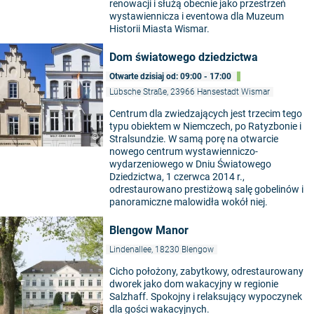
renowacji i służą obecnie jako przestrzeń
wystawiennicza i eventowa dla Muzeum
Historii Miasta Wismar.
Dom światowego dziedzictwa
Otwarte dzisiaj od: 09:00 - 17:00
Lübsche Straße, 23966 Hansestadt Wismar
Centrum dla zwiedzających jest trzecim tego
typu obiektem w Niemczech, po Ratyzbonie i
©
Stralsundzie. W samą porę na otwarcie
nowego centrum wystawienniczo-
wydarzeniowego w Dniu Światowego
Dziedzictwa, 1 czerwca 2014 r.,
odrestaurowano prestiżową salę gobelinów i
panoramiczne malowidła wokół niej.
Blengow Manor
Lindenallee, 18230 Blengow
Cicho położony, zabytkowy, odrestaurowany
dworek jako dom wakacyjny w regionie
Salzhaff. Spokojny i relaksujący wypoczynek
dla gości wakacyjnych.
©