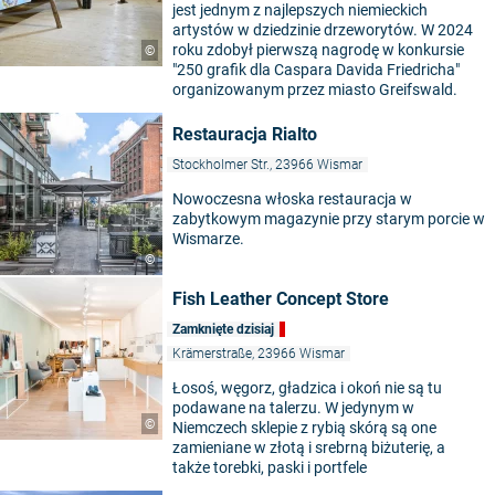
jest jednym z najlepszych niemieckich
artystów w dziedzinie drzeworytów. W 2024
roku zdobył pierwszą nagrodę w konkursie
©
"250 grafik dla Caspara Davida Friedricha"
organizowanym przez miasto Greifswald.
Restauracja Rialto
Stockholmer Str., 23966 Wismar
Nowoczesna włoska restauracja w
zabytkowym magazynie przy starym porcie w
Wismarze.
©
Fish Leather Concept Store
Zamknięte dzisiaj
Krämerstraße, 23966 Wismar
Łosoś, węgorz, gładzica i okoń nie są tu
podawane na talerzu. W jedynym w
©
Niemczech sklepie z rybią skórą są one
zamieniane w złotą i srebrną biżuterię, a
także torebki, paski i portfele