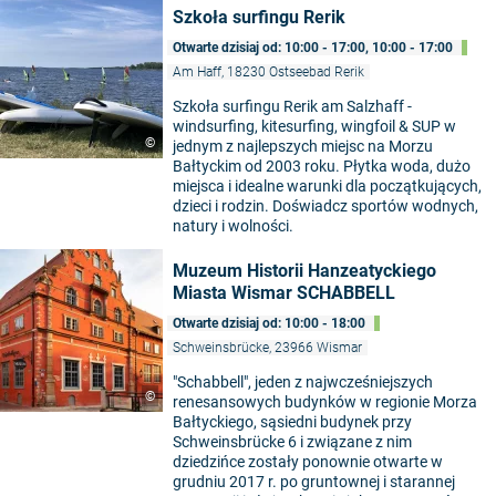
Szkoła surfingu Rerik
Otwarte dzisiaj od: 10:00 - 17:00, 10:00 - 17:00
Am Haff, 18230 Ostseebad Rerik
Szkoła surfingu Rerik am Salzhaff -
windsurfing, kitesurfing, wingfoil & SUP w
©
jednym z najlepszych miejsc na Morzu
Bałtyckim od 2003 roku. Płytka woda, dużo
miejsca i idealne warunki dla początkujących,
dzieci i rodzin. Doświadcz sportów wodnych,
natury i wolności.
Muzeum Historii Hanzeatyckiego
Miasta Wismar SCHABBELL
Otwarte dzisiaj od: 10:00 - 18:00
Schweinsbrücke, 23966 Wismar
"Schabbell", jeden z najwcześniejszych
©
renesansowych budynków w regionie Morza
Bałtyckiego, sąsiedni budynek przy
Schweinsbrücke 6 i związane z nim
dziedzińce zostały ponownie otwarte w
grudniu 2017 r. po gruntownej i starannej