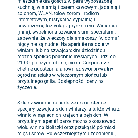
mieszkanie dla gości z w pełni wyposażoną
kuchnią, winiarnią i barem kawowym, jadalnią i
salonem, WLAN, telewizorem i radiem
internetowym, rustykalną sypialnią i
nowoczesną łazienką z prysznicem. Winiarnia
(mini), wypełniona szwajcarskimi specjałami,
zapewnia, że wieczory dla smakoszy "w domu"
nigdy nie są nudne. Na aperitifie na dole w
winiarni lub na szwajcarskim dziedzińcu
można spotkać podobnie myślących ludzi do
21:00, po czym robi się cicho. Gospodarze
chętnie udostępniają również swój prywatny
ogród na relaks w wieczornym słońcu lub
przytulnego grilla. Dostępność i ceny na
życzenie.
Sklep z winami na parterze domu oferuje
specjały szwajcarskich winiarzy, a także wina z
winnic w sąsiednich krajach alpejskich. W
przytulnym aperitif barze można skosztować
wielu win na kieliszki oraz przekąsić półmiski
mięs i serów. Po wcześniejszym uzgodnieniu,