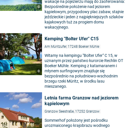
wakacje na pojezierzu mają do zaoferowania:
Bezpośrednie położenie nad jeziorem
©
kąpielowym, przygodowy plac zabaw, stajnie
jeździeckie i jeden z najpiękniejszych szlaków
kajakowych tuż za progiem domu
wakacyjnego.
Kemping "Bolter Ufer" C15
Am Müritzufer, 17248 Boeker Mühle
Witamy na kempingu "Bolter Ufer" C 15, w
uznanym przez państwo kurorcie Rechlin OT
Boeker Mühle. Kemping z katamaranem i
młynem surfingowym znajduje się
©
bezpośrednio na południowo-wschodnim
brzegu rzeki Müritz, w środku lasu
mieszanego.
Letnia farma Granzow nad jeziorem
kąpielowym
Granzow Seestraße, 17252 Granzow
Sommerhof położony jest pośrodku
urozmaiconego krajobrazu wodnego