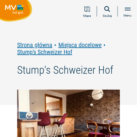
Przejdź
Przejdź
Przejdź
Przejdź
Menu
Mapa
Szukaj
do
do
do
do
treści
nawigacji
wyszukiwania
stopki
pełnotekstowego
Strona główna
Miejsca docelowe
Stump's Schweizer Hof
Stump's Schweizer Hof