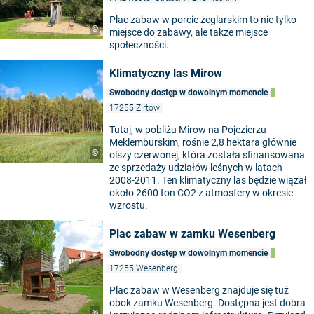
Plac zabaw w porcie żeglarskim to nie tylko
©
miejsce do zabawy, ale także miejsce
społeczności.
Klimatyczny las Mirow
Swobodny dostęp w dowolnym momencie
17255 Zirtow
Tutaj, w pobliżu Mirow na Pojezierzu
Meklemburskim, rośnie 2,8 hektara głównie
©
olszy czerwonej, która została sfinansowana
ze sprzedaży udziałów leśnych w latach
2008-2011. Ten klimatyczny las będzie wiązał
około 2600 ton CO2 z atmosfery w okresie
wzrostu.
Plac zabaw w zamku Wesenberg
Swobodny dostęp w dowolnym momencie
17255 Wesenberg
Plac zabaw w Wesenberg znajduje się tuż
obok zamku Wesenberg. Dostępna jest dobra
©