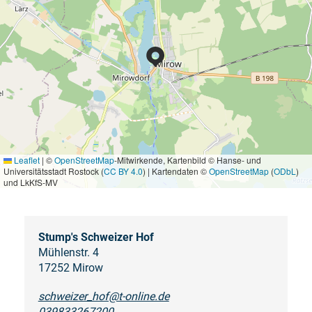
Leaflet
|
©
OpenStreetMap
-Mitwirkende, Kartenbild © Hanse- und
Universitätsstadt Rostock (
CC BY 4.0
) | Kartendaten ©
OpenStreetMap
(
ODbL
)
und LkKfS-MV
Stump's Schweizer Hof
Mühlenstr. 4
17252 Mirow
schweizer_hof@t-online.de
039833267200