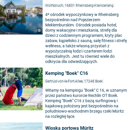
Wolfsbruch, 16831 Rheinsberg-Kleinzerlang
4* ośrodek wypoczynkowy w Rheinsberg
bezpośrednio nad Pojezierzem
Meklemburskim. Ośrodek posiada hotel,
domy wakacyjne i mieszkania, strefę dla
©
dzieci z codziennym programem, kryty plac
zabaw, kąpielisko z sauną, salę fitness i strefę
wellness, a także własną przystań z
wypożyczalnią łodzi i czarterem łodzi
mieszkalnych. Jest tu również wiele do
odkrycia dla odwiedzających.
Kemping "Boek" C16
Gertrud-von-le-Fort-Allee, 17248 Boek
Witamy na kempingu "Boek" C 16, w uznanym
przez państwo kurorcie Rechlin OT Boek.
Kemping "Boek" C16 z bazą surfingową i
kajakową położony jest bezpośrednio na
©
południowo-wschodnim brzegu rzeki Müritz
na rozległej łące.
Wioska portowa Müritz