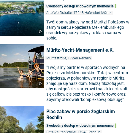
Swobodny dostęp w dowolnym momencie
Alte Werftstraße, 17248 Hafendorf Müritz
Twój dom wakacyjny nad Müritz! Położony w
samym sercu Pojezierza Meklemburskiego
©
ośrodek wypoczynkowy to klasa sama w
sobie.
Müritz-Yacht-Management e.K.
Müritzstraße, 17248 Rechlin
"Twój silny partner w sportach wodnych na
Pojezierzu Meklemburskim. Tutaj, w centrum
pojezierza, w południowym regionie Müritz,
znajduje się nasz dom. Naszą filozofią jest,
©
aby nasi goście czarterowi i nasi klienci czuli
się całkowicie beztrosko i komfortowo oraz
abyśmy oferowali "kompleksową obsługę".
Plac zabaw w porcie żeglarskim
Rechlin
Swobodny dostęp w dowolnym momencie
Fritz-Reuter-Straße, 17248 Rechlin