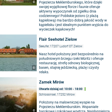
©
Pojezierza Meklemburskiego, które dzięki
swojej wyjątkowej florze i faunie oferuje
aktywny wypoczynek od zgiełku dnia
codziennego! Pobliskie jezioro (z plażą
kąpielową) ma bardzo dobrą jakość wody w
kąpielisku i jest idealnym punktem wyjścia do
wycieczek kajakowych!
Flair Seehotel Zielow
Seeufer, 17207 Ludorf OT Zielow
Nasz hotel położony jest bezpośrednio na
południowym brzegu rzeki Müritz i oferuje
restaurację, strefę odnowy biologicznej,
basen, stajnię jeździecką, plażę i czysty
©
relaks.
Zamek Mirów
Otwarte dzisiaj od: 10:00 - 18:00
Schlossinsel, 17252 Mirow
Położony na malowniczej wyspie na
Pojezierzu Meklemburskim. Wspaniałe
©
barokowe i rokokowe wnętrza. Najsłynniejsza