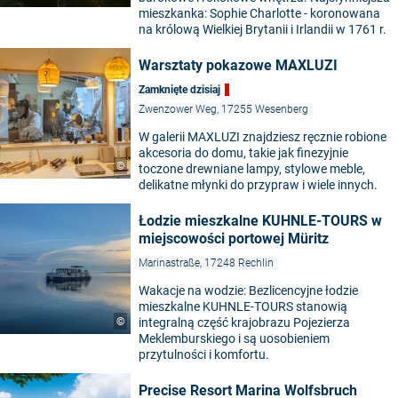
mieszkanka: Sophie Charlotte - koronowana
na królową Wielkiej Brytanii i Irlandii w 1761 r.
Warsztaty pokazowe MAXLUZI
Zamknięte dzisiaj
Zwenzower Weg, 17255 Wesenberg
W galerii MAXLUZI znajdziesz ręcznie robione
akcesoria do domu, takie jak finezyjnie
©
toczone drewniane lampy, stylowe meble,
delikatne młynki do przypraw i wiele innych.
Łodzie mieszkalne KUHNLE-TOURS w
miejscowości portowej Müritz
Marinastraße, 17248 Rechlin
Wakacje na wodzie: Bezlicencyjne łodzie
mieszkalne KUHNLE-TOURS stanowią
©
integralną część krajobrazu Pojezierza
Meklemburskiego i są uosobieniem
przytulności i komfortu.
Precise Resort Marina Wolfsbruch