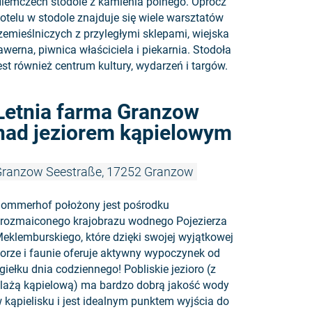
iemczech stodole z kamienia polnego. Oprócz
otelu w stodole znajduje się wiele warsztatów
zemieślniczych z przyległymi sklepami, wiejska
awerna, piwnica właściciela i piekarnia. Stodoła
est również centrum kultury, wydarzeń i targów.
Czytaj wię
Letnia farma Granzow
nad jeziorem kąpielowym
ranzow Seestraße, 17252 Granzow
ommerhof położony jest pośrodku
rozmaiconego krajobrazu wodnego Pojezierza
eklemburskiego, które dzięki swojej wyjątkowej
lorze i faunie oferuje aktywny wypoczynek od
giełku dnia codziennego! Pobliskie jezioro (z
lażą kąpielową) ma bardzo dobrą jakość wody
 kąpielisku i jest idealnym punktem wyjścia do