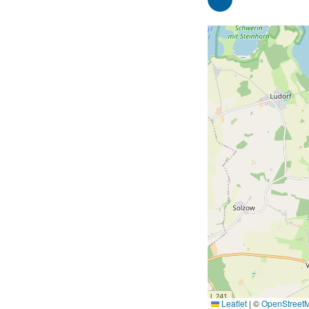
Leaflet
|
©
OpenStreet