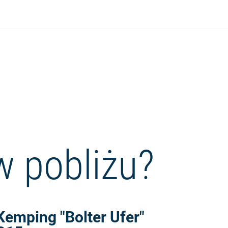
w pobliżu?
Czytaj więc
Kemping "Bolter Ufer"