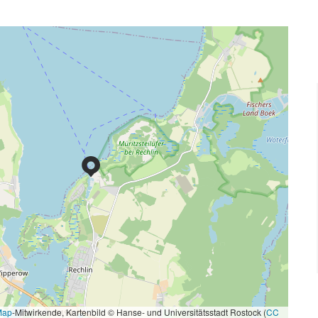
Map
-Mitwirkende, Kartenbild © Hanse- und Universitätsstadt Rostock (
CC