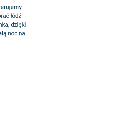
ferujemy
rać łódź
nka, dzięki
ałą noc na