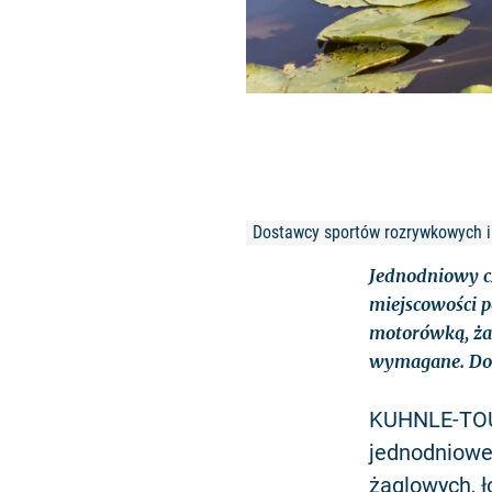
Dostawcy sportów rozrywkowych i 
Jednodniowy cz
miejscowości p
motorówką, żag
wymagane. Dost
KUHNLE-TOUR
jednodniowe 
żaglowych, ł