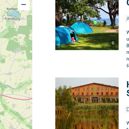
A
W
u
©
B
m
n
ś
D
W