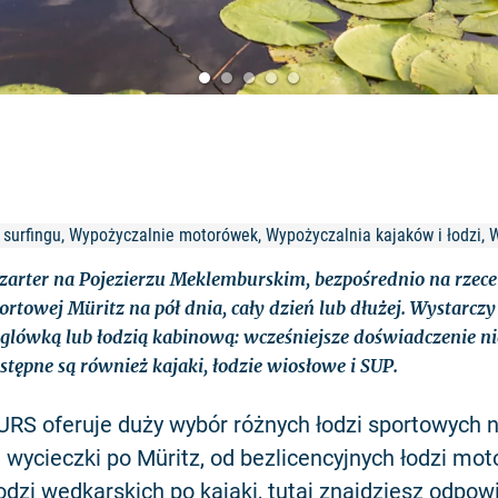
surfingu, Wypożyczalnie motorówek, Wypożyczalnia kajaków i łodzi, 
arter na Pojezierzu Meklemburskim, bezpośrednio na rzece
ortowej Müritz na pół dnia, cały dzień lub dłużej. Wystarcz
lówką lub łodzią kabinową: wcześniejsze doświadczenie nie
ępne są również kajaki, łodzie wiosłowe i SUP.
S oferuje duży wybór różnych łodzi sportowych 
wycieczki po Müritz, od bezlicencyjnych łodzi mo
odzi wędkarskich po kajaki, tutaj znajdziesz odpow