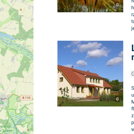
N
©
h
r
t
j
G
S
u
©
M
f
z
p
w