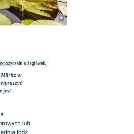
©
Wypożyczalnia żaglówek, 
 Müritz w
y wyruszyć
 jest
na
torowych lub
iednią łódź