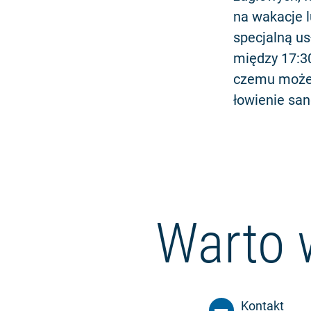
na wakacje 
specjalną u
między 17:30
czemu możes
łowienie sa
Warto 
Kontakt