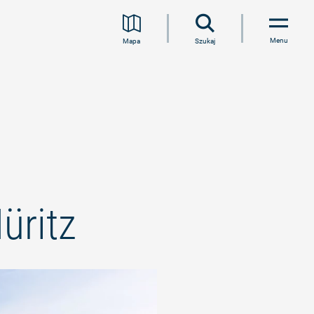
Menu
Mapa
Szukaj
üritz