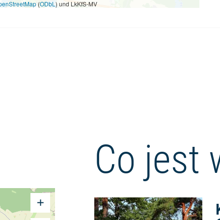
penStreetMap
(
ODbL
) und LkKfS-MV
Co jest 