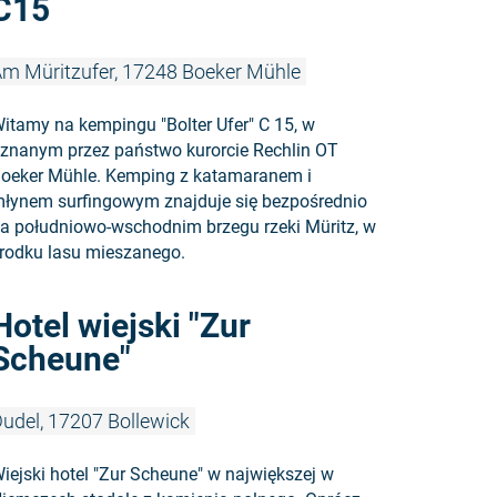
C15
m Müritzufer, 17248 Boeker Mühle
itamy na kempingu "Bolter Ufer" C 15, w
znanym przez państwo kurorcie Rechlin OT
oeker Mühle. Kemping z katamaranem i
łynem surfingowym znajduje się bezpośrednio
a południowo-wschodnim brzegu rzeki Müritz, w
rodku lasu mieszanego.
Czytaj więc
Hotel wiejski "Zur
Scheune"
udel, 17207 Bollewick
iejski hotel "Zur Scheune" w największej w