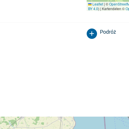
Leaflet
|
©
OpenStreet
BY 4.0
) | Kartendaten ©
O
Podróż