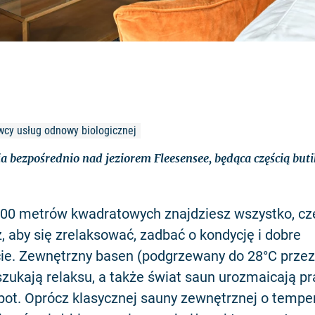
awcy usług odnowy biologicznej
a bezpośrednio nad jeziorem Fleesensee, będąca częścią but
.
00 metrów kwadratowych znajdziesz wszystko, cz
, aby się zrelaksować, zadbać o kondycję i dobre
e. Zewnętrzny basen (podgrzewany do 28°C przez c
 szukają relaksu, a także świat saun urozmaicają p
ot. Oprócz klasycznej sauny zewnętrznej o temper