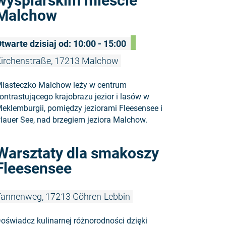
wyspiarskim mieście
Malchow
twarte dzisiaj od: 10:00 - 15:00
irchenstraße, 17213 Malchow
iasteczko Malchow leży w centrum
ontrastującego krajobrazu jezior i lasów w
eklemburgii, pomiędzy jeziorami Fleesensee i
lauer See, nad brzegiem jeziora Malchow.
Czytaj wię
Warsztaty dla smakoszy
Fleesensee
annenweg, 17213 Göhren-Lebbin
oświadcz kulinarnej różnorodności dzięki