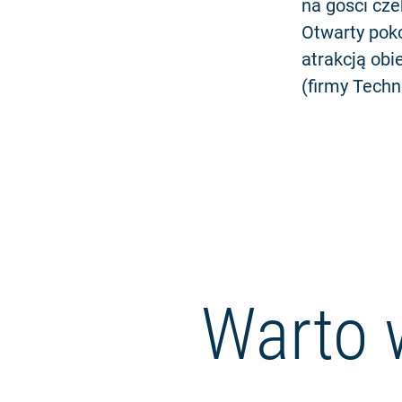
na gości cze
Otwarty pokó
atrakcją obi
(firmy Tech
Warto 