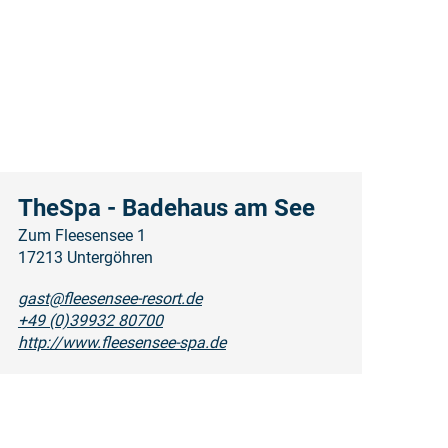
TheSpa - Badehaus am See
Zum Fleesensee 1
17213 Untergöhren
gast@fleesensee-resort.de
+49 (0)39932 80700
http://www.fleesensee-spa.de