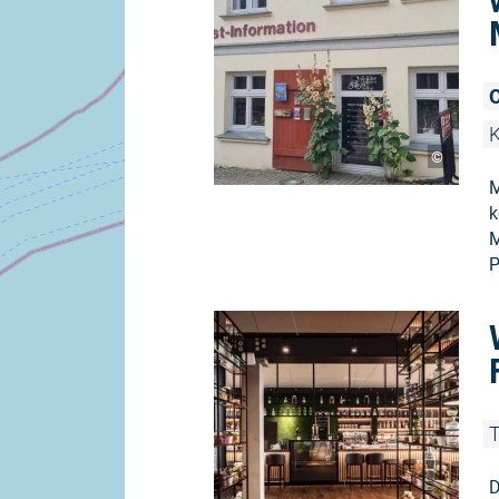
O
K
©
M
k
M
P
T
D