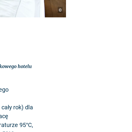
©
ikowego hotelu
ego
ały rok) dla
racę
aturze 95°C,