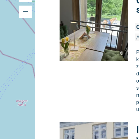
O
A
P
©
k
z
d
o
s
m
p
u