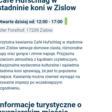
Café Hufschlag w
stadninie koni w Zislow
twarte dzisiaj od: 12:00 - 17:00
lter Forsthof, 17209 Zislow
rzytulna kawiarnia Café Hufschlag w stadninie
oni Zislow serwuje domowe ciasta, różnorodne
upy oraz gorące i zimne napoje. Przyjazna
zieciom atmosfera z kącikiem czytelniczym,
kazjonalne wydarzenia kulturalne i sąsiednia
tadnina koni sprawiają, że jest to popularne
iejsce. Kawiarnię można również wynająć na
rywatne imprezy po wcześniejszym
zgodnieniu.
Czytaj wię
Informacje turystyczne o