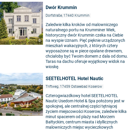
Dwór Krummin
Dorfstraße, 17440 Krummin
Zaledwie kilka kroków od malowniczego
naturalnego portu na Krumminer Wiek,
historyczny dwór Krummin czeka na Ciebie
na wyspie Uznam. Pięć pięknie urządzonych
©
mieszkań wakacyjnych, z których cztery
wyposażone są w piece opalane drewnem,
chciałoby być Twoim domem z dala od domu.
Taras na dachu oferuje wyjątkowy widok na
wioskę.
SEETELHOTEL Hotel Nautic
Triftweg, 17459 Ostseebad Koserow
Czterogwiazdkowy hotel SEETELHOTEL
Nautic Usedom Hotel & Spa położony jest w
spokojnej, ale centralnej części tętniącej
życiem miejscowości Koserow, zaledwie kilka
minut spacerem od plaży nad Morzem
Bałtyckim, centrum miasta i idyllicznych
malowniczych miejsc wycieczkowych