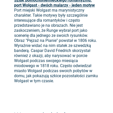
Szlak północnoniemieckiego romantyzmu:
port Wolgast - dwóch malarzy - jeden motyw
Port miejski Wolgast ma marynistyczny
charakter. Takie motywy były szczególnie
interesujące dla romantyków i często
przedstawiano je na obrazach. Nie jest
zaskoczeniem, że Runge wybrał port jako
scenerię dla jednego ze swoich rysunków.
Obraz "Pejzaż na Pianie" powstał w 1806 roku.
Wyraźnie widać na nim statek ze szwedzką
banderą. Caspar David Friedrich skorzystał
również z okazji, aby narysować w porcie
Wolgast podczas swojego miesiąca
miodowego w 1818 roku. Często odwiedzał
miasto Wolgast podczas swoich pobytów w
domu, jak pokazują szkice pozostałości zamku
Wolgast w tym czasie.