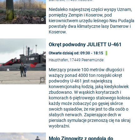
Niedaleko najwęższej części wyspy Uznam,
pomiędzy Zempin i Koserow, pod
©
kierownictwem urzędu leśnego Neu Pudagla
powstały dwa klimatyczne lasy Damerow i
Koserow.
Okręt podwodny JULIETT U-461
Otwarte dzisiaj od: 09:30 - 18:15
Haupthafen, 17449 Peenemünde
Mierzący prawie 100 metrów długości i
ważący ponad 4000 ton rosyjski okręt
©
podwodny U-461 jest największą
konwencjonalną łodzią, jaką kiedykolwiek
zbudowano. W wąskich korytarzach i
komorach 6-piętrowego stalowego kolosa
każdy może zobaczyć po gęsiej skórce
swoich sąsiadów, że nie jest to dla osób o
słabych nerwach. Zapierające dech w
piersiach symulacje przenoszą cię na skraj
wyobraźni.
Molo Zinnowitz z gondolą do