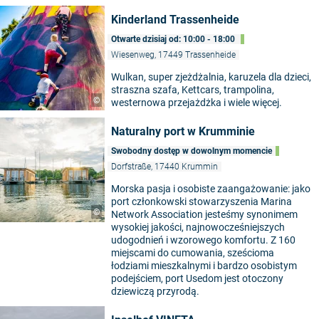
Kinderland Trassenheide
Otwarte dzisiaj od: 10:00 - 18:00
Wiesenweg, 17449 Trassenheide
Wulkan, super zjeżdżalnia, karuzela dla dzieci,
straszna szafa, Kettcars, trampolina,
©
westernowa przejażdżka i wiele więcej.
Naturalny port w Krumminie
Swobodny dostęp w dowolnym momencie
Dorfstraße, 17440 Krummin
Morska pasja i osobiste zaangażowanie: jako
port członkowski stowarzyszenia Marina
©
Network Association jesteśmy synonimem
wysokiej jakości, najnowocześniejszych
udogodnień i wzorowego komfortu. Z 160
miejscami do cumowania, sześcioma
łodziami mieszkalnymi i bardzo osobistym
podejściem, port Usedom jest otoczony
dziewiczą przyrodą.