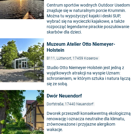
Centrum sportów wodnych Outdoor Usedom
znajduje się w naturalnym porcie Krummin.
©
Można tu wypożyczyć kajaki i deski SUP,
wybrać się na wycieczki kajakowe, a także
rozpocząć legendarne pirackie poszukiwanie
skarbów dla dzieci.
Muzeum Atelier Otto Niemeyer-
Holstein
B111, Lüttenort, 17459 Koserow
Studio Otto Niemeyer-Holstein jest jedną z
wyjątkowych atrakcji na wyspie Uznam:
©
schronieniem, w którym sztuka i natura łączą
się ze sobą.
Dwór Neuendorf
Dorfstraße, 17440 Neuendorf
Dworek przeszedł konsekwentną ekologiczną
renowację i oznacza neutralne dla klimatu,
zrównoważone i przyjazne alergikom
wakacje.
©