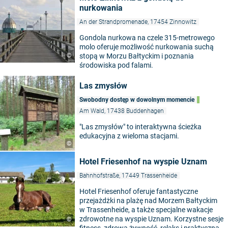
nurkowania
An der Strandpromenade, 17454 Zinnowitz
Gondola nurkowa na czele 315-metrowego
molo oferuje możliwość nurkowania suchą
©
stopą w Morzu Bałtyckim i poznania
środowiska pod falami.
Las zmysłów
Swobodny dostęp w dowolnym momencie
Am Wald, 17438 Buddenhagen
"Las zmysłów" to interaktywna ścieżka
edukacyjna z wieloma stacjami.
©
Hotel Friesenhof na wyspie Uznam
Bahnhofstraße, 17449 Trassenheide
Hotel Friesenhof oferuje fantastyczne
przejażdżki na plażę nad Morzem Bałtyckim
w Trassenheide, a także specjalne wakacje
zdrowotne na wyspie Uznam. Korzystne sesje
©
fitness, zdrowa żywność, relaks i praktyczna