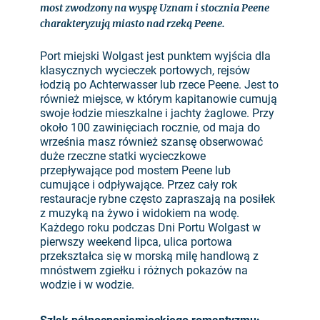
most zwodzony na wyspę Uznam i stocznia Peene
charakteryzują miasto nad rzeką Peene.
Port miejski Wolgast jest punktem wyjścia dla
klasycznych wycieczek portowych, rejsów
łodzią po Achterwasser lub rzece Peene. Jest to
również miejsce, w którym kapitanowie cumują
swoje łodzie mieszkalne i jachty żaglowe. Przy
około 100 zawinięciach rocznie, od maja do
września masz również szansę obserwować
duże rzeczne statki wycieczkowe
przepływające pod mostem Peene lub
cumujące i odpływające. Przez cały rok
restauracje rybne często zapraszają na posiłek
z muzyką na żywo i widokiem na wodę.
Każdego roku podczas Dni Portu Wolgast w
pierwszy weekend lipca, ulica portowa
przekształca się w morską milę handlową z
mnóstwem zgiełku i różnych pokazów na
wodzie i w wodzie.