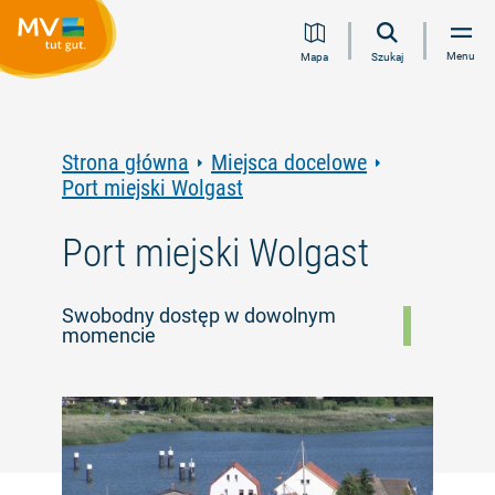
Przejdź
Przejdź
Przejdź
Przejdź
Menu
Mapa
Szukaj
do
do
do
do
treści
nawigacji
wyszukiwania
stopki
pełnotekstowego
Strona główna
Miejsca docelowe
Port miejski Wolgast
Port miejski Wolgast
Swobodny dostęp w dowolnym
momencie