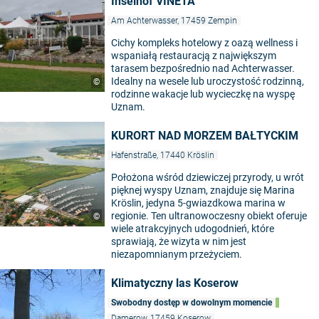
Inselhof VINETA
Am Achterwasser, 17459 Zempin
Cichy kompleks hotelowy z oazą wellness i
wspaniałą restauracją z największym
tarasem bezpośrednio nad Achterwasser.
Idealny na wesele lub uroczystość rodzinną,
©
rodzinne wakacje lub wycieczkę na wyspę
Uznam.
KURORT NAD MORZEM BAŁTYCKIM
Hafenstraße, 17440 Kröslin
Położona wśród dziewiczej przyrody, u wrót
pięknej wyspy Uznam, znajduje się Marina
Kröslin, jedyna 5-gwiazdkowa marina w
regionie. Ten ultranowoczesny obiekt oferuje
©
wiele atrakcyjnych udogodnień, które
sprawiają, że wizyta w nim jest
niezapomnianym przeżyciem.
Klimatyczny las Koserow
Swobodny dostęp w dowolnym momencie
Damerow, 17459 Koserow