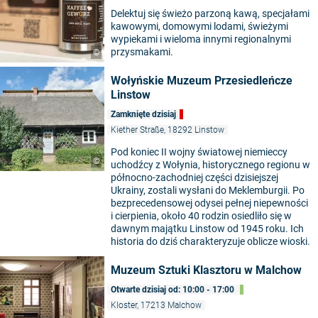
Delektuj się świeżo parzoną kawą, specjałami
kawowymi, domowymi lodami, świeżymi
wypiekami i wieloma innymi regionalnymi
przysmakami.
©
Wołyńskie Muzeum Przesiedleńcze
Linstow
Zamknięte dzisiaj
Kiether Straße, 18292 Linstow
Pod koniec II wojny światowej niemieccy
©
uchodźcy z Wołynia, historycznego regionu w
północno-zachodniej części dzisiejszej
Ukrainy, zostali wysłani do Meklemburgii. Po
bezprecedensowej odysei pełnej niepewności
i cierpienia, około 40 rodzin osiedliło się w
dawnym majątku Linstow od 1945 roku. Ich
historia do dziś charakteryzuje oblicze wioski.
Muzeum Sztuki Klasztoru w Malchow
Otwarte dzisiaj od: 10:00 - 17:00
Kloster, 17213 Malchow