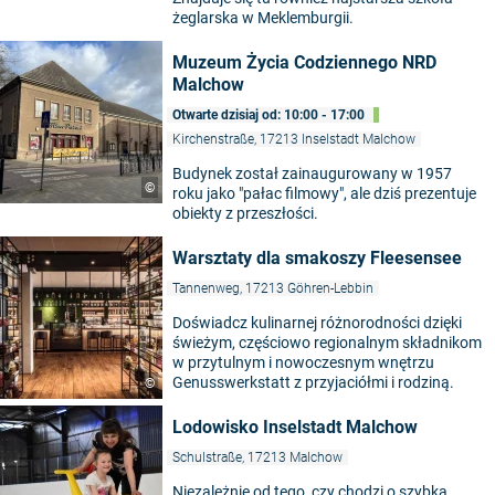
żeglarska w Meklemburgii.
Muzeum Życia Codziennego NRD
Malchow
Otwarte dzisiaj od: 10:00 - 17:00
Kirchenstraße, 17213 Inselstadt Malchow
Budynek został zainaugurowany w 1957
©
roku jako "pałac filmowy", ale dziś prezentuje
obiekty z przeszłości.
Warsztaty dla smakoszy Fleesensee
Tannenweg, 17213 Göhren-Lebbin
Doświadcz kulinarnej różnorodności dzięki
świeżym, częściowo regionalnym składnikom
w przytulnym i nowoczesnym wnętrzu
Genusswerkstatt z przyjaciółmi i rodziną.
©
Lodowisko Inselstadt Malchow
Schulstraße, 17213 Malchow
Niezależnie od tego, czy chodzi o szybką