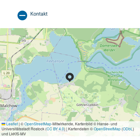
Kontakt
Leaflet
|
©
OpenStreetMap
-Mitwirkende, Kartenbild © Hanse- und
Universitätsstadt Rostock (
CC BY 4.0
) | Kartendaten ©
OpenStreetMap
(
ODbL
)
und LkKfS-MV