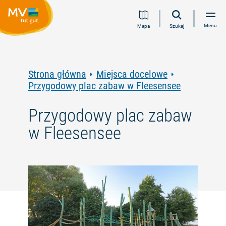
Przejdź
Przejdź
Przejdź
Przejdź
Menu
Mapa
Szukaj
do
do
do
do
treści
nawigacji
wyszukiwania
stopki
pełnotekstowego
Strona główna
Miejsca docelowe
Przygodowy plac zabaw w Fleesensee
Przygodowy plac zabaw
w Fleesensee