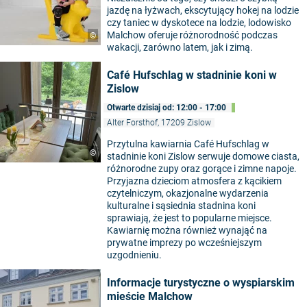
jazdę na łyżwach, ekscytujący hokej na lodzie
czy taniec w dyskotece na lodzie, lodowisko
Malchow oferuje różnorodność podczas
©
wakacji, zarówno latem, jak i zimą.
Café Hufschlag w stadninie koni w
Zislow
Otwarte dzisiaj od: 12:00 - 17:00
Alter Forsthof, 17209 Zislow
Przytulna kawiarnia Café Hufschlag w
©
stadninie koni Zislow serwuje domowe ciasta,
różnorodne zupy oraz gorące i zimne napoje.
Przyjazna dzieciom atmosfera z kącikiem
czytelniczym, okazjonalne wydarzenia
kulturalne i sąsiednia stadnina koni
sprawiają, że jest to popularne miejsce.
Kawiarnię można również wynająć na
prywatne imprezy po wcześniejszym
uzgodnieniu.
Informacje turystyczne o wyspiarskim
mieście Malchow