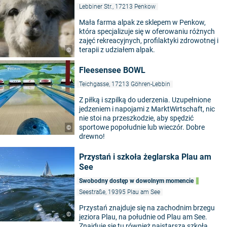
Lebbiner Str., 17213 Penkow
Mała farma alpak ze sklepem w Penkow,
która specjalizuje się w oferowaniu różnych
zajęć rekreacyjnych, profilaktyki zdrowotnej i
terapii z udziałem alpak.
©
Fleesensee BOWL
Teichgasse, 17213 Göhren-Lebbin
Z piłką i szpilką do uderzenia. Uzupełnione
jedzeniem i napojami z MarktWirtschaft, nic
nie stoi na przeszkodzie, aby spędzić
sportowe popołudnie lub wieczór. Dobre
©
drewno!
Przystań i szkoła żeglarska Plau am
See
Swobodny dostęp w dowolnym momencie
Seestraße, 19395 Plau am See
Przystań znajduje się na zachodnim brzegu
©
jeziora Plau, na południe od Plau am See.
Znajduje się tu również najstarsza szkoła