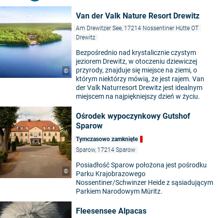
Van der Valk Nature Resort Drewitz
Am Drewitzer See, 17214 Nossentiner Hütte OT
Drewitz
Bezpośrednio nad krystalicznie czystym
jeziorem Drewitz, w otoczeniu dziewiczej
przyrody, znajduje się miejsce na ziemi, o
©
którym niektórzy mówią, że jest rajem. Van
der Valk Naturresort Drewitz jest idealnym
miejscem na najpiękniejszy dzień w życiu.
Ośrodek wypoczynkowy Gutshof
Sparow
Tymczasowo zamknięte
Sparow, 17214 Sparow
Posiadłość Sparow położona jest pośrodku
©
Parku Krajobrazowego
Nossentiner/Schwinzer Heide z sąsiadującym
Parkiem Narodowym Müritz.
Fleesensee Alpacas