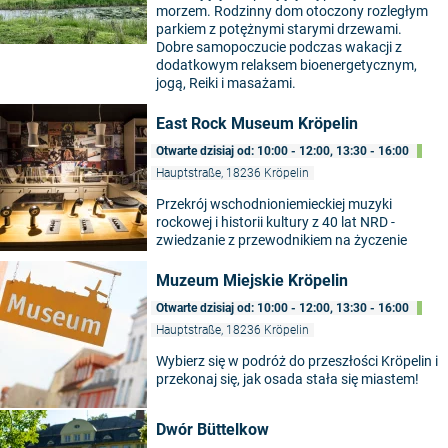
morzem. Rodzinny dom otoczony rozległym
parkiem z potężnymi starymi drzewami.
Dobre samopoczucie podczas wakacji z
dodatkowym relaksem bioenergetycznym,
jogą, Reiki i masażami.
East Rock Museum Kröpelin
Otwarte dzisiaj od: 10:00 - 12:00, 13:30 - 16:00
Hauptstraße, 18236 Kröpelin
Przekrój wschodnioniemieckiej muzyki
rockowej i historii kultury z 40 lat NRD -
zwiedzanie z przewodnikiem na życzenie
Muzeum Miejskie Kröpelin
Otwarte dzisiaj od: 10:00 - 12:00, 13:30 - 16:00
Hauptstraße, 18236 Kröpelin
Wybierz się w podróż do przeszłości Kröpelin i
przekonaj się, jak osada stała się miastem!
Dwór Büttelkow