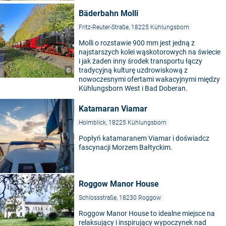
Bäderbahn Molli
Fritz-Reuter-Straße, 18225 Kühlungsborn
Molli o rozstawie 900 mm jest jedną z
najstarszych kolei wąskotorowych na świecie
i jak żaden inny środek transportu łączy
tradycyjną kulturę uzdrowiskową z
©
nowoczesnymi ofertami wakacyjnymi między
Kühlungsborn West i Bad Doberan.
Katamaran Viamar
Holmblick, 18225 Kühlungsborn
Popłyń katamaranem Viamar i doświadcz
fascynacji Morzem Bałtyckim.
Roggow Manor House
Schlossstraße, 18230 Roggow
Roggow Manor House to idealne miejsce na
relaksujący i inspirujący wypoczynek nad