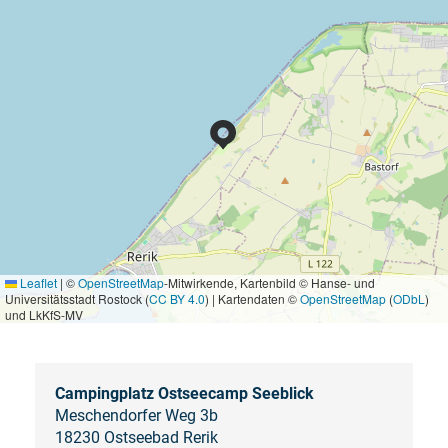
Leaflet
|
©
OpenStreetMap
-Mitwirkende, Kartenbild © Hanse- und
Universitätsstadt Rostock (
CC BY 4.0
) | Kartendaten ©
OpenStreetMap
(
ODbL
)
und LkKfS-MV
Campingplatz Ostseecamp Seeblick
Meschendorfer Weg 3b
18230 Ostseebad Rerik