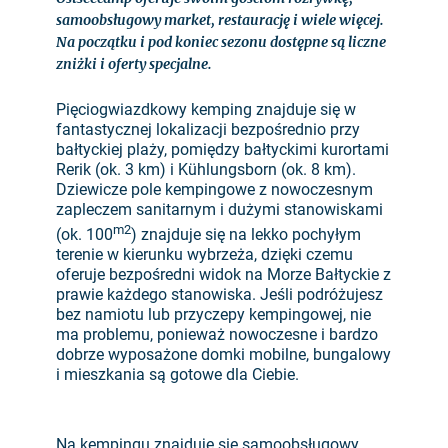
samoobsługowy market, restaurację i wiele więcej.
Na początku i pod koniec sezonu dostępne są liczne
zniżki i oferty specjalne.
Pięciogwiazdkowy kemping znajduje się w
fantastycznej lokalizacji bezpośrednio przy
bałtyckiej plaży, pomiędzy bałtyckimi kurortami
Rerik (ok. 3 km) i Kühlungsborn (ok. 8 km).
Dziewicze pole kempingowe z nowoczesnym
zapleczem sanitarnym i dużymi stanowiskami
m2
(ok. 100
) znajduje się na lekko pochyłym
terenie w kierunku wybrzeża, dzięki czemu
oferuje bezpośredni widok na Morze Bałtyckie z
prawie każdego stanowiska. Jeśli podróżujesz
bez namiotu lub przyczepy kempingowej, nie
ma problemu, ponieważ nowoczesne i bardzo
dobrze wyposażone domki mobilne, bungalowy
i mieszkania są gotowe dla Ciebie.
Na kempingu znajduje się samoobsługowy