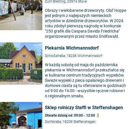
Zum Breitling, 23974 Stove
Obrazy i wielobarwne drzeworyty. Olaf Hoppe
jest jednym z najlepszych niemieckich
artystów w dziedzinie drzeworytów. W 2024
roku zdobył pierwszą nagrodę w konkursie
"250 grafik dla Caspara Davida Friedricha"
organizowanym przez miasto Greifswald.
Piekarnia Wichmannsdorf
Schloßstraße, 18236 Wichmannsdorf
W każdą sobotę od maja do października
piekarnia w Wichmannsdorf przekształca się
w kulinarne centrum tradycyjnych wypieków.
Świeże wypieki z pieca opalanego drewnem i
domowe ciasta są tu oferowane w godzinach
od 9:00 do 16:00 - wszystkie ręcznie robione i
o regionalnym smaku.
Sklep rolniczy Steffi w Steffenshagen
Otwarte dzisiaj od: 09:00 - 12:00
Dorfstraße, 18209 Steffenshagen