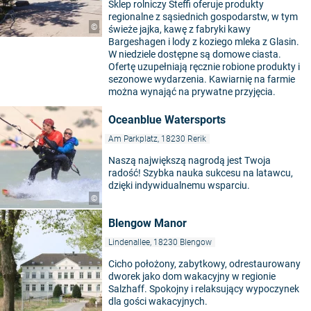
Sklep rolniczy Steffi oferuje produkty
regionalne z sąsiednich gospodarstw, w tym
©
świeże jajka, kawę z fabryki kawy
Bargeshagen i lody z koziego mleka z Glasin.
W niedziele dostępne są domowe ciasta.
Ofertę uzupełniają ręcznie robione produkty i
sezonowe wydarzenia. Kawiarnię na farmie
można wynająć na prywatne przyjęcia.
Oceanblue Watersports
Am Parkplatz, 18230 Rerik
Naszą największą nagrodą jest Twoja
radość! Szybka nauka sukcesu na latawcu,
dzięki indywidualnemu wsparciu.
©
Blengow Manor
Lindenallee, 18230 Blengow
Cicho położony, zabytkowy, odrestaurowany
dworek jako dom wakacyjny w regionie
Salzhaff. Spokojny i relaksujący wypoczynek
dla gości wakacyjnych.