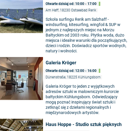
Otwarte dzisiaj od: 10:00 - 17:00
Am Haff, 18230 Ostseebad Rerik
Szkoła surfingu Rerik am Salzhaff -
windsurfing, kitesurfing, wingfoil & SUP w
jednym z najlepszych miejsc na Morzu
Bałtyckim od 2003 roku. Płytka woda, dużo
miejsca i idealne warunki dla początkujących,
dzieci i rodzin. Doświadcz sportów wodnych,
natury i wolności.
Galeria Kröger
Otwarte dzisiaj od: 12:00 - 16:00
Dünenstraße, 18225 Kühlungsborn
Galeria Kröger to jeden z wyjątkowych
adresów sztuki w malowniczym kurorcie
bałtyckim Kühlungsborn. Odwiedzający
mogą poznać inspirujący świat sztuki i
zetknąć się z dziełami regionalnych i
międzynarodowych artystów.
Haus Hoppe - Studio sztuk pięknych