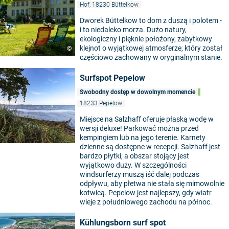
Hof, 18230 Büttelkow
Dworek Büttelkow to dom z duszą i polotem -
i to niedaleko morza. Dużo natury,
ekologiczny i pięknie położony, zabytkowy
klejnot o wyjątkowej atmosferze, który został
©
częściowo zachowany w oryginalnym stanie.
Surfspot Pepelow
Swobodny dostęp w dowolnym momencie
18233 Pepelow
Miejsce na Salzhaff oferuje płaską wodę w
wersji deluxe! Parkować można przed
kempingiem lub na jego terenie. Karnety
dzienne są dostępne w recepcji. Salzhaff jest
bardzo płytki, a obszar stojący jest
wyjątkowo duży. W szczególności
windsurferzy muszą iść dalej podczas
odpływu, aby płetwa nie stała się mimowolnie
kotwicą. Pepelow jest najlepszy, gdy wiatr
wieje z południowego zachodu na północ.
Kühlungsborn surf spot