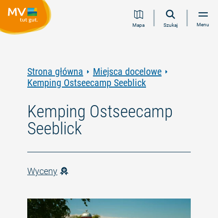
Przejdź
Przejdź
Przejdź
Przejdź
Menu
Mapa
Szukaj
do
do
do
do
treści
nawigacji
wyszukiwania
stopki
pełnotekstowego
Strona główna
Miejsca docelowe
Kemping Ostseecamp Seeblick
Kemping Ostseecamp
Seeblick
Wyceny