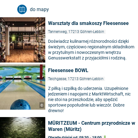
do mapy
Warsztaty dla smakoszy Fleesensee
Tannenweg, 17213 Göhren-Lebbin
Doświadcz kulinarnej różnorodności dzięki
świeżym, częściowo regionalnym składnikom
w przytulnym i nowoczesnym wnętrzu
Genusswerkstatt z przyjaciółmi i rodziną.
©
Fleesensee BOWL
Teichgasse, 17213 Göhren-Lebbin
Z piłką i szpilką do uderzenia. Uzupełnione
jedzeniem i napojami z MarktWirtschaft, nic
nie stoi na przeszkodzie, aby spędzić
sportowe popołudnie lub wieczór. Dobre
©
drewno!
MÜRITZEUM - Centrum przyrodnicze w
Waren (Müritz)
Otwarte dzisiaj od: 09:30 - 18:00