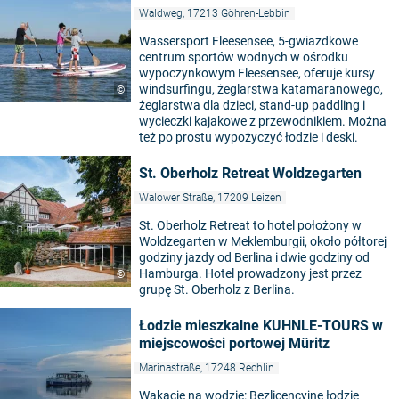
Waldweg, 17213 Göhren-Lebbin
Wassersport Fleesensee, 5-gwiazdkowe
centrum sportów wodnych w ośrodku
wypoczynkowym Fleesensee, oferuje kursy
windsurfingu, żeglarstwa katamaranowego,
©
żeglarstwa dla dzieci, stand-up paddling i
wycieczki kajakowe z przewodnikiem. Można
też po prostu wypożyczyć łodzie i deski.
St. Oberholz Retreat Woldzegarten
Walower Straße, 17209 Leizen
St. Oberholz Retreat to hotel położony w
Woldzegarten w Meklemburgii, około półtorej
godziny jazdy od Berlina i dwie godziny od
Hamburga. Hotel prowadzony jest przez
©
grupę St. Oberholz z Berlina.
Łodzie mieszkalne KUHNLE-TOURS w
miejscowości portowej Müritz
Marinastraße, 17248 Rechlin
Wakacje na wodzie: Bezlicencyjne łodzie