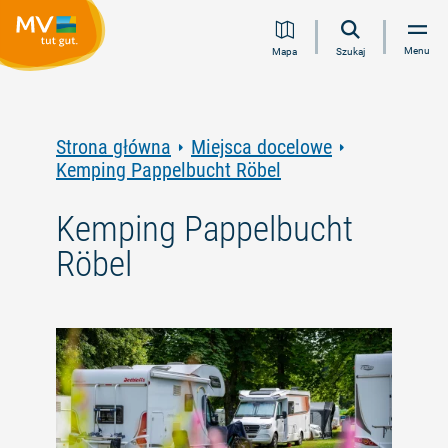
Przejdź
Przejdź
Przejdź
Przejdź
Menu
Mapa
Szukaj
do
do
do
do
treści
nawigacji
wyszukiwania
stopki
pełnotekstowego
Strona główna
Miejsca docelowe
Kemping Pappelbucht Röbel
Kemping Pappelbucht
Röbel