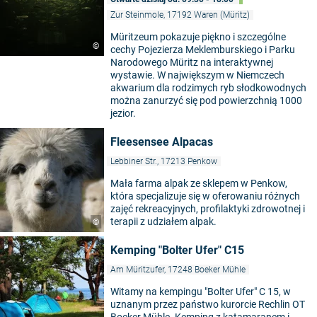
Zur Steinmole, 17192 Waren (Müritz)
Müritzeum pokazuje piękno i szczególne
©
cechy Pojezierza Meklemburskiego i Parku
Narodowego Müritz na interaktywnej
wystawie. W największym w Niemczech
akwarium dla rodzimych ryb słodkowodnych
można zanurzyć się pod powierzchnią 1000
jezior.
Fleesensee Alpacas
Lebbiner Str., 17213 Penkow
Mała farma alpak ze sklepem w Penkow,
która specjalizuje się w oferowaniu różnych
zajęć rekreacyjnych, profilaktyki zdrowotnej i
terapii z udziałem alpak.
©
Kemping "Bolter Ufer" C15
Am Müritzufer, 17248 Boeker Mühle
Witamy na kempingu "Bolter Ufer" C 15, w
uznanym przez państwo kurorcie Rechlin OT