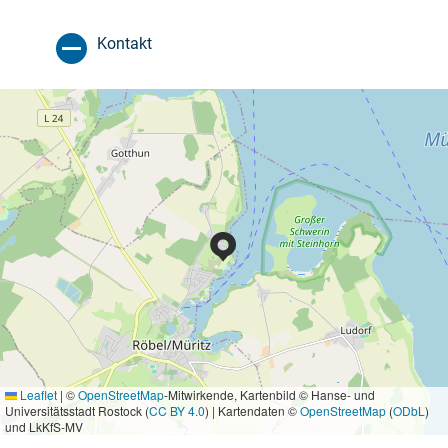
Kontakt
Leaflet
|
©
OpenStreetMap
-Mitwirkende, Kartenbild © Hanse- und
Universitätsstadt Rostock (
CC BY 4.0
) | Kartendaten ©
OpenStreetMap
(
ODbL
)
und LkKfS-MV