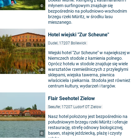
Boeker Mühle. Kemping z katamaranem i
młynem surfingowym znajduje się
©
bezpośrednio na południowo-wschodnim
brzegu rzeki Müritz, w środku lasu
mieszanego.
Hotel wiejski "Zur Scheune"
Dudel, 17207 Bollewick
Wiejski hotel "Zur Scheune" w największej w
Niemczech stodole z kamienia polnego.
Oprócz hotelu w stodole znajduje się wiele
warsztatów rzemieślniczych z przyległymi
©
sklepami, wiejska tawerna, piwnica
właściciela i piekarnia. Stodoła jest również
centrum kultury, wydarzeń i targów.
Flair Seehotel Zielow
Seeufer, 17207 Ludorf OT Zielow
Nasz hotel położony jest bezpośrednio na
południowym brzegu rzeki Müritz i oferuje
restaurację, strefę odnowy biologicznej,
basen, stajnię jeździecką, plażę i czysty
©