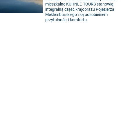
mieszkalne KUHNLE-TOURS stanowią
integralną część krajobrazu Pojezierza
Meklemburskiego i są uosobieniem
przytulności i komfortu.
5