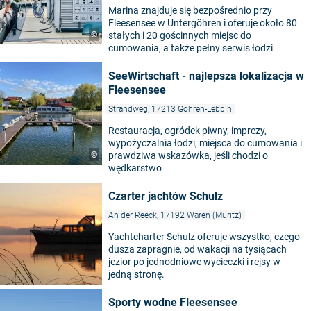
Marina znajduje się bezpośrednio przy
Fleesensee w Untergöhren i oferuje około 80
©
stałych i 20 gościnnych miejsc do
cumowania, a także pełny serwis łodzi
SeeWirtschaft - najlepsza lokalizacja w
Fleesensee
Strandweg, 17213 Göhren-Lebbin
Restauracja, ogródek piwny, imprezy,
wypożyczalnia łodzi, miejsca do cumowania i
©
prawdziwa wskazówka, jeśli chodzi o
wędkarstwo
Czarter jachtów Schulz
An der Reeck, 17192 Waren (Müritz)
Yachtcharter Schulz oferuje wszystko, czego
dusza zapragnie, od wakacji na tysiącach
jezior po jednodniowe wycieczki i rejsy w
jedną stronę.
Sporty wodne Fleesensee