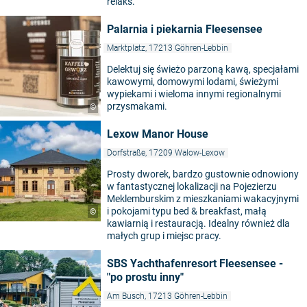
relaks.
Palarnia i piekarnia Fleesensee
Marktplatz, 17213 Göhren-Lebbin
Delektuj się świeżo parzoną kawą, specjałami
kawowymi, domowymi lodami, świeżymi
wypiekami i wieloma innymi regionalnymi
przysmakami.
©
Lexow Manor House
Dorfstraße, 17209 Walow-Lexow
Prosty dworek, bardzo gustownie odnowiony
w fantastycznej lokalizacji na Pojezierzu
Meklemburskim z mieszkaniami wakacyjnymi
i pokojami typu bed & breakfast, małą
©
kawiarnią i restauracją. Idealny również dla
małych grup i miejsc pracy.
SBS Yachthafenresort Fleesensee -
"po prostu inny"
Am Busch, 17213 Göhren-Lebbin