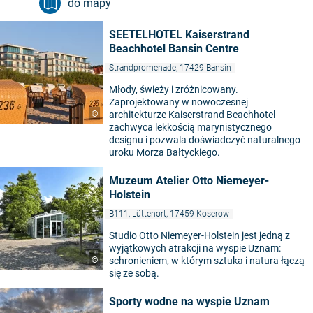
do mapy
SEETELHOTEL Kaiserstrand
Beachhotel Bansin Centre
Strandpromenade, 17429 Bansin
Młody, świeży i zróżnicowany.
Zaprojektowany w nowoczesnej
©
architekturze Kaiserstrand Beachhotel
zachwyca lekkością marynistycznego
designu i pozwala doświadczyć naturalnego
uroku Morza Bałtyckiego.
Muzeum Atelier Otto Niemeyer-
Holstein
B111, Lüttenort, 17459 Koserow
Studio Otto Niemeyer-Holstein jest jedną z
wyjątkowych atrakcji na wyspie Uznam:
©
schronieniem, w którym sztuka i natura łączą
się ze sobą.
Sporty wodne na wyspie Uznam