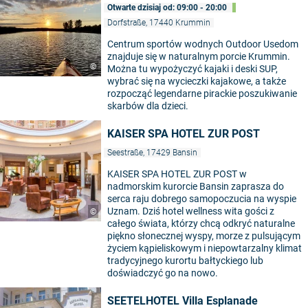
Otwarte dzisiaj od: 09:00 - 20:00
Dorfstraße, 17440 Krummin
Centrum sportów wodnych Outdoor Usedom
znajduje się w naturalnym porcie Krummin.
©
Można tu wypożyczyć kajaki i deski SUP,
wybrać się na wycieczki kajakowe, a także
rozpocząć legendarne pirackie poszukiwanie
skarbów dla dzieci.
KAISER SPA HOTEL ZUR POST
Seestraße, 17429 Bansin
KAISER SPA HOTEL ZUR POST w
nadmorskim kurorcie Bansin zaprasza do
serca raju dobrego samopoczucia na wyspie
Uznam. Dziś hotel wellness wita gości z
©
całego świata, którzy chcą odkryć naturalne
piękno słonecznej wyspy, morze z pulsującym
życiem kąpieliskowym i niepowtarzalny klimat
tradycyjnego kurortu bałtyckiego lub
doświadczyć go na nowo.
SEETELHOTEL Villa Esplanade