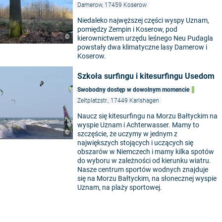
Damerow, 17459 Koserow
Niedaleko najwęższej części wyspy Uznam,
pomiędzy Zempin i Koserow, pod
©
kierownictwem urzędu leśnego Neu Pudagla
powstały dwa klimatyczne lasy Damerow i
Koserow.
Szkoła surfingu i kitesurfingu Usedom
Swobodny dostęp w dowolnym momencie
Zeltplatzstr., 17449 Karlshagen
Naucz się kitesurfingu na Morzu Bałtyckim na
wyspie Uznam i Achterwasser. Mamy to
©
szczęście, że uczymy w jednym z
największych stojących i uczących się
obszarów w Niemczech i mamy kilka spotów
do wyboru w zależności od kierunku wiatru.
5
Nasze centrum sportów wodnych znajduje
się na Morzu Bałtyckim, na słonecznej wyspie
Uznam, na plaży sportowej.