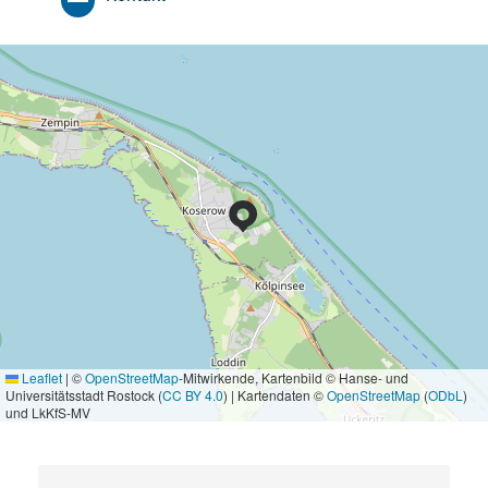
Leaflet
|
©
OpenStreetMap
-Mitwirkende, Kartenbild © Hanse- und
Universitätsstadt Rostock (
CC BY 4.0
) | Kartendaten ©
OpenStreetMap
(
ODbL
)
und LkKfS-MV