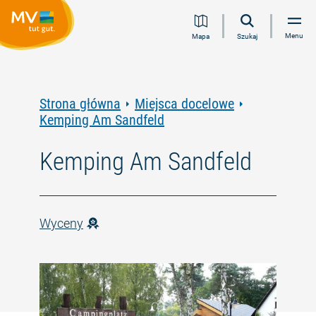
Przejdź
Przejdź
Przejdź
Przejdź
Menu
Mapa
Szukaj
do
do
do
do
treści
nawigacji
wyszukiwania
stopki
pełnotekstowego
Strona główna
Miejsca docelowe
Kemping Am Sandfeld
Kemping Am Sandfeld
Wyceny