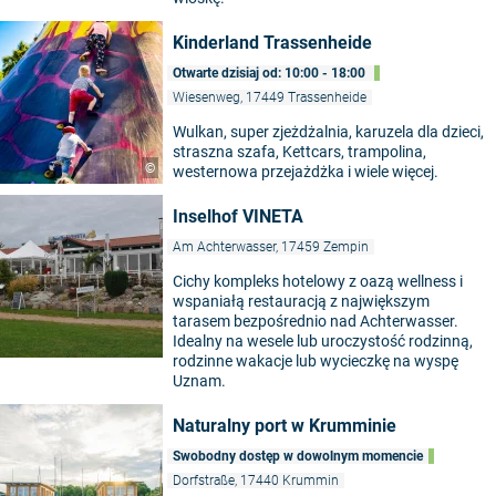
Kinderland Trassenheide
Otwarte dzisiaj od: 10:00 - 18:00
Wiesenweg, 17449 Trassenheide
Wulkan, super zjeżdżalnia, karuzela dla dzieci,
straszna szafa, Kettcars, trampolina,
©
westernowa przejażdżka i wiele więcej.
Inselhof VINETA
Am Achterwasser, 17459 Zempin
Cichy kompleks hotelowy z oazą wellness i
wspaniałą restauracją z największym
tarasem bezpośrednio nad Achterwasser.
Idealny na wesele lub uroczystość rodzinną,
rodzinne wakacje lub wycieczkę na wyspę
Uznam.
Naturalny port w Krumminie
Swobodny dostęp w dowolnym momencie
Dorfstraße, 17440 Krummin