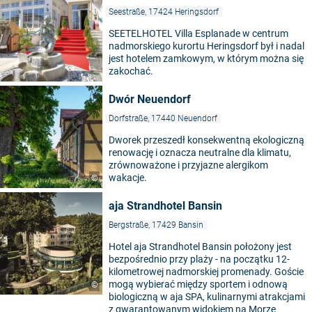
Seestraße, 17424 Heringsdorf
SEETELHOTEL Villa Esplanade w centrum
nadmorskiego kurortu Heringsdorf był i nadal
jest hotelem zamkowym, w którym można się
zakochać.
Dwór Neuendorf
Dorfstraße, 17440 Neuendorf
Dworek przeszedł konsekwentną ekologiczną
renowację i oznacza neutralne dla klimatu,
zrównoważone i przyjazne alergikom
wakacje.
©
aja Strandhotel Bansin
Bergstraße, 17429 Bansin
Hotel aja Strandhotel Bansin położony jest
bezpośrednio przy plaży - na początku 12-
kilometrowej nadmorskiej promenady. Goście
mogą wybierać między sportem i odnową
©
biologiczną w aja SPA, kulinarnymi atrakcjami
z gwarantowanym widokiem na Morze