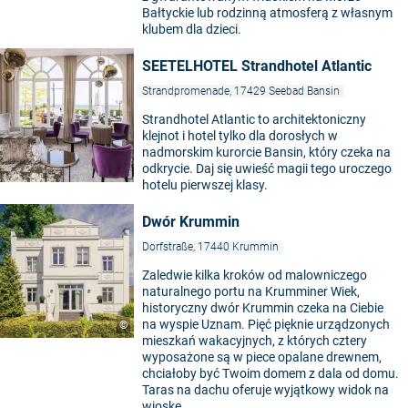
Bałtyckie lub rodzinną atmosferą z własnym
klubem dla dzieci.
SEETELHOTEL Strandhotel Atlantic
Strandpromenade, 17429 Seebad Bansin
Strandhotel Atlantic to architektoniczny
klejnot i hotel tylko dla dorosłych w
nadmorskim kurorcie Bansin, który czeka na
odkrycie. Daj się uwieść magii tego uroczego
hotelu pierwszej klasy.
Dwór Krummin
Dorfstraße, 17440 Krummin
Zaledwie kilka kroków od malowniczego
naturalnego portu na Krumminer Wiek,
historyczny dwór Krummin czeka na Ciebie
na wyspie Uznam. Pięć pięknie urządzonych
©
mieszkań wakacyjnych, z których cztery
wyposażone są w piece opalane drewnem,
chciałoby być Twoim domem z dala od domu.
Taras na dachu oferuje wyjątkowy widok na
wioskę.