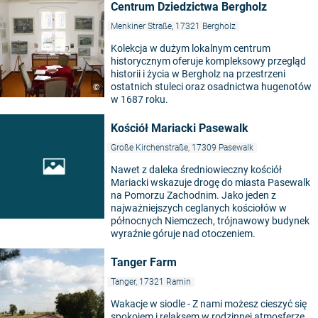
Centrum Dziedzictwa Bergholz
Menkiner Straße, 17321 Bergholz
Kolekcja w dużym lokalnym centrum
historycznym oferuje kompleksowy przegląd
historii i życia w Bergholz na przestrzeni
ostatnich stuleci oraz osadnictwa hugenotów
©
w 1687 roku.
Kościół Mariacki Pasewalk
Große Kirchenstraße, 17309 Pasewalk
Nawet z daleka średniowieczny kościół
Mariacki wskazuje drogę do miasta Pasewalk
na Pomorzu Zachodnim. Jako jeden z
najważniejszych ceglanych kościołów w
północnych Niemczech, trójnawowy budynek
wyraźnie góruje nad otoczeniem.
Tanger Farm
Tanger, 17321 Ramin
Wakacje w siodle - Z nami możesz cieszyć się
spokojem i relaksem w rodzinnej atmosferze,