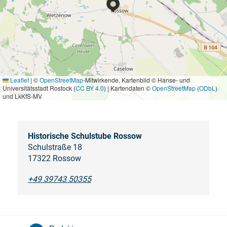
Leaflet
|
©
OpenStreetMap
-Mitwirkende, Kartenbild © Hanse- und
Universitätsstadt Rostock (
CC BY 4.0
) | Kartendaten ©
OpenStreetMap
(
ODbL
)
und LkKfS-MV
Historische Schulstube Rossow
Schulstraße 18
17322 Rossow
+49 39743 50355