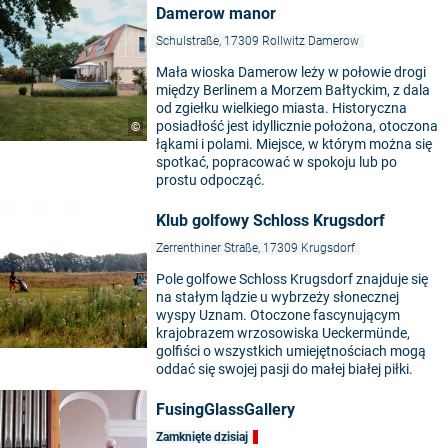
Damerow manor
Schulstraße, 17309 Rollwitz Damerow
Mała wioska Damerow leży w połowie drogi
między Berlinem a Morzem Bałtyckim, z dala
od zgiełku wielkiego miasta. Historyczna
posiadłość jest idyllicznie położona, otoczona
©
łąkami i polami. Miejsce, w którym można się
spotkać, popracować w spokoju lub po
prostu odpocząć.
Klub golfowy Schloss Krugsdorf
Zerrenthiner Straße, 17309 Krugsdorf
Pole golfowe Schloss Krugsdorf znajduje się
na stałym lądzie u wybrzeży słonecznej
wyspy Uznam. Otoczone fascynującym
krajobrazem wrzosowiska Ueckermünde,
golfiści o wszystkich umiejętnościach mogą
oddać się swojej pasji do małej białej piłki.
FusingGlassGallery
Zamknięte dzisiaj