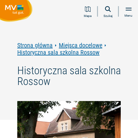
Przejdź
Przejdź
Przejdź
Przejdź
Menu
Mapa
Szukaj
do
do
do
do
treści
nawigacji
wyszukiwania
stopki
pełnotekstowego
Strona główna
Miejsca docelowe
Historyczna sala szkolna Rossow
Historyczna sala szkolna
Rossow