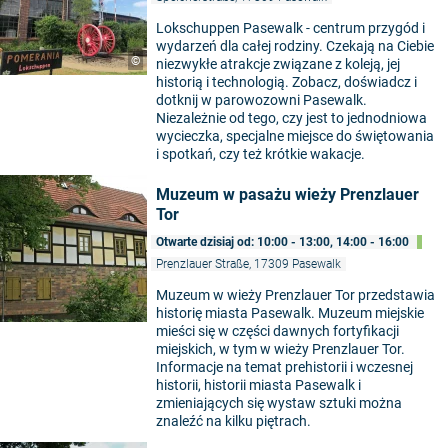
Lokschuppen Pasewalk - centrum przygód i
wydarzeń dla całej rodziny. Czekają na Ciebie
©
niezwykłe atrakcje związane z koleją, jej
historią i technologią. Zobacz, doświadcz i
dotknij w parowozowni Pasewalk.
Niezależnie od tego, czy jest to jednodniowa
wycieczka, specjalne miejsce do świętowania
i spotkań, czy też krótkie wakacje.
Muzeum w pasażu wieży Prenzlauer
Tor
Otwarte dzisiaj od: 10:00 - 13:00, 14:00 - 16:00
Prenzlauer Straße, 17309 Pasewalk
Muzeum w wieży Prenzlauer Tor przedstawia
historię miasta Pasewalk. Muzeum miejskie
mieści się w części dawnych fortyfikacji
miejskich, w tym w wieży Prenzlauer Tor.
Informacje na temat prehistorii i wczesnej
historii, historii miasta Pasewalk i
zmieniających się wystaw sztuki można
znaleźć na kilku piętrach.