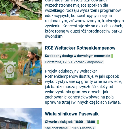
Gutshaus Ramin to zróżnicowane i
wszechstronne miejsce spotkań dla
wszelkiego rodzaju wydarzeń i programów
edukacyjnych, koncentrujących się na
©
regionalnym, zrównoważonym, tradycyjnym
żywieniu. Koncentruje się na dzikich ziołach,
które rosną w dużej różnorodności w parku
dworskim.
RCE Weltacker Rothenklempenow
Swobodny dostęp w dowolnym momencie
Dorfstraße, 17321 Rothenklempenow
Projekt edukacyjny Weltacker
Rothenklempenow ilustruje, w jaki sposób
©
wykorzystywane są grunty orne na świecie,
jak bardzo nasza przyszłość zależy od
wykorzystania gruntów ornych i jak
zachowanie jednostek wpływa na pola
uprawne tutaj i w innych częściach świata.
Wiata silnikowa Pasewalk
Otwarte dzisiaj od: 10:00 - 18:00
Speicherstraße, 17309 Pasewalk