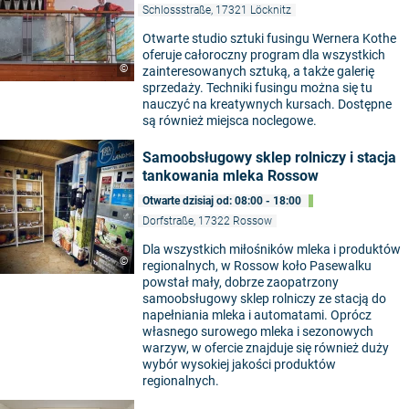
Schlossstraße, 17321 Löcknitz
Otwarte studio sztuki fusingu Wernera Kothe
oferuje całoroczny program dla wszystkich
©
zainteresowanych sztuką, a także galerię
sprzedaży. Techniki fusingu można się tu
nauczyć na kreatywnych kursach. Dostępne
są również miejsca noclegowe.
Samoobsługowy sklep rolniczy i stacja
tankowania mleka Rossow
Otwarte dzisiaj od: 08:00 - 18:00
Dorfstraße, 17322 Rossow
Dla wszystkich miłośników mleka i produktów
©
regionalnych, w Rossow koło Pasewalku
powstał mały, dobrze zaopatrzony
samoobsługowy sklep rolniczy ze stacją do
napełniania mleka i automatami. Oprócz
własnego surowego mleka i sezonowych
warzyw, w ofercie znajduje się również duży
wybór wysokiej jakości produktów
regionalnych.