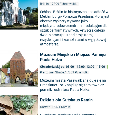
Bröllin, 17309 Fahrenwalde
Schloss Bröllin to historyczna posiadłość w
Meklemburgii-Pomorzu Przednim, która jest
obecnie wykorzystywana jako
międzynarodowe centrum produkcyjne dla
©
sztuk performatywnych. Artyści z całego
świata pracują tu nad projektami,
rezydencjami i warsztatami w wyjątkowej
atmosferze.
Muzeum Miejskie i Miejsce Pamięci
Paula Holza
Otwarte dzisiaj od: 08:00 - 12:00, 13:00 - 15:00
Prenzlauer Straße, 17309 Pasewalk
Muzeum miasta Pasewalk znajduje się na
©
Prenzlauer Tor. Znajduje się tam również
pomnik ilustratora Paula Holza.
Dzikie zioła Gutshaus Ramin
Dorfstr., 17321 Ramin