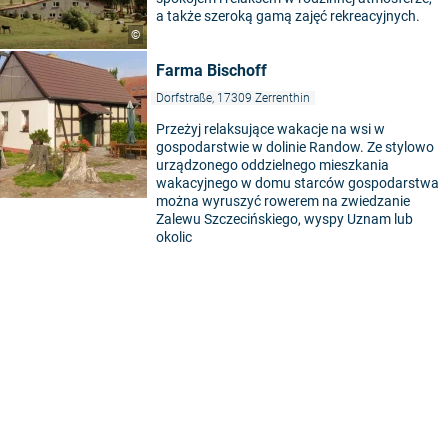
a także szeroką gamą zajęć rekreacyjnych.
5
©
Farma Bischoff
Dorfstraße, 17309 Zerrenthin
Przeżyj relaksujące wakacje na wsi w
gospodarstwie w dolinie Randow. Ze stylowo
urządzonego oddzielnego mieszkania
wakacyjnego w domu starców gospodarstwa
można wyruszyć rowerem na zwiedzanie
Zalewu Szczecińskiego, wyspy Uznam lub
okolic