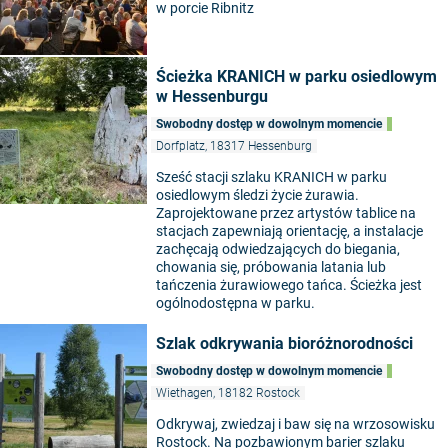
w porcie Ribnitz
Ścieżka KRANICH w parku osiedlowym
w Hessenburgu
Swobodny dostęp w dowolnym momencie
Dorfplatz, 18317 Hessenburg
Sześć stacji szlaku KRANICH w parku
osiedlowym śledzi życie żurawia.
Zaprojektowane przez artystów tablice na
stacjach zapewniają orientację, a instalacje
zachęcają odwiedzających do biegania,
chowania się, próbowania latania lub
tańczenia żurawiowego tańca. Ścieżka jest
ogólnodostępna w parku.
Szlak odkrywania bioróżnorodności
Swobodny dostęp w dowolnym momencie
Wiethagen, 18182 Rostock
Odkrywaj, zwiedzaj i baw się na wrzosowisku
Rostock. Na pozbawionym barier szlaku