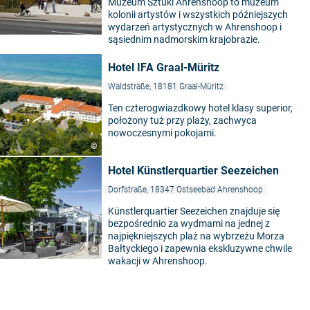
Muzeum Sztuki Ahrenshoop to muzeum
kolonii artystów i wszystkich późniejszych
wydarzeń artystycznych w Ahrenshoop i
sąsiednim nadmorskim krajobrazie.
Hotel IFA Graal-Müritz
Waldstraße, 18181 Graal-Müritz
Ten czterogwiazdkowy hotel klasy superior,
położony tuż przy plaży, zachwyca
nowoczesnymi pokojami.
©
Hotel Künstlerquartier Seezeichen
Dorfstraße, 18347 Ostseebad Ahrenshoop
Künstlerquartier Seezeichen znajduje się
bezpośrednio za wydmami na jednej z
najpiękniejszych plaż na wybrzeżu Morza
Bałtyckiego i zapewnia ekskluzywne chwile
©
wakacji w Ahrenshoop.