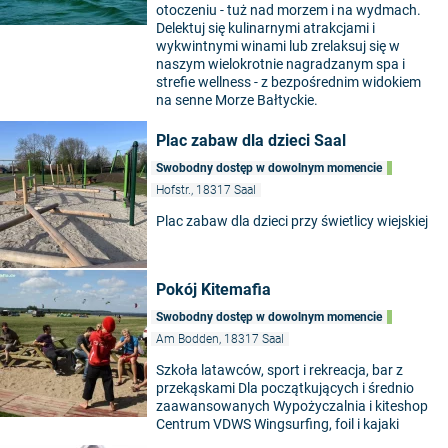
otoczeniu - tuż nad morzem i na wydmach.
Delektuj się kulinarnymi atrakcjami i
wykwintnymi winami lub zrelaksuj się w
naszym wielokrotnie nagradzanym spa i
strefie wellness - z bezpośrednim widokiem
na senne Morze Bałtyckie.
Plac zabaw dla dzieci Saal
Swobodny dostęp w dowolnym momencie
Hofstr., 18317 Saal
Plac zabaw dla dzieci przy świetlicy wiejskiej
Pokój Kitemafia
Swobodny dostęp w dowolnym momencie
Am Bodden, 18317 Saal
Szkoła latawców, sport i rekreacja, bar z
przekąskami Dla początkujących i średnio
zaawansowanych Wypożyczalnia i kiteshop
Centrum VDWS Wingsurfing, foil i kajaki