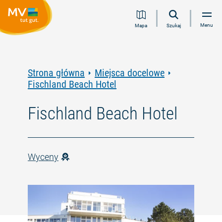
Przejdź
Przejdź
Przejdź
Przejdź
Menu
Mapa
Szukaj
do
do
do
do
treści
nawigacji
wyszukiwania
stopki
pełnotekstowego
Strona główna
Miejsca docelowe
Fischland Beach Hotel
Fischland Beach Hotel
Wyceny