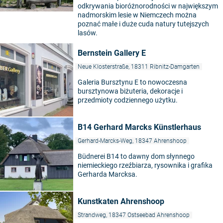
odkrywania bioróżnorodności w największym
nadmorskim lesie w Niemczech można
poznać małe i duże cuda natury tutejszych
lasów.
Bernstein Gallery E
Neue Klosterstraße, 18311 Ribnitz-Damgarten
Galeria Bursztynu E to nowoczesna
bursztynowa biżuteria, dekoracje i
przedmioty codziennego użytku.
B14 Gerhard Marcks Künstlerhaus
Gerhard-Marcks-Weg, 18347 Ahrenshoop
Büdnerei B14 to dawny dom słynnego
niemieckiego rzeźbiarza, rysownika i grafika
Gerharda Marcksa.
Kunstkaten Ahrenshoop
Strandweg, 18347 Ostseebad Ahrenshoop