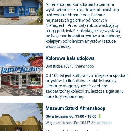
Ahrenshooper Kunstkaten to centrum
wystawiennicze i eventowe administracji
uzdrowiska Ahrenshoop i jedna z
najstarszych galerii w północnych
©
Niemczech. Przez cały rok odwiedzający
mogą podziwiać zmieniające się wystawy
poświęcone kolonii artystów Ahrenshoop,
kolejnym pokoleniom artystów i sztuce
współczesnej.
Kolorowa hala udojowa
Dorfstraße, 18347 Ahrenshoop
Od 100 lat jest kulturalnym miejscem spotkań
artystów i miłośników sztuki. Miłośnicy
literatury mogą wybierać z dobrze
zaopatrzonej kolekcji, zwłaszcza z gatunku
©
literatury regionalnej.
Muzeum Sztuki Ahrenshoop
Otwarte dzisiaj od: 11:00 - 18:00
Weg zum Hohen Ufer, 18347 Ahrenshoop