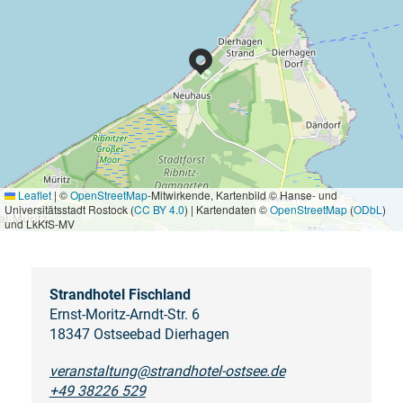
Leaflet
|
©
OpenStreetMap
-Mitwirkende, Kartenbild © Hanse- und
Universitätsstadt Rostock (
CC BY 4.0
) | Kartendaten ©
OpenStreetMap
(
ODbL
)
und LkKfS-MV
Strandhotel Fischland
Ernst-Moritz-Arndt-Str. 6
18347 Ostseebad Dierhagen
veranstaltung@strandhotel-ostsee.de
+49 38226 529