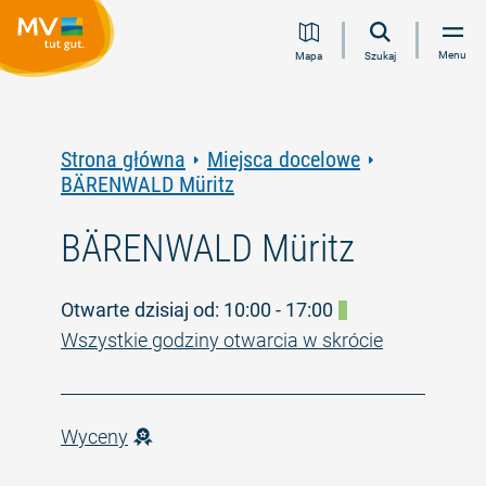
Przejdź
Przejdź
Przejdź
Przejdź
Menu
Mapa
Szukaj
do
do
do
do
treści
nawigacji
wyszukiwania
stopki
pełnotekstowego
Strona główna
Miejsca docelowe
BÄRENWALD Müritz
BÄRENWALD Müritz
Otwarte dzisiaj od: 10:00 - 17:00
Wszystkie godziny otwarcia w skrócie
Wyceny