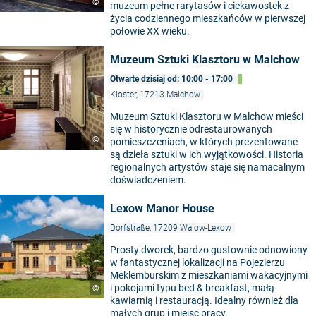
©
muzeum pełne rarytasów i ciekawostek z
życia codziennego mieszkańców w pierwszej
połowie XX wieku.
Muzeum Sztuki Klasztoru w Malchow
Otwarte dzisiaj od: 10:00 - 17:00
Kloster, 17213 Malchow
Muzeum Sztuki Klasztoru w Malchow mieści
się w historycznie odrestaurowanych
©
pomieszczeniach, w których prezentowane
są dzieła sztuki w ich wyjątkowości. Historia
regionalnych artystów staje się namacalnym
doświadczeniem.
Lexow Manor House
Dorfstraße, 17209 Walow-Lexow
Prosty dworek, bardzo gustownie odnowiony
w fantastycznej lokalizacji na Pojezierzu
Meklemburskim z mieszkaniami wakacyjnymi
i pokojami typu bed & breakfast, małą
©
kawiarnią i restauracją. Idealny również dla
małych grup i miejsc pracy.