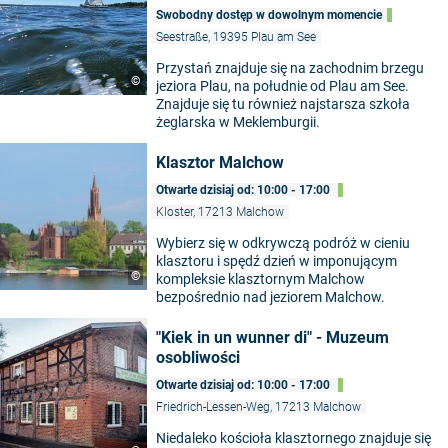
Swobodny dostęp w dowolnym momencie
Seestraße, 19395 Plau am See
Przystań znajduje się na zachodnim brzegu
©
jeziora Plau, na południe od Plau am See.
Znajduje się tu również najstarsza szkoła
żeglarska w Meklemburgii.
Klasztor Malchow
Otwarte dzisiaj od: 10:00 - 17:00
Kloster, 17213 Malchow
Wybierz się w odkrywczą podróż w cieniu
klasztoru i spędź dzień w imponującym
©
kompleksie klasztornym Malchow
bezpośrednio nad jeziorem Malchow.
"Kiek in un wunner di" - Muzeum
osobliwości
Otwarte dzisiaj od: 10:00 - 17:00
Friedrich-Lessen-Weg, 17213 Malchow
Niedaleko kościoła klasztornego znajduje się