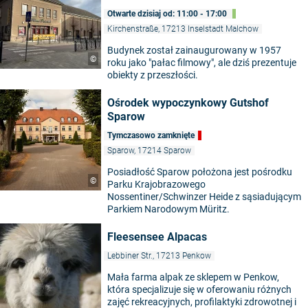
Otwarte dzisiaj od: 11:00 - 17:00
Kirchenstraße, 17213 Inselstadt Malchow
Budynek został zainaugurowany w 1957
©
roku jako "pałac filmowy", ale dziś prezentuje
obiekty z przeszłości.
Ośrodek wypoczynkowy Gutshof
Sparow
Tymczasowo zamknięte
Sparow, 17214 Sparow
Posiadłość Sparow położona jest pośrodku
©
Parku Krajobrazowego
Nossentiner/Schwinzer Heide z sąsiadującym
Parkiem Narodowym Müritz.
Fleesensee Alpacas
Lebbiner Str., 17213 Penkow
Mała farma alpak ze sklepem w Penkow,
która specjalizuje się w oferowaniu różnych
zajęć rekreacyjnych, profilaktyki zdrowotnej i