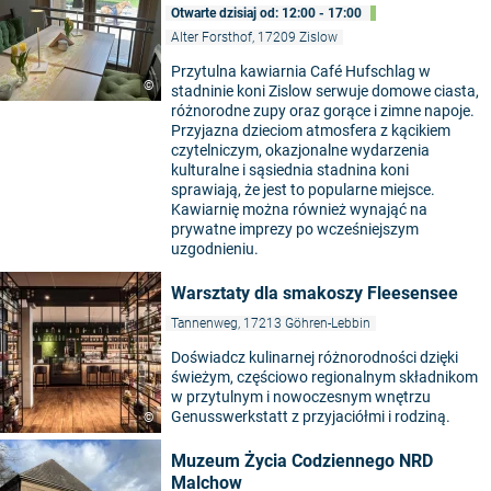
Otwarte dzisiaj od: 12:00 - 17:00
Alter Forsthof, 17209 Zislow
Przytulna kawiarnia Café Hufschlag w
©
stadninie koni Zislow serwuje domowe ciasta,
różnorodne zupy oraz gorące i zimne napoje.
Przyjazna dzieciom atmosfera z kącikiem
czytelniczym, okazjonalne wydarzenia
kulturalne i sąsiednia stadnina koni
sprawiają, że jest to popularne miejsce.
Kawiarnię można również wynająć na
prywatne imprezy po wcześniejszym
uzgodnieniu.
Warsztaty dla smakoszy Fleesensee
Tannenweg, 17213 Göhren-Lebbin
Doświadcz kulinarnej różnorodności dzięki
świeżym, częściowo regionalnym składnikom
w przytulnym i nowoczesnym wnętrzu
Genusswerkstatt z przyjaciółmi i rodziną.
©
Muzeum Życia Codziennego NRD
Malchow