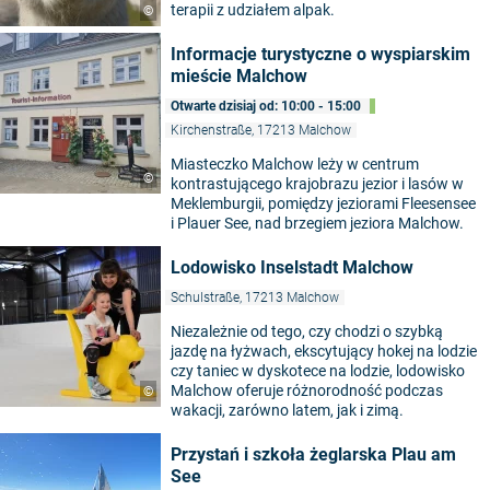
terapii z udziałem alpak.
©
Informacje turystyczne o wyspiarskim
mieście Malchow
Otwarte dzisiaj od: 10:00 - 15:00
Kirchenstraße, 17213 Malchow
Miasteczko Malchow leży w centrum
©
kontrastującego krajobrazu jezior i lasów w
Meklemburgii, pomiędzy jeziorami Fleesensee
i Plauer See, nad brzegiem jeziora Malchow.
Lodowisko Inselstadt Malchow
Schulstraße, 17213 Malchow
Niezależnie od tego, czy chodzi o szybką
jazdę na łyżwach, ekscytujący hokej na lodzie
czy taniec w dyskotece na lodzie, lodowisko
Malchow oferuje różnorodność podczas
©
wakacji, zarówno latem, jak i zimą.
Przystań i szkoła żeglarska Plau am
See