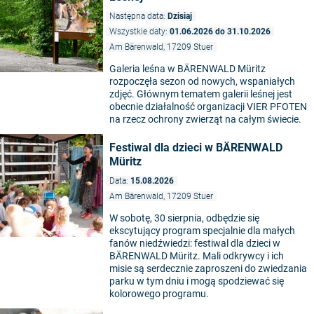
Następna data:
Dzisiaj
Wszystkie daty:
01.06.2026 do 31.10.2026
Am Bärenwald, 17209 Stuer
Galeria leśna w BÄRENWALD Müritz
rozpoczęła sezon od nowych, wspaniałych
zdjęć. Głównym tematem galerii leśnej jest
obecnie działalność organizacji VIER PFOTEN
na rzecz ochrony zwierząt na całym świecie.
Festiwal dla dzieci w BÄRENWALD
Müritz
Data:
15.08.2026
Am Bärenwald, 17209 Stuer
W sobotę, 30 sierpnia, odbędzie się
ekscytujący program specjalnie dla małych
fanów niedźwiedzi: festiwal dla dzieci w
BÄRENWALD Müritz. Mali odkrywcy i ich
misie są serdecznie zaproszeni do zwiedzania
parku w tym dniu i mogą spodziewać się
kolorowego programu.