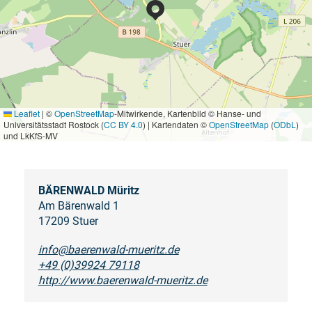
Leaflet
|
©
OpenStreetMap
-Mitwirkende, Kartenbild © Hanse- und
Universitätsstadt Rostock (
CC BY 4.0
) | Kartendaten ©
OpenStreetMap
(
ODbL
)
und LkKfS-MV
BÄRENWALD Müritz
Am Bärenwald 1
17209 Stuer
info@baerenwald-mueritz.de
+49 (0)39924 79118
http://www.baerenwald-mueritz.de