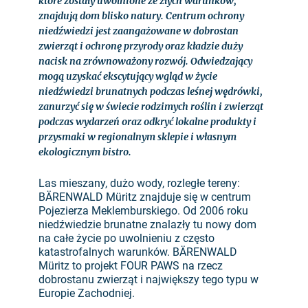
które zostały uwolnione ze złych warunków,
znajdują dom blisko natury. Centrum ochrony
niedźwiedzi jest zaangażowane w dobrostan
zwierząt i ochronę przyrody oraz kładzie duży
nacisk na zrównoważony rozwój. Odwiedzający
mogą uzyskać ekscytujący wgląd w życie
niedźwiedzi brunatnych podczas leśnej wędrówki,
zanurzyć się w świecie rodzimych roślin i zwierząt
podczas wydarzeń oraz odkryć lokalne produkty i
przysmaki w regionalnym sklepie i własnym
ekologicznym bistro.
Las mieszany, dużo wody, rozległe tereny:
BÄRENWALD Müritz znajduje się w centrum
Pojezierza Meklemburskiego. Od 2006 roku
niedźwiedzie brunatne znalazły tu nowy dom
na całe życie po uwolnieniu z często
katastrofalnych warunków. BÄRENWALD
Müritz to projekt FOUR PAWS na rzecz
dobrostanu zwierząt i największy tego typu w
Europie Zachodniej.