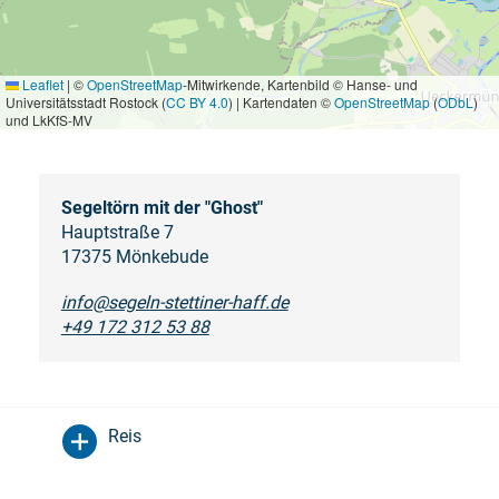
Leaflet
|
©
OpenStreetMap
-Mitwirkende, Kartenbild © Hanse- und
Universitätsstadt Rostock (
CC BY 4.0
) | Kartendaten ©
OpenStreetMap
(
ODbL
)
und LkKfS-MV
Segeltörn mit der "Ghost"
Hauptstraße 7
17375 Mönkebude
info@segeln-stettiner-haff.de
+49 172 312 53 88
Reis