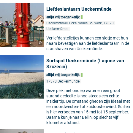
Liefdeslantaarn Ueckermünde
altijd vrij toegankelijk
Ueckerstraße/ Ecke Neues Bollwerk, 17373
Ueckermünde
Verliefde stelletjes kunnen een slotje met hun
©
naam bevestigen aan de liefdeslantaarn in de
stadshaven van Ueckermünde.
Surfspot Ueckermünde (Lagune van
Szczecin)
altijd vrij toegankelijk
17373 Ueckermünde
Deze plek met ondiep water en een groot
©
staand gedeelte is nog steeds een echte
insider tip. De omstandigheden zijn ideaal met
een noordwesten- tot zuidoostenwind. Surfen
is hier verboden van 15 mei tot 15 september.
Daarna kun je naar Bellin, op slechts vijf
kilometer afstand.