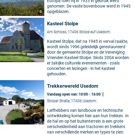
Europa toen hij in 1933 in gebruik werd
genomen. De vaste bovenbouw werd in 1945
opgeblazen.
©
Kasteel Stolpe
Am Schloss, 17406 Stolpe auf Usedom
Kasteel Stolpe, dat na 1945 in verval raakte,
wordt sinds 1996 geleidelijk gerestaureerd
door de gemeente Stolpe en de Vereniging
Vrienden Kasteel Stolpe. Sinds 2004 worden
er talrijke culturele evenementen - zoals
concerten en lezingen - in het kasteel
gehouden.
Trekkerwereld Usedom
Vandaag open van: 10:00 - 16:00
Stolper Straße, 17406 Usedom
Liefhebbers van landbouw en technische
ontwikkeling komen hier aan hun trekken. In
©
de hal en op het buitenterrein is een grote
verscheidenheid aan tractoren en trekkers
van verschillende merken en types te zien.