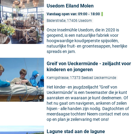
Usedom Eiland Molen
Vandaag open van: 09:00 - 18:00
Bäderstraße, 17406 Usedom
Onze Inselmühle Usedom, die in 2020 is
geopend, is een natuurlijke fabriek voor
©
hoogwaardige koudgeperste spijsoliën,
natuurlijke fruit- en groentesappen, heerlijke
spreads en jam.
Greif von Ueckermünde - zeiljacht voor
kinderen en jongeren
Kamigstrasse, 17373 Seebad Ueckermünde
Het kinder- en jeugdzeiljacht "Greif von
Ueckermünde" is een tweemaster die je kunt
©
aanraken en waaraan je kunt deelnemen. Of
het nu gaat om navigeren, ankeren of zeilen
hijsen - alle handen zijn nodig. Dagtochten of
meerdaagse tochten! Neem contact met ons
op en plan je zeilervaring met ons!
Lagune stad aan de lagune