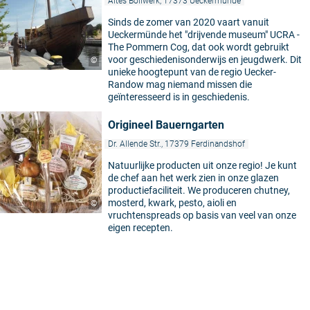
Altes Bollwerk, 17373 Ueckermünde
Sinds de zomer van 2020 vaart vanuit
Ueckermünde het "drijvende museum" UCRA -
The Pommern Cog, dat ook wordt gebruikt
voor geschiedenisonderwijs en jeugdwerk. Dit
©
unieke hoogtepunt van de regio Uecker-
Randow mag niemand missen die
geïnteresseerd is in geschiedenis.
Origineel Bauerngarten
Dr. Allende Str., 17379 Ferdinandshof
Natuurlijke producten uit onze regio! Je kunt
de chef aan het werk zien in onze glazen
productiefaciliteit. We produceren chutney,
mosterd, kwark, pesto, aioli en
©
vruchtenspreads op basis van veel van onze
eigen recepten.
4