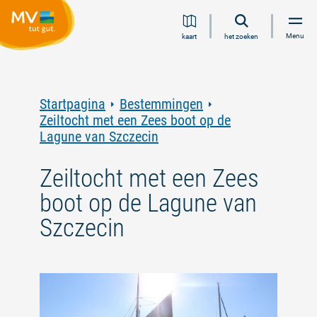
Ga
Ga
Ga
Ga
Menu
kaart
het zoeken
naar
naar
naar
naar
inhoud
navigatie
zoeken
voettekst
in
volledige
tekst
Startpagina
Bestemmingen
Zeiltocht met een Zees boot op de
Lagune van Szczecin
Zeiltocht met een Zees
boot op de Lagune van
Szczecin