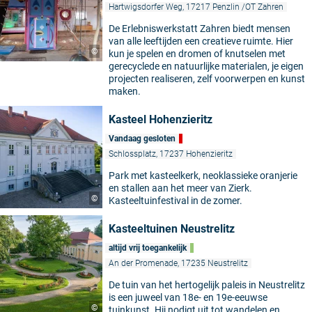
Hartwigsdorfer Weg, 17217 Penzlin /OT Zahren
De Erlebniswerkstatt Zahren biedt mensen
van alle leeftijden een creatieve ruimte. Hier
©
kun je spelen en dromen of knutselen met
gerecyclede en natuurlijke materialen, je eigen
projecten realiseren, zelf voorwerpen en kunst
maken.
Kasteel Hohenzieritz
Vandaag gesloten
Schlossplatz, 17237 Hohenzieritz
Park met kasteelkerk, neoklassieke oranjerie
en stallen aan het meer van Zierk.
©
Kasteeltuinfestival in de zomer.
Kasteeltuinen Neustrelitz
altijd vrij toegankelijk
An der Promenade, 17235 Neustrelitz
De tuin van het hertogelijk paleis in Neustrelitz
is een juweel van 18e- en 19e-eeuwse
©
tuinkunst. Hij nodigt uit tot wandelen en