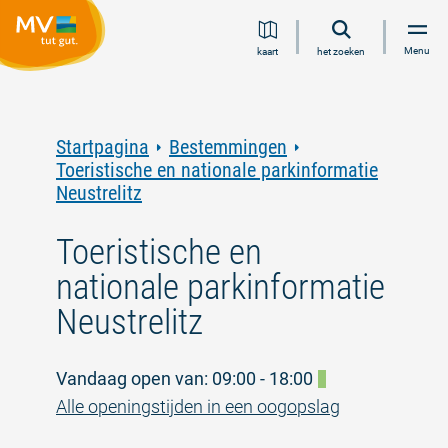
Ga
Ga
Ga
Ga
Menu
kaart
het zoeken
naar
naar
naar
naar
inhoud
navigatie
zoeken
voettekst
in
volledige
tekst
Startpagina
Bestemmingen
Toeristische en nationale parkinformatie
Neustrelitz
Toeristische en
nationale parkinformatie
Neustrelitz
Vandaag open van: 09:00 - 18:00
Alle openingstijden in een oogopslag