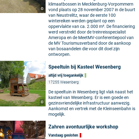
klimaatbossen in Mecklenburg-Vorpommern
©
vond plaats op 28 november 2007 in de buurt
van Neustrelitz, waar de eerste 100
wintereiken werden geplant op een
oppervlakte van ca. 2.000 m². De financiering
werd verstrekt door de treinreisspecialist
Ameropa en de MeetMV-conferentiepool van
de MV Tourismusverband door de aankoop
van bosaandelen die voor dit doel zijn
ontworpen.
Speeltuin bij Kasteel Wesenberg
altijd vrij toegankelijk
17255 Wesenberg
De speeltuin in Wesenberg ligt vlak naast het
kasteel van Wesenberg. Er is een goede en
©
gezinsvriendelijke infrastructuur aanwezig.
Aankomst en vertrek met de Kleinseenbahn is
mogelijk.
Zahren avontuurlijke workshop
Vandaag gesloten