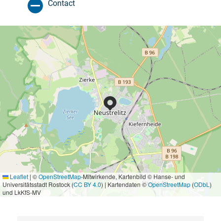
Contact
Leaflet
|
©
OpenStreetMap
-Mitwirkende, Kartenbild © Hanse- und
Universitätsstadt Rostock (
CC BY 4.0
) | Kartendaten ©
OpenStreetMap
(
ODbL
)
und LkKfS-MV