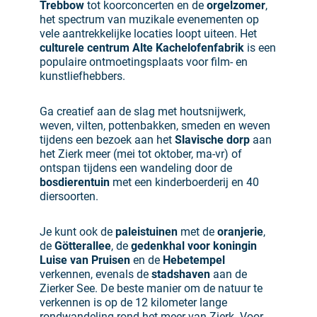
Trebbow
tot koorconcerten en de
orgelzomer
,
het spectrum van muzikale evenementen op
vele aantrekkelijke locaties loopt uiteen. Het
culturele centrum Alte Kachelofenfabrik
is een
populaire ontmoetingsplaats voor film- en
kunstliefhebbers.
Ga creatief aan de slag met houtsnijwerk,
weven, vilten, pottenbakken, smeden en weven
tijdens een bezoek aan het
Slavische dorp
aan
het Zierk meer (mei tot oktober, ma-vr) of
ontspan tijdens een wandeling door de
bosdierentuin
met een kinderboerderij en 40
diersoorten.
Je kunt ook de
paleistuinen
met de
oranjerie
,
de
Götterallee
, de
gedenkhal voor koningin
Luise van Pruisen
en de
Hebetempel
verkennen, evenals de
stadshaven
aan de
Zierker See. De beste manier om de natuur te
verkennen is op de 12 kilometer lange
rondwandeling rond het meer van Zierk. Voor