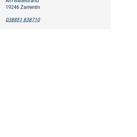
Am Badestrand
19246 Zarrentin
038851 838710