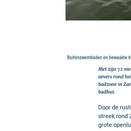
Buitenzwembaden en bewaakte 
Met zijn 72 me
oevers rond het
badzone in Zarr
badhut.
Door de rust
streek rond 
grote openl