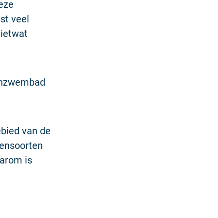
eze
st veel
 ietwat
itenzwembad
ebied van de
tensoorten
aarom is