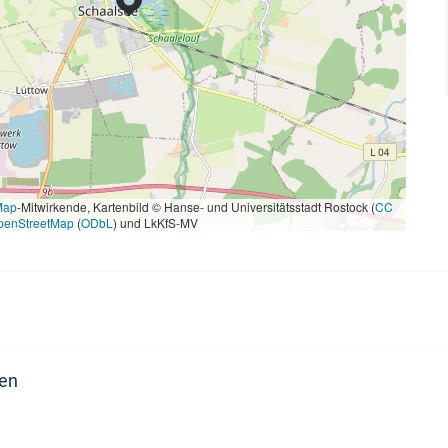
Map
-Mitwirkende, Kartenbild © Hanse- und Universitätsstadt Rostock (
CC
penStreetMap
(
ODbL
) und LkKfS-MV
den