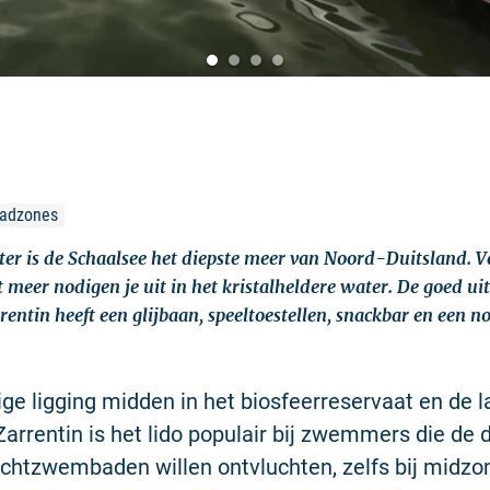
badzones
ter is de Schaalsee het diepste meer van Noord-Duitsland. Ve
 meer nodigen je uit in het kristalheldere water. De goed ui
entin heeft een glijbaan, speeltoestellen, snackbar en een n
ige ligging midden in het biosfeerreservaat en de l
Zarrentin is het lido populair bij zwemmers die de 
uchtzwembaden willen ontvluchten, zelfs bij midz