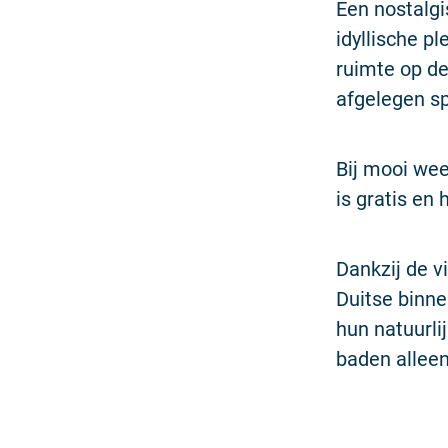
Een nostalgi
idyllische p
ruimte op de
afgelegen sp
Bij mooi wee
is gratis en
Dankzij de v
Duitse binne
hun natuurl
baden allee