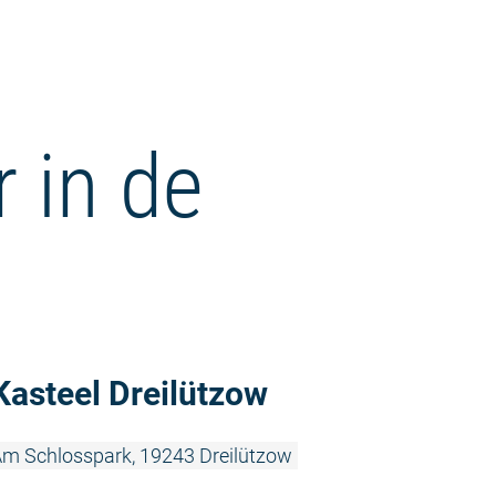
r in de
Meer lezen:
Kasteel Dreilützow
m Schlosspark, 19243 Dreilützow