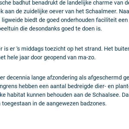
sche badhut benadrukt de landelijke charme van d
lek aan de zuidelijke oever van het Schaalmeer. Naa
 ligweide biedt de goed onderhouden faciliteit een
eeltuin die desondanks goed te doen is.
r is er 's middags toezicht op het strand. Het bu
 het hele jaar door geopend van ma-zo.
ier decennia lange afzondering als afgeschermd g
ngrens hebben een aantal bedreigde dier- en plan
ijke habitat kunnen behouden aan de Schaalsee. D
n toegestaan in de aangewezen badzones.