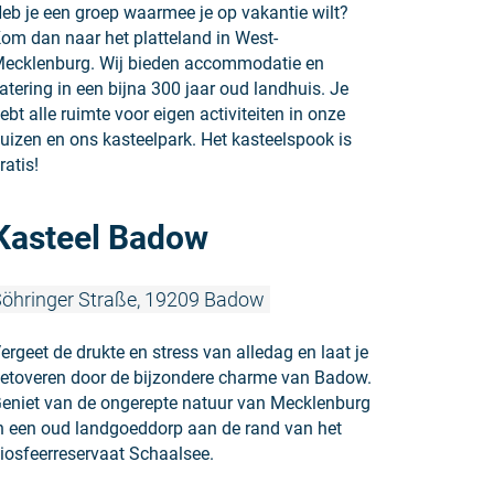
eb je een groep waarmee je op vakantie wilt?
om dan naar het platteland in West-
ecklenburg. Wij bieden accommodatie en
atering in een bijna 300 jaar oud landhuis. Je
ebt alle ruimte voor eigen activiteiten in onze
uizen en ons kasteelpark. Het kasteelspook is
ratis!
Meer lezen
Kasteel Badow
öhringer Straße, 19209 Badow
ergeet de drukte en stress van alledag en laat je
etoveren door de bijzondere charme van Badow.
eniet van de ongerepte natuur van Mecklenburg
n een oud landgoeddorp aan de rand van het
iosfeerreservaat Schaalsee.