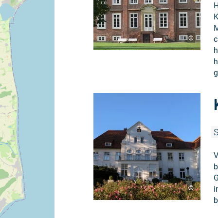
H
K
M
©
c
h
h
g
S
V
b
G
©
i
b