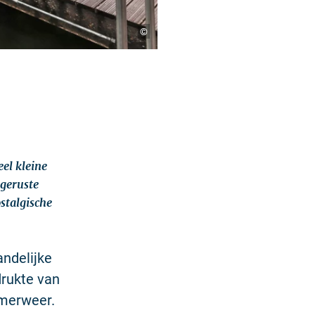
©
el kleine
tgeruste
ostalgische
andelijke
drukte van
omerweer.