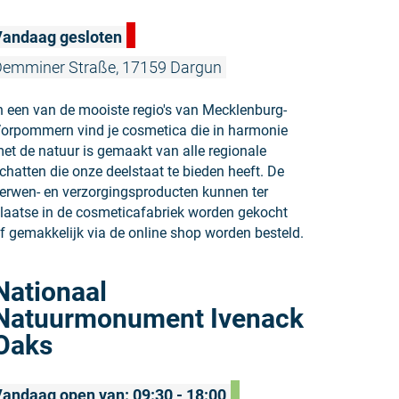
Vandaag gesloten
emminer Straße, 17159 Dargun
n een van de mooiste regio's van Mecklenburg-
orpommern vind je cosmetica die in harmonie
et de natuur is gemaakt van alle regionale
chatten die onze deelstaat te bieden heeft. De
erwen- en verzorgingsproducten kunnen ter
laatse in de cosmeticafabriek worden gekocht
f gemakkelijk via de online shop worden besteld.
Meer lezen
Nationaal
Natuurmonument Ivenack
Oaks
andaag open van: 09:30 - 18:00