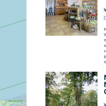
D
I
©
V
m
s
v
p
o
V