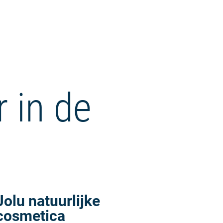
r in de
Meer lezen:
Jolu natuurlijke
cosmetica