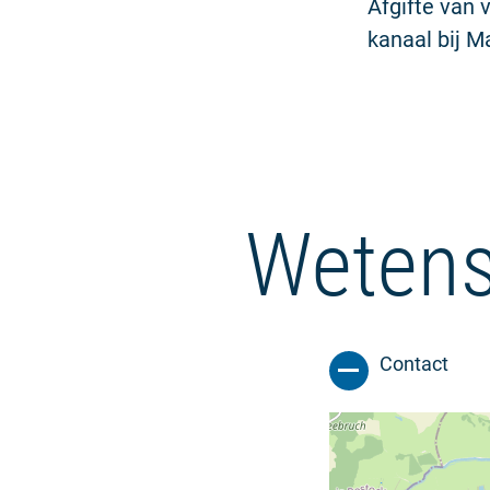
Afgifte van
kanaal bij M
Wetens
Contact