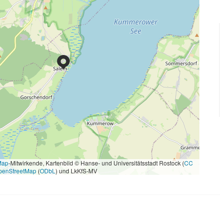
Map
-Mitwirkende, Kartenbild © Hanse- und Universitätsstadt Rostock (
CC
penStreetMap
(
ODbL
) und LkKfS-MV