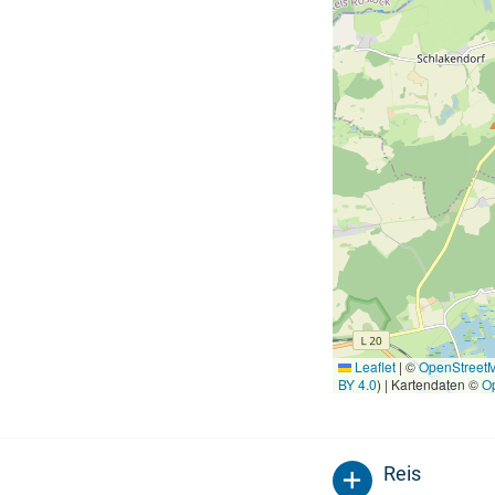
Leaflet
|
©
OpenStreet
BY 4.0
) | Kartendaten ©
O
Reis