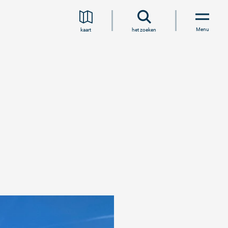
Menu
kaart
het zoeken