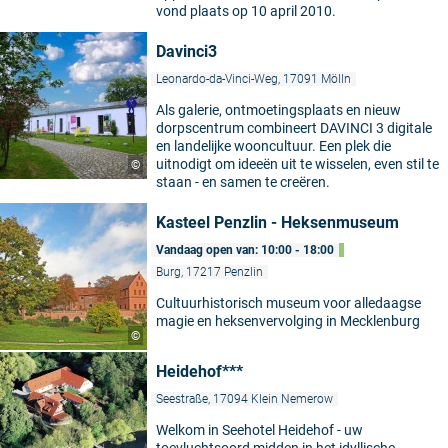
vond plaats op 10 april 2010.
Davinci3
Leonardo-da-Vinci-Weg, 17091 Mölln
Als galerie, ontmoetingsplaats en nieuw
dorpscentrum combineert DAVINCI 3 digitale
en landelijke wooncultuur. Een plek die
uitnodigt om ideeën uit te wisselen, even stil te
©
staan - en samen te creëren.
Kasteel Penzlin - Heksenmuseum
Vandaag open van: 10:00 - 18:00
Burg, 17217 Penzlin
Cultuurhistorisch museum voor alledaagse
magie en heksenvervolging in Mecklenburg
©
Heidehof***
Seestraße, 17094 Klein Nemerow
Welkom in Seehotel Heidehof - uw
toevluchtsoord midden in het idyllische