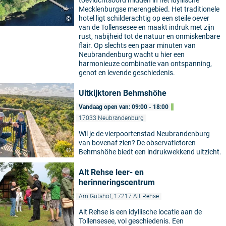
Mecklenburgse merengebied. Het traditionele
hotel ligt schilderachtig op een steile oever
©
van de Tollensesee en maakt indruk met zijn
rust, nabijheid tot de natuur en onmiskenbare
flair. Op slechts een paar minuten van
Neubrandenburg wacht u hier een
harmonieuze combinatie van ontspanning,
genot en levende geschiedenis.
Uitkijktoren Behmshöhe
Vandaag open van: 09:00 - 18:00
17033 Neubrandenburg
Wil je de vierpoortenstad Neubrandenburg
van bovenaf zien? De observatietoren
©
Behmshöhe biedt een indrukwekkend uitzicht.
Alt Rehse leer- en
herinneringscentrum
Am Gutshof, 17217 Alt Rehse
Alt Rehse is een idyllische locatie aan de
Tollensesee, vol geschiedenis. Een