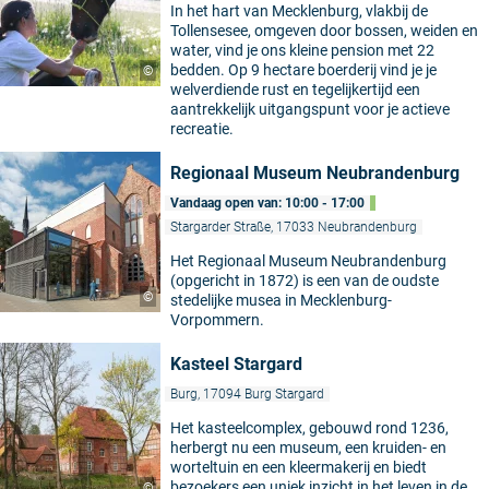
In het hart van Mecklenburg, vlakbij de
Tollensesee, omgeven door bossen, weiden en
water, vind je ons kleine pension met 22
bedden. Op 9 hectare boerderij vind je je
©
welverdiende rust en tegelijkertijd een
aantrekkelijk uitgangspunt voor je actieve
recreatie.
Regionaal Museum Neubrandenburg
Vandaag open van: 10:00 - 17:00
Stargarder Straße, 17033 Neubrandenburg
Het Regionaal Museum Neubrandenburg
(opgericht in 1872) is een van de oudste
©
stedelijke musea in Mecklenburg-
Vorpommern.
Kasteel Stargard
Burg, 17094 Burg Stargard
Het kasteelcomplex, gebouwd rond 1236,
herbergt nu een museum, een kruiden- en
worteltuin en een kleermakerij en biedt
bezoekers een uniek inzicht in het leven in de
©