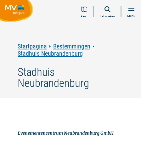
Ga
Ga
Ga
Ga
Menu
kaart
het zoeken
naar
naar
naar
naar
inhoud
navigatie
zoeken
voettekst
in
volledige
tekst
Startpagina
Bestemmingen
Stadhuis Neubrandenburg
Stadhuis
Neubrandenburg
Evenementencentrum Neubrandenburg GmbH