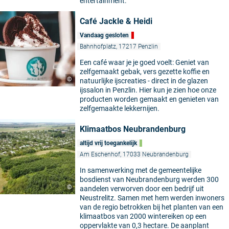
entertainment.
Café Jackle & Heidi
Vandaag gesloten
Bahnhofplatz, 17217 Penzlin
Een café waar je je goed voelt: Geniet van
zelfgemaakt gebak, vers gezette koffie en
©
natuurlijke ijscreaties - direct in de glazen
ijssalon in Penzlin. Hier kun je zien hoe onze
producten worden gemaakt en genieten van
zelfgemaakte lekkernijen.
Klimaatbos Neubrandenburg
altijd vrij toegankelijk
Am Eschenhof, 17033 Neubrandenburg
In samenwerking met de gemeentelijke
bosdienst van Neubrandenburg werden 300
©
aandelen verworven door een bedrijf uit
Neustrelitz. Samen met hem werden inwoners
van de regio betrokken bij het planten van een
klimaatbos van 2000 wintereiken op een
oppervlakte van 0,3 hectare. De aanplant