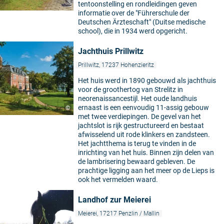
tentoonstelling en rondleidingen geven
informatie over de "Führerschule der
Deutschen Ärzteschaft" (Duitse medische
school), die in 1934 werd opgericht.
Jachthuis Prillwitz
Prillwitz, 17237 Hohenzieritz
Het huis werd in 1890 gebouwd als jachthuis
voor de groothertog van Strelitz in
neorenaissancestijl. Het oude landhuis
ernaast is een eenvoudig 11-assig gebouw
©
met twee verdiepingen. De gevel van het
jachtslot is rijk gestructureerd en bestaat
afwisselend uit rode klinkers en zandsteen.
Het jachtthema is terug te vinden in de
inrichting van het huis. Binnen zijn delen van
de lambrisering bewaard gebleven. De
prachtige ligging aan het meer op de Lieps is
ook het vermelden waard.
Landhof zur Meierei
Meierei, 17217 Penzlin / Mallin