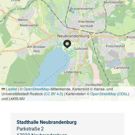
Leaflet
|
©
OpenStreetMap
-Mitwirkende, Kartenbild © Hanse- und
Universitätsstadt Rostock (
CC BY 4.0
) | Kartendaten ©
OpenStreetMap
(
ODbL
)
und LkKfS-MV
Stadthalle Neubrandenburg
Parkstraße 2