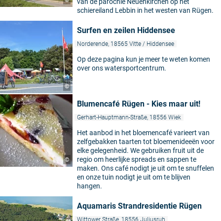
©
van de parochie Neuenkirchen op het
schiereiland Lebbin in het westen van Rügen.
Surfen en zeilen Hiddensee
Norderende, 18565 Vitte / Hiddensee
Op deze pagina kun je meer te weten komen
over ons watersportcentrum.
©
Blumencafé Rügen - Kies maar uit!
Gerhart-Hauptmann-Straße, 18556 Wiek
Het aanbod in het bloemencafé varieert van
zelfgebakken taarten tot bloemenideeën voor
elke gelegenheid. We gebruiken fruit uit de
regio om heerlijke spreads en sappen te
©
maken. Ons café nodigt je uit om te snuffelen
en onze tuin nodigt je uit om te blijven
hangen.
Aquamaris Strandresidentie Rügen
Wittower Straße, 18556 Juliusruh