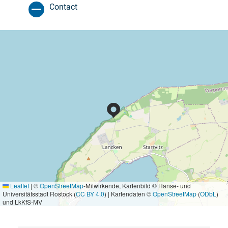
Contact
Leaflet
|
©
OpenStreetMap
-Mitwirkende, Kartenbild © Hanse- und
Universitätsstadt Rostock (
CC BY 4.0
) | Kartendaten ©
OpenStreetMap
(
ODbL
)
und LkKfS-MV