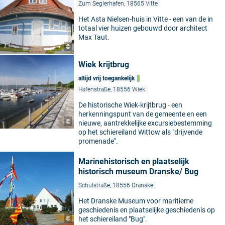
Zum Seglerhafen, 18565 Vitte
Het Asta Nielsen-huis in Vitte - een van de in
totaal vier huizen gebouwd door architect
Max Taut.
©
Wiek krijtbrug
altijd vrij toegankelijk
Hafenstraße, 18556 Wiek
De historische Wiek-krijtbrug - een
herkenningspunt van de gemeente en een
©
nieuwe, aantrekkelijke excursiebestemming
op het schiereiland Wittow als "drijvende
promenade".
Marinehistorisch en plaatselijk
historisch museum Dranske/ Bug
Schulstraße, 18556 Dranske
Het Dranske Museum voor maritieme
geschiedenis en plaatselijke geschiedenis op
©
het schiereiland "Bug".