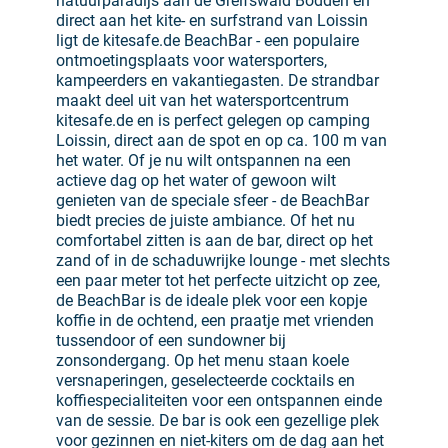
natuurparadijs aan de Greifswald Bodden en
direct aan het kite- en surfstrand van Loissin
ligt de kitesafe.de BeachBar - een populaire
ontmoetingsplaats voor watersporters,
kampeerders en vakantiegasten. De strandbar
maakt deel uit van het watersportcentrum
kitesafe.de en is perfect gelegen op camping
Loissin, direct aan de spot en op ca. 100 m van
het water. Of je nu wilt ontspannen na een
actieve dag op het water of gewoon wilt
genieten van de speciale sfeer - de BeachBar
biedt precies de juiste ambiance. Of het nu
comfortabel zitten is aan de bar, direct op het
zand of in de schaduwrijke lounge - met slechts
een paar meter tot het perfecte uitzicht op zee,
de BeachBar is de ideale plek voor een kopje
koffie in de ochtend, een praatje met vrienden
tussendoor of een sundowner bij
zonsondergang. Op het menu staan koele
versnaperingen, geselecteerde cocktails en
koffiespecialiteiten voor een ontspannen einde
van de sessie. De bar is ook een gezellige plek
voor gezinnen en niet-kiters om de dag aan het