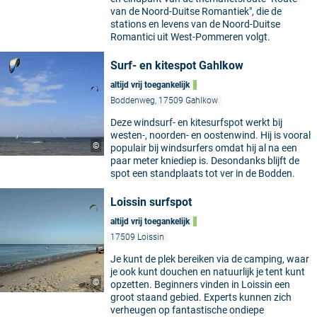
van de Noord-Duitse Romantiek", die de
stations en levens van de Noord-Duitse
Romantici uit West-Pommeren volgt.
Surf- en kitespot Gahlkow
altijd vrij toegankelijk
Boddenweg, 17509 Gahlkow
Deze windsurf- en kitesurfspot werkt bij
westen-, noorden- en oostenwind. Hij is vooral
©
populair bij windsurfers omdat hij al na een
paar meter kniediep is. Desondanks blijft de
spot een standplaats tot ver in de Bodden.
Loissin surfspot
altijd vrij toegankelijk
17509 Loissin
Je kunt de plek bereiken via de camping, waar
je ook kunt douchen en natuurlijk je tent kunt
©
opzetten. Beginners vinden in Loissin een
groot staand gebied. Experts kunnen zich
verheugen op fantastische ondiepe