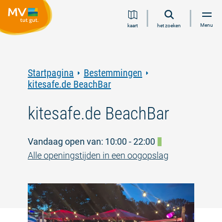
Ga
Ga
Ga
Ga
Menu
kaart
het zoeken
naar
naar
naar
naar
inhoud
navigatie
zoeken
voettekst
in
volledige
tekst
Startpagina
Bestemmingen
kitesafe.de BeachBar
kitesafe.de BeachBar
Vandaag open van: 10:00 - 22:00
Alle openingstijden in een oogopslag