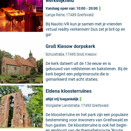
werkelijkheid
Vandaag open van: 10:00 - 20:00
Lange Reihe, 17489 Greifswald
Bij Nautic-VR kun je samen met je vrienden
©
virtual reality verkennen! Dus zet je bril op en
ga!
Groß Kiesow dorpskerk
Schulstraße, 17495 Groß Kiesow
De kerk dateert uit de 13e eeuw en is
gebouwd van veldstenen en bakstenen. Bij de
kerk begint een pelgrimsroute die is
gemarkeerd met acht staties.
Eldena kloosterruïnes
altijd vrij toegankelijk
Wolgaster Landstraße, 17493 Greifswald
De kloosterruïne en het park zijn een populaire
bestemming voor inwoners van Greifswald en
©
hun gasten. De kloosterruïne is ook het begin-
en eindpunt van de themafietsroute "Route