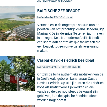
en Greifswalder Bodden.
BALTISCHE ZEE RESORT
Hafenstraße, 17440 Kröslin
Verscholen in de ongerepte natuur, aan de
poorten van het prachtige eiland Usedom, ligt
Marina Kröslin, de enige 5-sterren jachthaven
in de regio. De ultramoderne faciliteit biedt
©
een schat aan aantrekkelijke faciliteiten die
een bezoek tot een onvergetelijke ervaring
maken.
Caspar-David-Friedrich beeldpad
Rathaus/Markt, 17489 Greifswald
Ontdek de bijna authentieke motieven van de
in Greifswald geboren kunstenaar Caspar
David Friedrich. Op uitkijkpunten die Friedrich
koos als motief voor zijn werken en die
©
vandaag de dag nog steeds bewaard zijn
gebleven, kan de typische Friedrich-sfeer
worden nagebootst.