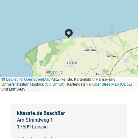
Leaflet
|
©
OpenStreetMap
-Mitwirkende, Kartenbild © Hanse- und
Universitätsstadt Rostock (
CC BY 4.0
) | Kartendaten ©
OpenStreetMap
(
ODbL
)
und LkKfS-MV
kitesafe.de BeachBar
Am Strandweg 1
17509 Loissin