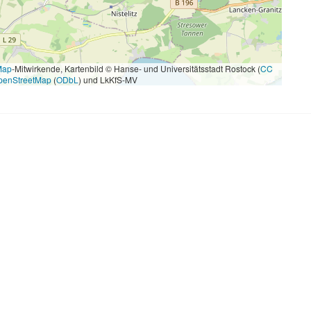
Map
-Mitwirkende, Kartenbild © Hanse- und Universitätsstadt Rostock (
CC
penStreetMap
(
ODbL
) und LkKfS-MV