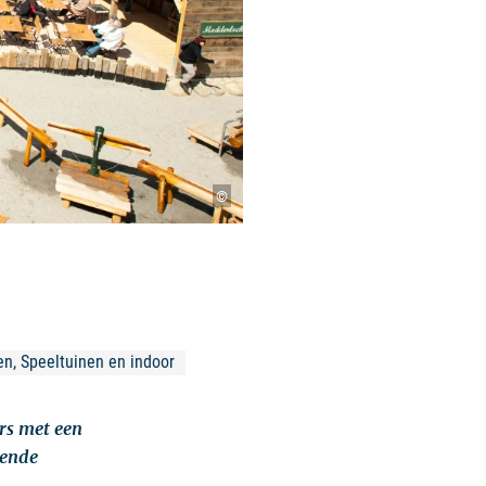
©
en, Speeltuinen en indoor 
rs met een
nende