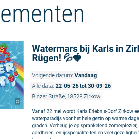
nementen
Watermars bij Karls in Zi
Rügen! 💦🍓
Volgende datum:
Vandaag
Alle data:
22-05-26 tot 30-09-26
Binzer Straße, 18528 Zirkow
©
Vanaf 22 mei wordt Karls Erlebnis-Dorf Zirkow ee
waterparadijs voor het hele gezin op warme dag
graden. Verheug je op sprankelend zomerplezier, h
aardbeien- en ijsspecialiteiten en veel gezellighei