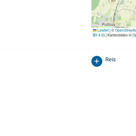
Leaflet
|
©
OpenStreet
BY 4.0
) | Kartendaten ©
O
Reis