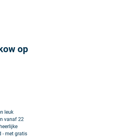
Meer lezen: "Watermars bij Karls in Zirkow
rkow op
n leuk
en vanaf 22
eerlijke
d - met gratis