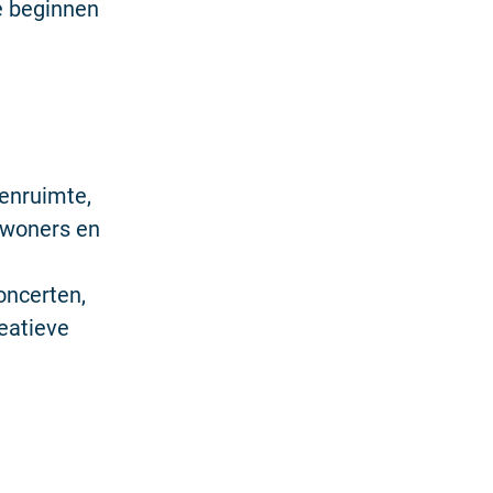
e beginnen
enruimte,
inwoners en
oncerten,
eatieve