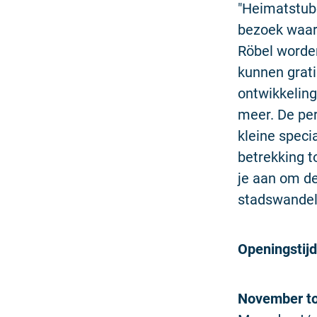
"Heimatstub
bezoek waard
Röbel worden
kunnen grat
ontwikkeling
meer. De pe
kleine speci
betrekking 
je aan om de
stadswandeli
Openingstijd
November to