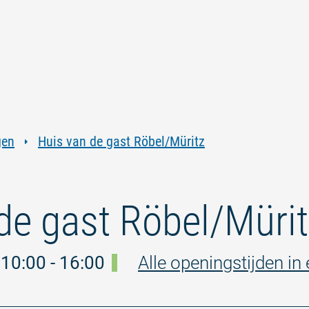
Ga
Ga
Ga
Ga
naar
naar
naar
naar
inhoud
navigatie
zoeken
voettekst
in
volledige
tekst
gen
Huis van de gast Röbel/Müritz
de gast Röbel/Müri
10:00 - 16:00
Alle openingstijden i