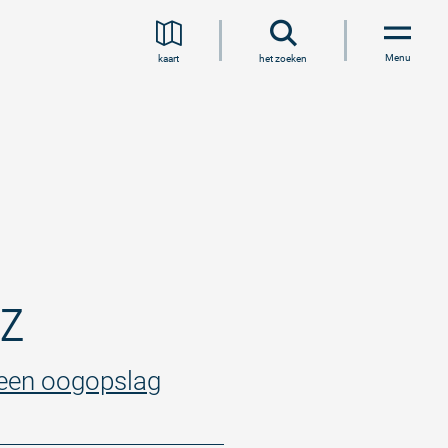
Menu
kaart
het zoeken
tz
n een oogopslag