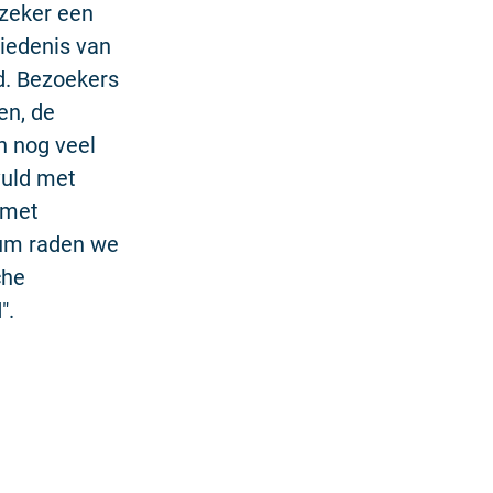
 zeker een
hiedenis van
d. Bezoekers
en, de
n nog veel
vuld met
 met
eum raden we
che
".