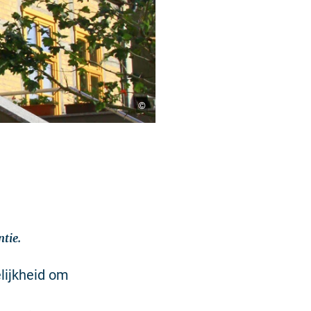
©
ntie.
elijkheid om