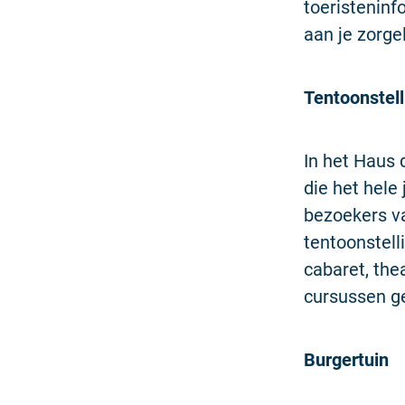
toeristeninf
aan je zorge
Tentoonstel
In het Haus 
die het hele
bezoekers va
tentoonstell
cabaret, the
cursussen g
Burgertuin