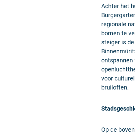
Achter het h
Bürgergarten
regionale na
bomen te ver
steiger is d
Binnenmüritz
ontspannen v
openluchtthe
voor culture
bruiloften.
Stadsgesch
Op de bovens