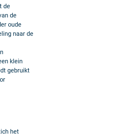
t de
van de
der oude
ling naar de
en
een klein
dt gebruikt
or
ich het