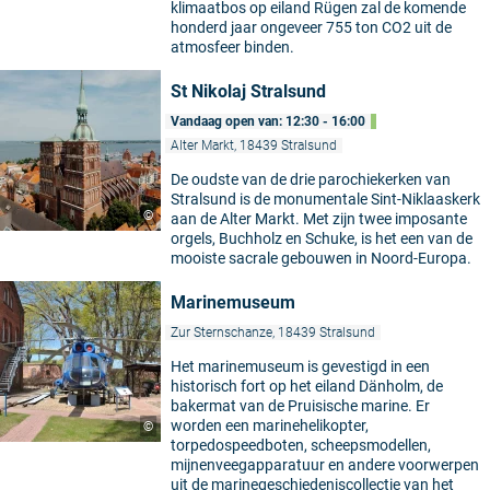
klimaatbos op eiland Rügen zal de komende
honderd jaar ongeveer 755 ton CO2 uit de
atmosfeer binden.
St Nikolaj Stralsund
Vandaag open van: 12:30 - 16:00
Alter Markt, 18439 Stralsund
De oudste van de drie parochiekerken van
Stralsund is de monumentale Sint-Niklaaskerk
©
aan de Alter Markt. Met zijn twee imposante
orgels, Buchholz en Schuke, is het een van de
mooiste sacrale gebouwen in Noord-Europa.
Marinemuseum
Zur Sternschanze, 18439 Stralsund
Het marinemuseum is gevestigd in een
historisch fort op het eiland Dänholm, de
bakermat van de Pruisische marine. Er
worden een marinehelikopter,
©
torpedospeedboten, scheepsmodellen,
mijnenveegapparatuur en andere voorwerpen
uit de marinegeschiedeniscollectie van het