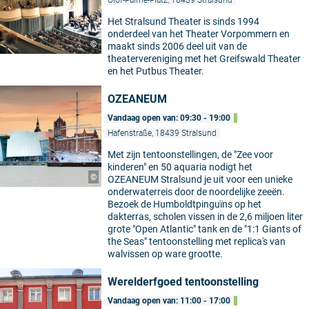
Olof-Palme-Platz, 18439 Stralsund
Het Stralsund Theater is sinds 1994
onderdeel van het Theater Vorpommern en
©
maakt sinds 2006 deel uit van de
theatervereniging met het Greifswald Theater
en het Putbus Theater.
OZEANEUM
Vandaag open van: 09:30 - 19:00
Hafenstraße, 18439 Stralsund
Met zijn tentoonstellingen, de "Zee voor
kinderen" en 50 aquaria nodigt het
©
OZEANEUM Stralsund je uit voor een unieke
onderwaterreis door de noordelijke zeeën.
Bezoek de Humboldtpinguïns op het
dakterras, scholen vissen in de 2,6 miljoen liter
grote "Open Atlantic" tank en de "1:1 Giants of
the Seas" tentoonstelling met replica's van
walvissen op ware grootte.
Werelderfgoed tentoonstelling
Vandaag open van: 11:00 - 17:00