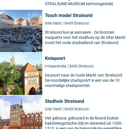
STRALSUND MUSEUM tentoongesteld.
Touch model Stralsund
Alter Markt, 18439 Stralsund
Stralsund kun je aanraken - De bronzen
maquette voor het stadhuis op de Alter Markt
toont het oude stadseiland van Stralsund.
©
Kniepoort
Knieperstraße, 18439 Stralsund
De poort naar de Oude Markt van Stralsund.
De noordelijke stadspoort is een van de 10
voormalige stadspoorten.
©
Stadhuis Stralsund
Alter Markt, 18439 Stralsund
Het gebouw, gebouwd in de Noord-Duitse
baksteengotische stijl en daterend uit 1300-
1310, is een van de belangrijkste wereldlijke