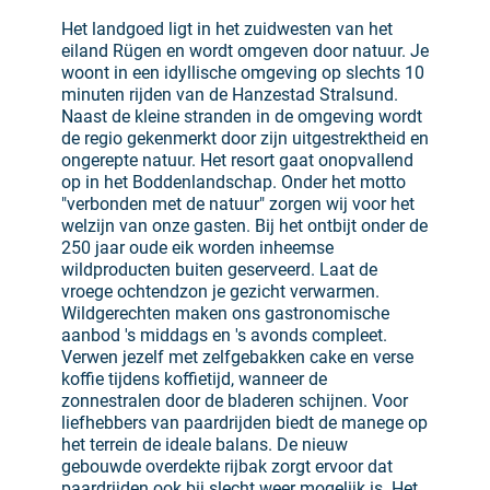
Het landgoed ligt in het zuidwesten van het
eiland Rügen en wordt omgeven door natuur. Je
woont in een idyllische omgeving op slechts 10
minuten rijden van de Hanzestad Stralsund.
Naast de kleine stranden in de omgeving wordt
de regio gekenmerkt door zijn uitgestrektheid en
ongerepte natuur. Het resort gaat onopvallend
op in het Boddenlandschap. Onder het motto
"verbonden met de natuur" zorgen wij voor het
welzijn van onze gasten. Bij het ontbijt onder de
250 jaar oude eik worden inheemse
wildproducten buiten geserveerd. Laat de
vroege ochtendzon je gezicht verwarmen.
Wildgerechten maken ons gastronomische
aanbod 's middags en 's avonds compleet.
Verwen jezelf met zelfgebakken cake en verse
koffie tijdens koffietijd, wanneer de
zonnestralen door de bladeren schijnen. Voor
liefhebbers van paardrijden biedt de manege op
het terrein de ideale balans. De nieuw
gebouwde overdekte rijbak zorgt ervoor dat
paardrijden ook bij slecht weer mogelijk is. Het