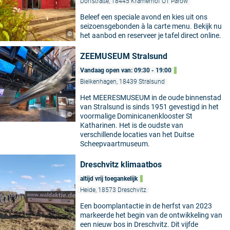
Dorfstraße, 18445 Kramerhof OT Parow
Beleef een speciale avond en kies uit ons
seizoensgebonden à la carte menu. Bekijk nu
©
het aanbod en reserveer je tafel direct online.
ZEEMUSEUM Stralsund
Vandaag open van: 09:30 - 19:00
Bielkenhagen, 18439 Stralsund
Het MEERESMUSEUM in de oude binnenstad
van Stralsund is sinds 1951 gevestigd in het
©
voormalige Dominicanenklooster St
Katharinen. Het is de oudste van
verschillende locaties van het Duitse
Scheepvaartmuseum.
Dreschvitz klimaatbos
altijd vrij toegankelijk
Heide, 18573 Dreschvitz
Een boomplantactie in de herfst van 2023
markeerde het begin van de ontwikkeling van
een nieuw bos in Dreschvitz. Dit vijfde