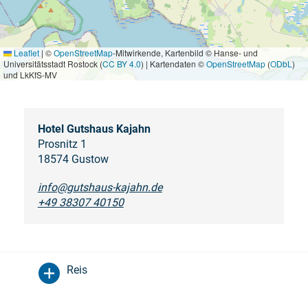
Leaflet
|
©
OpenStreetMap
-Mitwirkende, Kartenbild © Hanse- und
Universitätsstadt Rostock (
CC BY 4.0
) | Kartendaten ©
OpenStreetMap
(
ODbL
)
und LkKfS-MV
Hotel Gutshaus Kajahn
Prosnitz 1
18574 Gustow
info@gutshaus-kajahn.de
+49 38307 40150
Reis