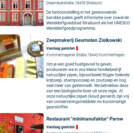
Ossenreyerstraße, 18439 Stralsund
De tentoonstelling in het gerenoveerde
barokke paleis geeft informatie over zowel de
©
Werelderfgoedstad Stralsund als het UNESCO
Werelderfgoedprogramma.
Zeepmakerij Geurnoten Ziolkowski
Vandaag gesloten
Krummenhagener Straße, 18442 Krummenhagen
Om je een goed huidgevoel te geven,
produceren we in ons kleine familiebedrijf
©
natuurlijke zepen, bijvoorbeeld Rügen helende
krijtzeep, shampoozeep en zoutzeep en nog
veel meer van geitenmelk. We betrekken deze
van een biologische boer uit onze regio. Al
onze natuurlijke zepen (koud geroerd) zijn vrij
van conserveringsmiddelen en kunstmatige
geurstoffen.
Restaurant "minimanufaktur" Parow
Vandaag gesloten