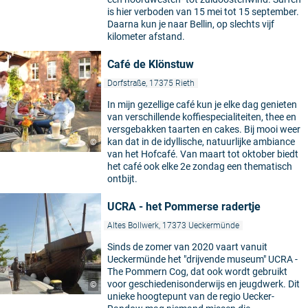
is hier verboden van 15 mei tot 15 september.
Daarna kun je naar Bellin, op slechts vijf
kilometer afstand.
Café de Klönstuw
Dorfstraße, 17375 Rieth
In mijn gezellige café kun je elke dag genieten
van verschillende koffiespecialiteiten, thee en
versgebakken taarten en cakes. Bij mooi weer
kan dat in de idyllische, natuurlijke ambiance
©
van het Hofcafé. Van maart tot oktober biedt
het café ook elke 2e zondag een thematisch
ontbijt.
UCRA - het Pommerse radertje
Altes Bollwerk, 17373 Ueckermünde
Sinds de zomer van 2020 vaart vanuit
Ueckermünde het "drijvende museum" UCRA -
The Pommern Cog, dat ook wordt gebruikt
voor geschiedenisonderwijs en jeugdwerk. Dit
©
unieke hoogtepunt van de regio Uecker-