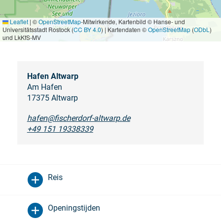
Leaflet
|
©
OpenStreetMap
-Mitwirkende, Kartenbild © Hanse- und
Universitätsstadt Rostock (
CC BY 4.0
) | Kartendaten ©
OpenStreetMap
(
ODbL
)
und LkKfS-MV
Hafen Altwarp
Am Hafen
17375 Altwarp
hafen@fischerdorf-altwarp.de
+49 151 19338339
Reis
Openingstijden