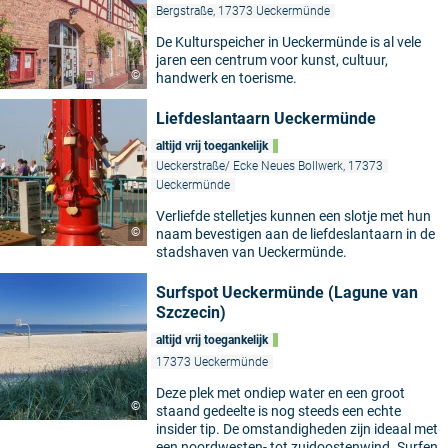
Bergstraße, 17373 Ueckermünde
De Kulturspeicher in Ueckermünde is al vele
jaren een centrum voor kunst, cultuur,
©
handwerk en toerisme.
Liefdeslantaarn Ueckermünde
altijd vrij toegankelijk
Ueckerstraße/ Ecke Neues Bollwerk, 17373
Ueckermünde
Verliefde stelletjes kunnen een slotje met hun
©
naam bevestigen aan de liefdeslantaarn in de
stadshaven van Ueckermünde.
Surfspot Ueckermünde (Lagune van
Szczecin)
altijd vrij toegankelijk
17373 Ueckermünde
Deze plek met ondiep water en een groot
©
staand gedeelte is nog steeds een echte
insider tip. De omstandigheden zijn ideaal met
een noordwesten- tot zuidoostenwind. Surfen