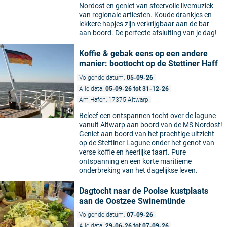
Nordost en geniet van sfeervolle livemuziek
van regionale artiesten. Koude drankjes en
lekkere hapjes zijn verkrijgbaar aan de bar
aan boord. De perfecte afsluiting van je dag!
Koffie & gebak eens op een andere
manier: boottocht op de Stettiner Haff
Volgende datum:
05-09-26
Alle data:
05-09-26 tot 31-12-26
Am Hafen, 17375 Altwarp
©
Beleef een ontspannen tocht over de lagune
vanuit Altwarp aan boord van de MS Nordost!
Geniet aan boord van het prachtige uitzicht
op de Stettiner Lagune onder het genot van
verse koffie en heerlijke taart. Pure
ontspanning en een korte maritieme
onderbreking van het dagelijkse leven.
Dagtocht naar de Poolse kustplaats
aan de Oostzee Swinemünde
Volgende datum:
07-09-26
Alle data:
29-06-26 tot 07-09-26