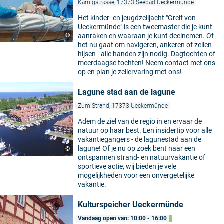
Kamigstrasse, 17373 Seebad Ueckermünde
Het kinder- en jeugdzeiljacht "Greif von
Ueckermünde" is een tweemaster die je kunt
©
aanraken en waaraan je kunt deelnemen. Of
het nu gaat om navigeren, ankeren of zeilen
hijsen - alle handen zijn nodig. Dagtochten of
meerdaagse tochten! Neem contact met ons
op en plan je zeilervaring met ons!
Lagune stad aan de lagune
Zum Strand, 17373 Ueckermünde
Adem de ziel van de regio in en ervaar de
natuur op haar best. Een insidertip voor alle
vakantiegangers - de lagunestad aan de
lagune! Of je nu op zoek bent naar een
©
ontspannen strand- en natuurvakantie of
sportieve actie, wij bieden je vele
mogelijkheden voor een onvergetelijke
vakantie.
Kulturspeicher Ueckermünde
Vandaag open van: 10:00 - 16:00