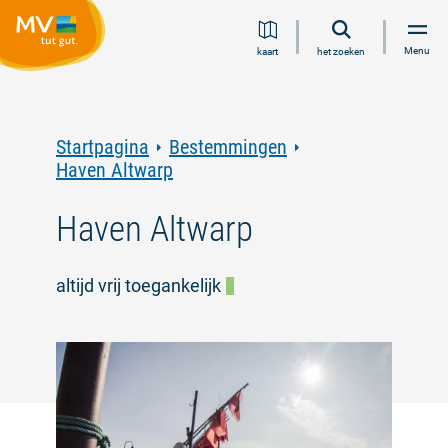
Ga
Ga
Ga
Ga
Menu
kaart
het zoeken
naar
naar
naar
naar
inhoud
navigatie
zoeken
voettekst
in
volledige
tekst
Startpagina
Bestemmingen
Haven Altwarp
Haven Altwarp
altijd vrij toegankelijk