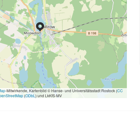
Map
-Mitwirkende, Kartenbild © Hanse- und Universitätsstadt Rostock (
CC
penStreetMap
(
ODbL
) und LkKfS-MV