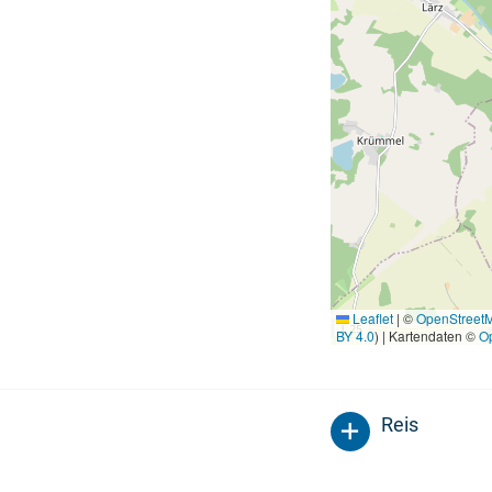
Leaflet
|
©
OpenStreet
BY 4.0
) | Kartendaten ©
O
Reis