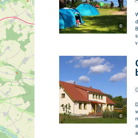
W
d
©
B
s
v
G
D
w
©
m
a
a