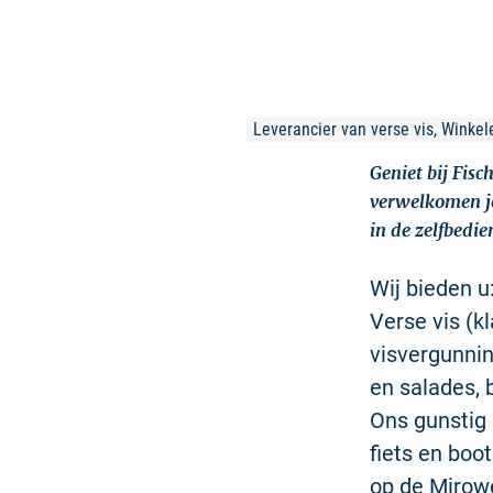
Leverancier van verse vis, Winkele
Geniet bij Fisc
verwelkomen je
in de zelfbedi
Wij bieden u
Verse vis (k
visvergunnin
en salades, b
Ons gunstig 
fiets en boo
op de Mirow