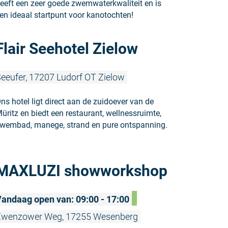
eeft een zeer goede zwemwaterkwaliteit en is
en ideaal startpunt voor kanotochten!
Meer lezen:
Flair Seehotel Zielow
eeufer, 17207 Ludorf OT Zielow
ns hotel ligt direct aan de zuidoever van de
üritz en biedt een restaurant, wellnessruimte,
wembad, manege, strand en pure ontspanning.
Meer lezen
MAXLUZI showworkshop
andaag open van: 09:00 - 17:00
Zwenzower Weg, 17255 Wesenberg