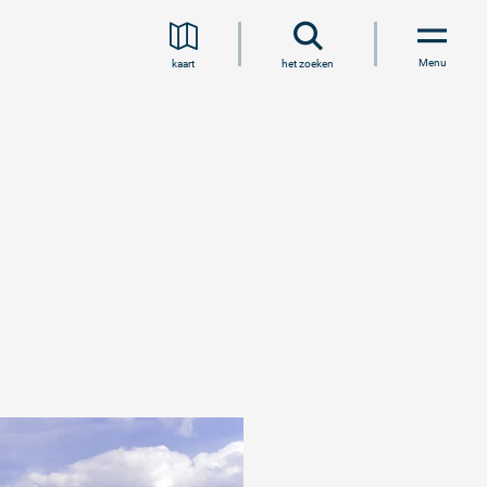
Menu
kaart
het zoeken