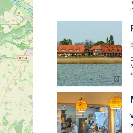
h
e
S
O
M
z
©
V