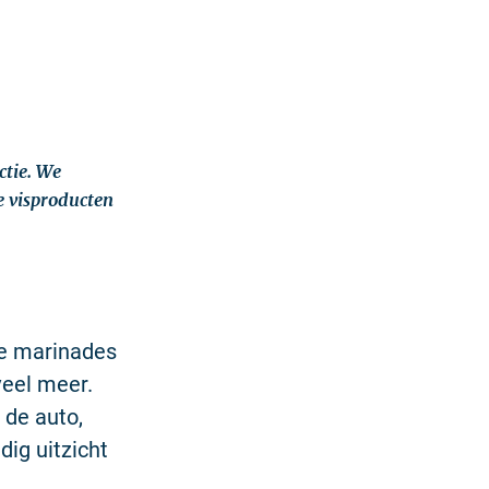
ctie. We
e visproducten
te marinades
 veel meer.
 de auto,
dig uitzicht