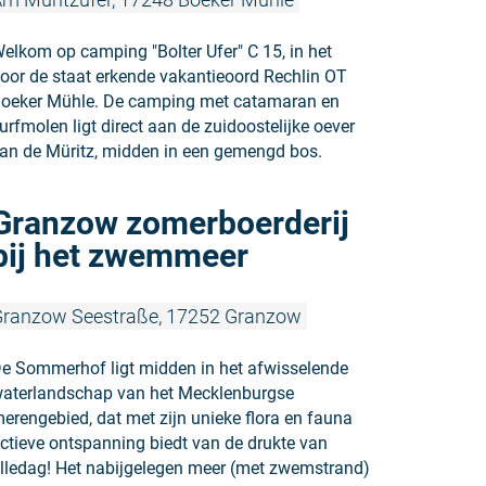
elkom op camping "Bolter Ufer" C 15, in het
oor de staat erkende vakantieoord Rechlin OT
oeker Mühle. De camping met catamaran en
urfmolen ligt direct aan de zuidoostelijke oever
an de Müritz, midden in een gemengd bos.
Meer lezen
Granzow zomerboerderij
bij het zwemmeer
ranzow Seestraße, 17252 Granzow
e Sommerhof ligt midden in het afwisselende
aterlandschap van het Mecklenburgse
erengebied, dat met zijn unieke flora en fauna
ctieve ontspanning biedt van de drukte van
lledag! Het nabijgelegen meer (met zwemstrand)