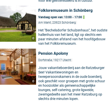
voor wie geïnteresseerd is in cultuur.
Folkloremuseum in Schönberg
Vandaag open van: 13:00 - 17:00
Am Markt, 23923 Schönberg
Het "Bechelsdorfer Schulzenhaus", het oudste
hallenhuis van het land, ligt op slechts een
©
paar minuten afstand van het hoofdgebouw
van het Folkloremuseum.
Pension Apolony
Dorfstraße, 19217 Utecht
Jouw vakantieboerderij aan de Ratzeburger
See! Vakantiewoningen en
tweepersoonskamers in de oude boerderij,
ook geschikt voor groepen met grote schuur
©
en hooizolder als gemeenschappelijke
lounges, self-catering, grote ligweide,
zwemgedeelte aan het meer Ratzeburg op
slechts drie minuten lopen.