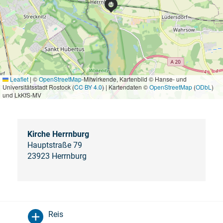
Leaflet
|
©
OpenStreetMap
-Mitwirkende, Kartenbild © Hanse- und
Universitätsstadt Rostock (
CC BY 4.0
) | Kartendaten ©
OpenStreetMap
(
ODbL
)
und LkKfS-MV
Kirche Herrnburg
Hauptstraße 79
23923 Herrnburg
Reis