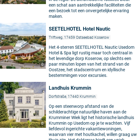
een schat aan aantrekkelijke faciliteiten die
een bezoek tot een onvergetelijke ervaring
maken.
SEETELHOTEL Hotel Nautic
Triftweg, 17459 Ostseebad Koserow
Het 4-sterren SEETELHOTEL Nautic Usedom
Hotel & Spa ligt rustig maar toch centraal in
het levendige dorp Koserow, op slechts een
paar minuten lopen van het strand van de
©
Oostzee, het stadscentrum en idyllische
bestemmingen voor excursies.
Landhuis Krummin
Dorfstraße, 17440 Krummin
Op een steenworp afstand van de
schilderachtige natuurlijke haven aan de
Krumminer Wiek ligt het historische landhuis
Krummin op Usedom op je te wachten. Vijf
©
liefdevol ingerichte vakantiewoningen,
waarvan vier met houtkachel, willen graag uw