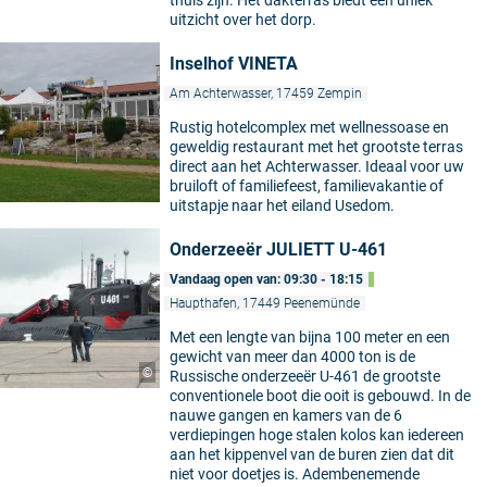
thuis zijn. Het dakterras biedt een uniek
uitzicht over het dorp.
Inselhof VINETA
Am Achterwasser, 17459 Zempin
Rustig hotelcomplex met wellnessoase en
geweldig restaurant met het grootste terras
direct aan het Achterwasser. Ideaal voor uw
bruiloft of familiefeest, familievakantie of
uitstapje naar het eiland Usedom.
Onderzeeër JULIETT U-461
Vandaag open van: 09:30 - 18:15
Haupthafen, 17449 Peenemünde
Met een lengte van bijna 100 meter en een
gewicht van meer dan 4000 ton is de
©
Russische onderzeeër U-461 de grootste
conventionele boot die ooit is gebouwd. In de
nauwe gangen en kamers van de 6
verdiepingen hoge stalen kolos kan iedereen
aan het kippenvel van de buren zien dat dit
niet voor doetjes is. Adembenemende