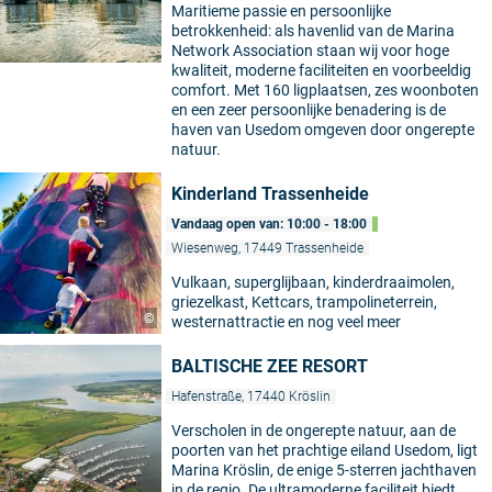
Maritieme passie en persoonlijke
betrokkenheid: als havenlid van de Marina
Network Association staan wij voor hoge
kwaliteit, moderne faciliteiten en voorbeeldig
comfort. Met 160 ligplaatsen, zes woonboten
en een zeer persoonlijke benadering is de
haven van Usedom omgeven door ongerepte
natuur.
Kinderland Trassenheide
Vandaag open van: 10:00 - 18:00
Wiesenweg, 17449 Trassenheide
Vulkaan, superglijbaan, kinderdraaimolen,
griezelkast, Kettcars, trampolineterrein,
©
westernattractie en nog veel meer
BALTISCHE ZEE RESORT
Hafenstraße, 17440 Kröslin
Verscholen in de ongerepte natuur, aan de
poorten van het prachtige eiland Usedom, ligt
Marina Kröslin, de enige 5-sterren jachthaven
in de regio. De ultramoderne faciliteit biedt