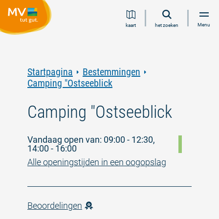
Ga
Ga
Ga
Ga
Menu
kaart
het zoeken
naar
naar
naar
naar
inhoud
navigatie
zoeken
voettekst
in
volledige
tekst
Startpagina
Bestemmingen
Camping "Ostseeblick
Camping "Ostseeblick
Vandaag open van: 09:00 - 12:30,
14:00 - 16:00
Alle openingstijden in een oogopslag
Beoordelingen