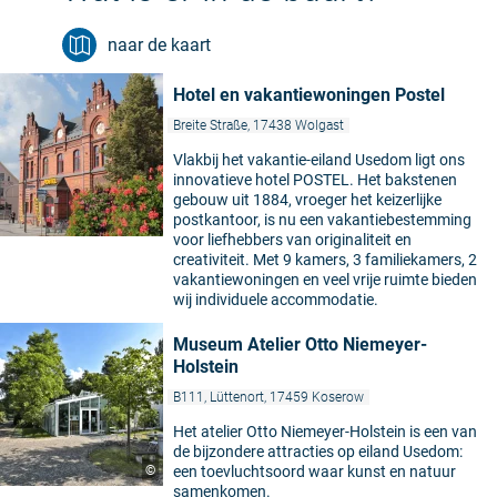
naar de kaart
Hotel en vakantiewoningen Postel
Breite Straße, 17438 Wolgast
Vlakbij het vakantie-eiland Usedom ligt ons
innovatieve hotel POSTEL. Het bakstenen
gebouw uit 1884, vroeger het keizerlijke
postkantoor, is nu een vakantiebestemming
voor liefhebbers van originaliteit en
creativiteit. Met 9 kamers, 3 familiekamers, 2
vakantiewoningen en veel vrije ruimte bieden
wij individuele accommodatie.
Museum Atelier Otto Niemeyer-
Holstein
B111, Lüttenort, 17459 Koserow
Het atelier Otto Niemeyer-Holstein is een van
de bijzondere attracties op eiland Usedom:
©
een toevluchtsoord waar kunst en natuur
samenkomen.