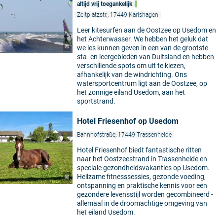
altijd vrij toegankelijk
Zeltplatzstr., 17449 Karlshagen
Leer kitesurfen aan de Oostzee op Usedom en
het Achterwasser. We hebben het geluk dat
©
we les kunnen geven in een van de grootste
sta- en leergebieden van Duitsland en hebben
verschillende spots om uit te kiezen,
afhankelijk van de windrichting. Ons
watersportcentrum ligt aan de Oostzee, op
het zonnige eiland Usedom, aan het
sportstrand.
Hotel Friesenhof op Usedom
Bahnhofstraße, 17449 Trassenheide
Hotel Friesenhof biedt fantastische ritten
naar het Oostzeestrand in Trassenheide en
speciale gezondheidsvakanties op Usedom.
Heilzame fitnesssessies, gezonde voeding,
©
ontspanning en praktische kennis voor een
gezondere levensstijl worden gecombineerd -
allemaal in de droomachtige omgeving van
het eiland Usedom.