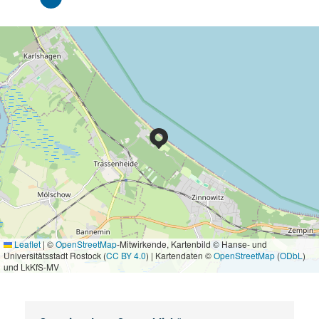
Leaflet
|
©
OpenStreetMap
-Mitwirkende, Kartenbild © Hanse- und
Universitätsstadt Rostock (
CC BY 4.0
) | Kartendaten ©
OpenStreetMap
(
ODbL
)
und LkKfS-MV