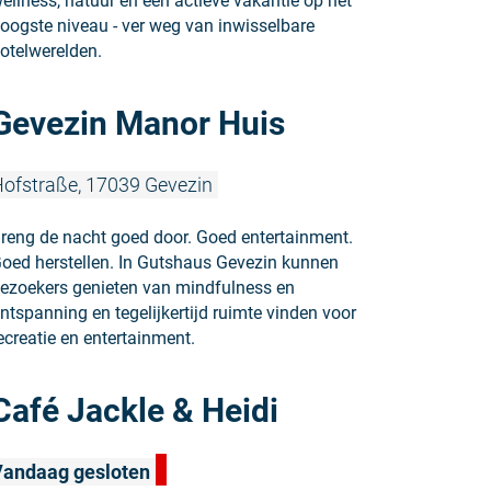
ellness, natuur en een actieve vakantie op het
oogste niveau - ver weg van inwisselbare
otelwerelden.
Meer lezen
Gevezin Manor Huis
ofstraße, 17039 Gevezin
reng de nacht goed door. Goed entertainment.
oed herstellen. In Gutshaus Gevezin kunnen
ezoekers genieten van mindfulness en
ntspanning en tegelijkertijd ruimte vinden voor
ecreatie en entertainment.
Meer lezen:
Café Jackle & Heidi
Vandaag gesloten