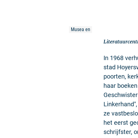
Musea en
Literatuurcen
In 1968 verh
stad Hoyers
poorten, ke
haar boeken 
Geschwister"
Linkerhand",
ze vastbeslo
het eerst ge
schrijfster,