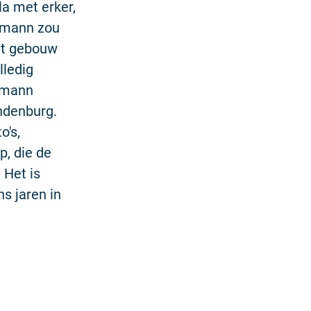
a met erker,
eimann zou
et gebouw
lledig
eimann
andenburg.
o's,
p, die de
 Het is
ns jaren in