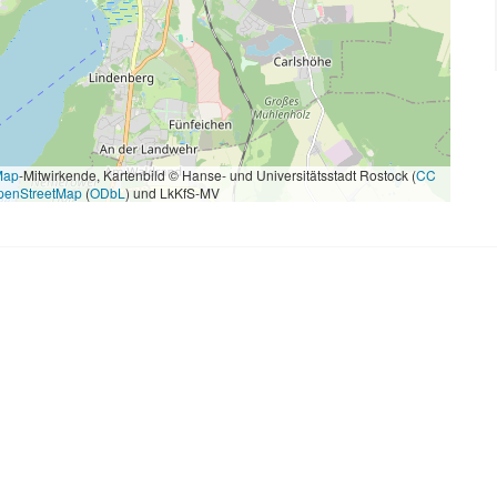
Map
-Mitwirkende, Kartenbild © Hanse- und Universitätsstadt Rostock (
CC
penStreetMap
(
ODbL
) und LkKfS-MV