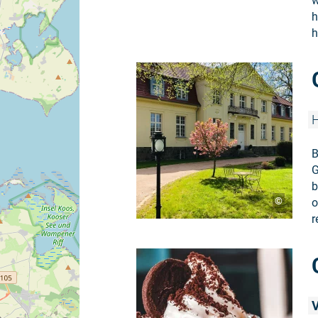
w
h
h
H
B
G
b
©
o
r