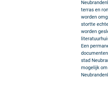
Neubrandenbu
terras en ro
worden omge
stortte echt
worden geslo
literatuurhu
Een permanen
documenten, 
stad Neubran
mogelijk om 
Neubrandenb