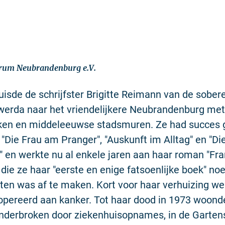
trum Neubrandenburg e.V.
uisde de schrijfster Brigitte Reimann van de sober
werda naar het vriendelijkere Neubrandenburg met
rken en middeleeuwse stadsmuren. Ze had succes
"Die Frau am Pranger", "Auskunft im Alltag" en "Di
 en werkte nu al enkele jaren aan haar roman "Fra
 die ze haar "eerste en enige fatsoenlijke boek" n
ten was af te maken. Kort voor haar verhuizing we
opereerd aan kanker. Tot haar dood in 1973 woond
 onderbroken door ziekenhuisopnames, in de Garten