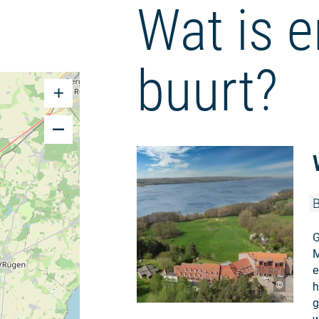
Wat is e
buurt?
G
M
e
©
h
g