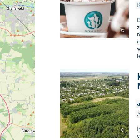
B
E
z
©
n
i
w
l
a
I
©
v