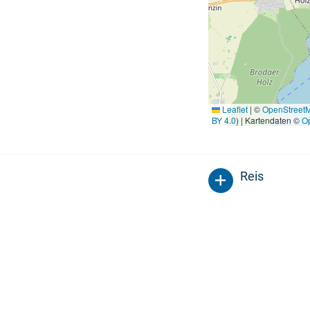
Leaflet
|
©
OpenStreet
BY 4.0
) | Kartendaten ©
O
Reis