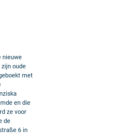
e nieuwe
 zijn oude
 geboekt met
e
nziska
oemde en die
rd ze voor
e de
straße 6 in