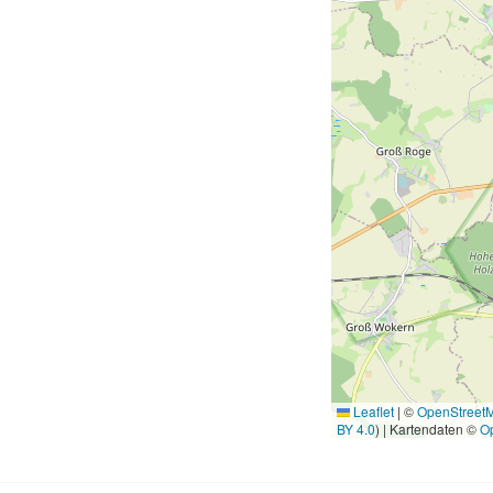
Leaflet
|
©
OpenStreet
BY 4.0
) | Kartendaten ©
O