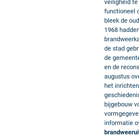
veiligheid t
functioneel 
bleek de ou
1968 hadden
brandweerka
de stad gebr
de gemeente
en de recons
augustus ov
het inrichte
geschiedenis
bijgebouw vo
vormgegeve
informatie 
brandweerui