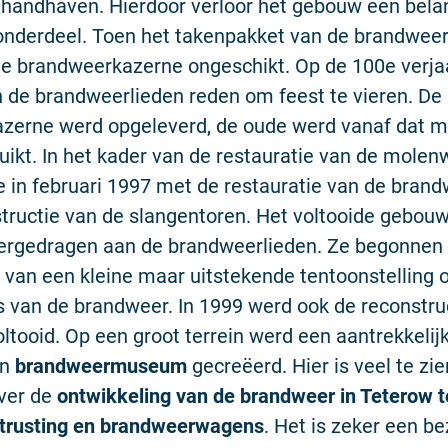
e handhaven. Hierdoor verloor het gebouw een belan
onderdeel. Toen het takenpakket van de brandweer
de brandweerkazerne ongeschikt. Op de 100e verja
 de brandweerlieden reden om feest te vieren. De
zerne werd opgeleverd, de oude werd vanaf dat 
uikt. In het kader van de restauratie van de molen
 in februari 1997 met de restauratie van de bran
tructie van de slangentoren. Het voltooide gebou
ergedragen aan de brandweerlieden. Ze begonne
n van een kleine maar uitstekende tentoonstelling 
 van de brandweer. In 1999 werd ook de reconstru
ltooid. Op een groot terrein werd een aantrekkelij
n
brandweermuseum
gecreëerd. Hier is veel te zi
over de
ontwikkeling van de brandweer in Teterow t
trusting en brandweerwagens
. Het is zeker een b