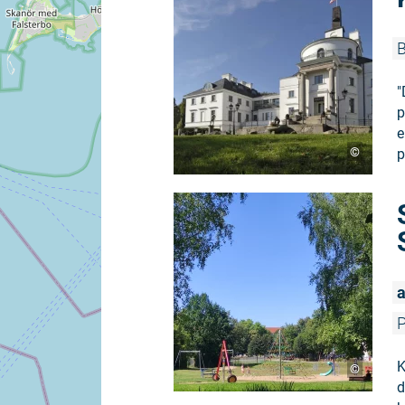
B
"
p
e
©
p
a
P
K
©
d