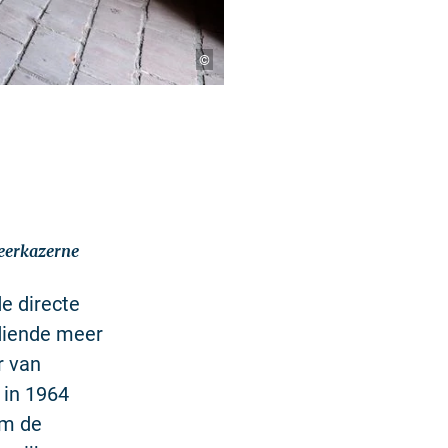
©
eerkazerne
de directe
diende meer
r van
 in 1964
om de