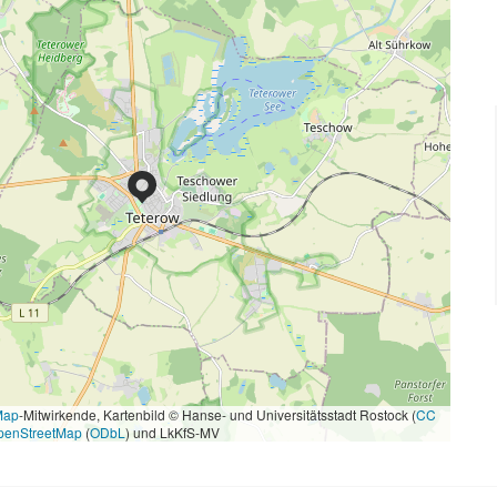
Map
-Mitwirkende, Kartenbild © Hanse- und Universitätsstadt Rostock (
CC
penStreetMap
(
ODbL
) und LkKfS-MV