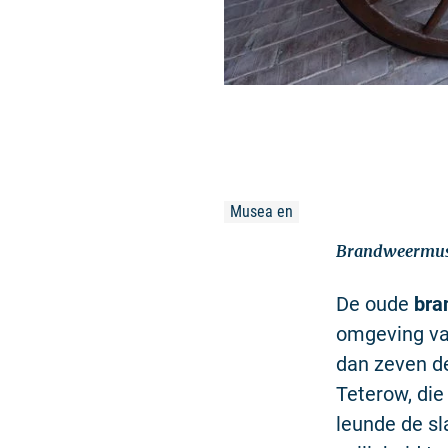
Musea en
Brandweermuse
De oude
bra
omgeving va
dan zeven de
Teterow, die
leunde de sl