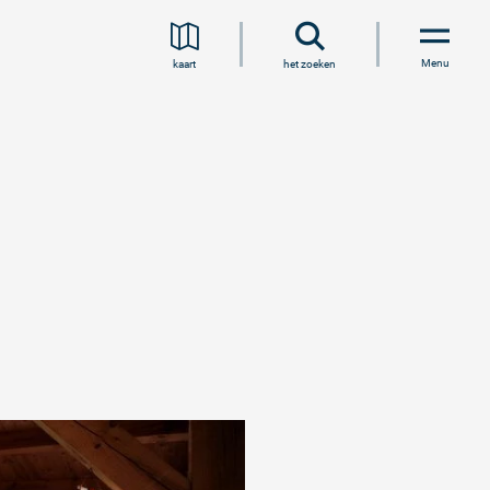
Menu
kaart
het zoeken