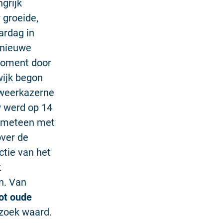
grijk
 groeide,
ardag in
 nieuwe
moment door
wijk begon
dweerkazerne
w werd op 14
n meteen met
over de
ctie van het
k
en. Van
ot oude
ezoek waard.