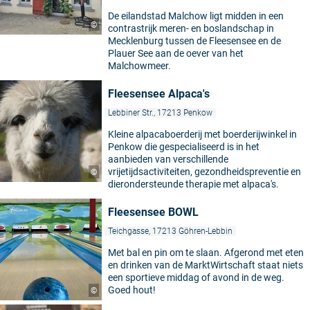
De eilandstad Malchow ligt midden in een
©
contrastrijk meren- en boslandschap in
Mecklenburg tussen de Fleesensee en de
Plauer See aan de oever van het
Malchowmeer.
Fleesensee Alpaca's
Lebbiner Str., 17213 Penkow
Kleine alpacaboerderij met boerderijwinkel in
Penkow die gespecialiseerd is in het
aanbieden van verschillende
vrijetijdsactiviteiten, gezondheidspreventie en
©
dierondersteunde therapie met alpaca's.
Fleesensee BOWL
Teichgasse, 17213 Göhren-Lebbin
Met bal en pin om te slaan. Afgerond met eten
en drinken van de MarktWirtschaft staat niets
een sportieve middag of avond in de weg.
Goed hout!
©