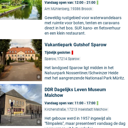
Vandaag open van: 12:00 - 21:00
Am Mühlenberg, 19386 Broock
©
Geweldig rustgebied voor waterwandelaars
met ruimte voor boten, tenten en caravans
direct in het bos. SUP, kano- en fietsverhuur
en een klein restaurant.
Vakantiepark Gutshof Sparow
Tijdelijk gesloten
Sparow, 17214 Sparow
Het landgoed Sparow ligt midden in het
Natuurpark Nossentiner/Schwinzer Heide
©
met het aangrenzende Nationaal Park Müritz.
DDR Dagelijks Leven Museum
Malchow
Vandaag open van: 11:00 - 17:00
Kirchenstraße, 17213 Inselstadt Malchow
Het gebouw werd in 1957 ingewijd als
©
"filmpaleis", maar presenteert vandaag de dag