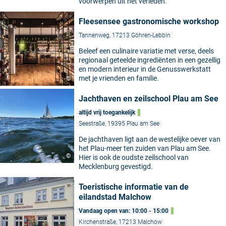
voorwerpen uit het verleden.
Fleesensee gastronomische workshop
Tannenweg, 17213 Göhren-Lebbin
Beleef een culinaire variatie met verse, deels
regionaal geteelde ingrediënten in een gezellig
en modern interieur in de Genusswerkstatt
met je vrienden en familie.
©
Jachthaven en zeilschool Plau am See
altijd vrij toegankelijk
Seestraße, 19395 Plau am See
De jachthaven ligt aan de westelijke oever van
het Plau-meer ten zuiden van Plau am See.
©
Hier is ook de oudste zeilschool van
Mecklenburg gevestigd.
Toeristische informatie van de
eilandstad Malchow
Vandaag open van: 10:00 - 15:00
Kirchenstraße, 17213 Malchow