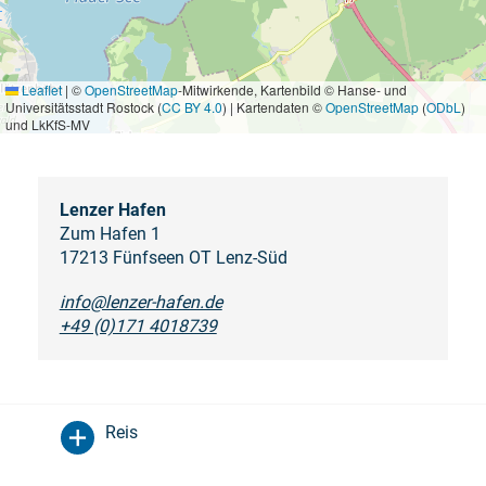
Leaflet
|
©
OpenStreetMap
-Mitwirkende, Kartenbild © Hanse- und
Universitätsstadt Rostock (
CC BY 4.0
) | Kartendaten ©
OpenStreetMap
(
ODbL
)
und LkKfS-MV
Lenzer Hafen
Zum Hafen 1
17213 Fünfseen OT Lenz-Süd
info@lenzer-hafen.de
+49 (0)171 4018739
Reis