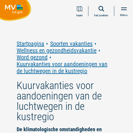
Ga
Ga
Ga
Ga
Menu
kaart
het zoeken
naar
naar
naar
naar
inhoud
navigatie
zoeken
voettekst
in
volledige
tekst
Startpagina
Soorten vakanties
Wellness en gezondheidsvakantie
Word gezond
Kuurvakanties voor aandoeningen van
de luchtwegen in de kustregio
Kuurvakanties voor
aandoeningen van de
luchtwegen in de
kustregio
De klimatologische omstandigheden en