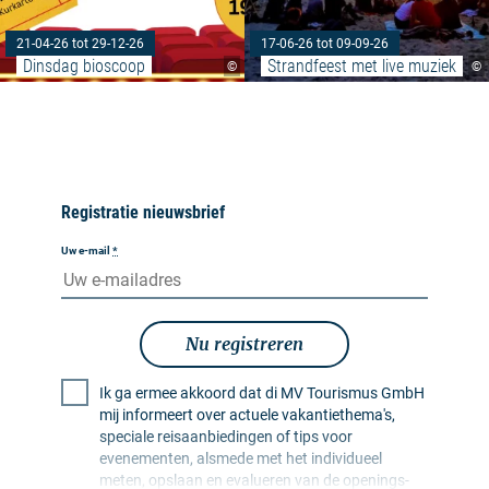
21-04-26 tot 29-12-26
17-06-26 tot 09-09-26
Dinsdag bioscoop
Strandfeest met live muziek
©
©
Registratie nieuwsbrief
Uw e-mail
*
Nu registreren
Ik ga ermee akkoord dat di MV Tourismus GmbH
mij informeert over actuele vakantiethema's,
speciale reisaanbiedingen of tips voor
evenementen, alsmede met het individueel
meten, opslaan en evalueren van de openings-