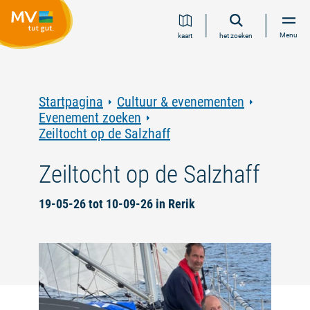
Ga
Ga
Ga
Ga
Menu
kaart
het zoeken
naar
naar
naar
naar
inhoud
navigatie
zoeken
voettekst
in
volledige
tekst
Startpagina
Cultuur & evenementen
Evenement zoeken
Zeiltocht op de Salzhaff
Zeiltocht op de Salzhaff
19-05-26 tot 10-09-26 in Rerik