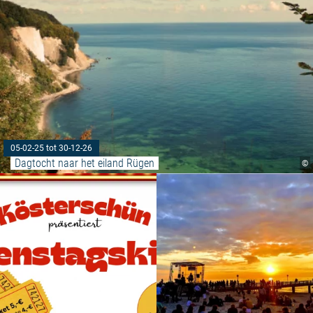
05-02-25 tot 30-12-26
Dagtocht naar het eiland Rügen
©
Meer lezen: "Dinsdag bioscoop"