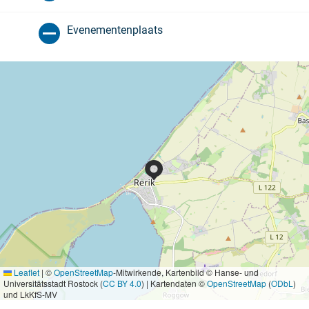
Evenementenplaats
Leaflet
|
©
OpenStreetMap
-Mitwirkende, Kartenbild © Hanse- und
Universitätsstadt Rostock (
CC BY 4.0
) | Kartendaten ©
OpenStreetMap
(
ODbL
)
und LkKfS-MV