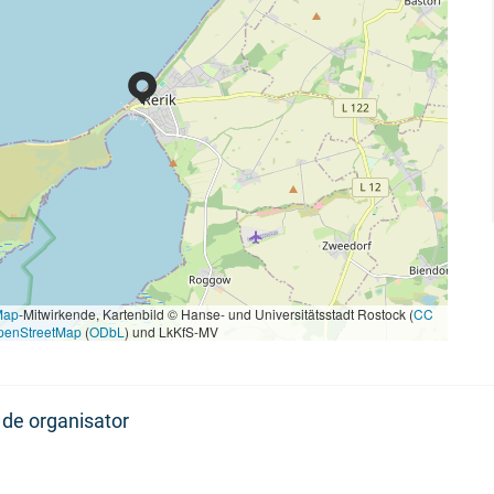
Map
-Mitwirkende, Kartenbild © Hanse- und Universitätsstadt Rostock (
CC
penStreetMap
(
ODbL
) und LkKfS-MV
de organisator