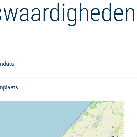
waardigheden
ndata
nplaats