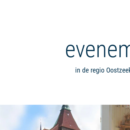
evene
in de regio Oostze