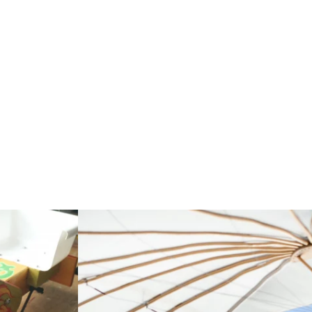
Meer lezen: "Workshop zeepkist bouwen"
e Mariakerk in Rostock"