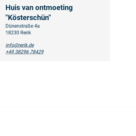
Huis van ontmoeting
"Kösterschün"
Dünenstraße 4a
18230 Rerik
info@rerik.de
+49 38296 78429