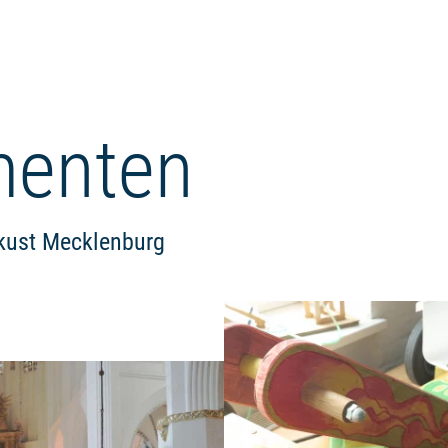
menten
ekust Mecklenburg
Meer lezen: "Rondleiding door d