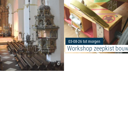
03-08-26 tot morgen
Workshop zeepkist bou
©