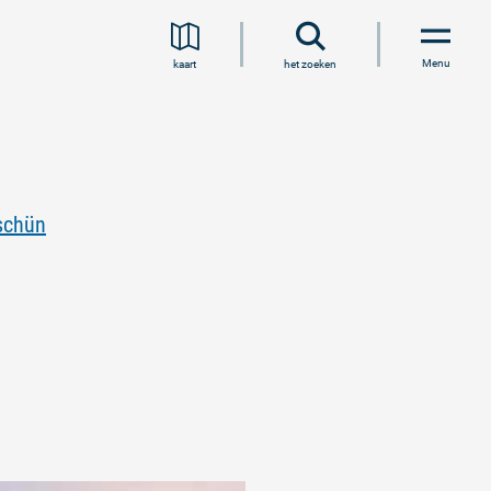
Menu
kaart
het zoeken
schün