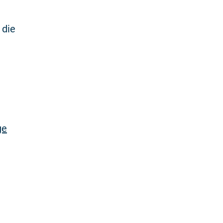
 die
ge