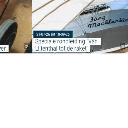
21-07-26 tot 10-09-26
Speciale rondleiding "Van 
©
©
wen
Lilienthal tot de raket"