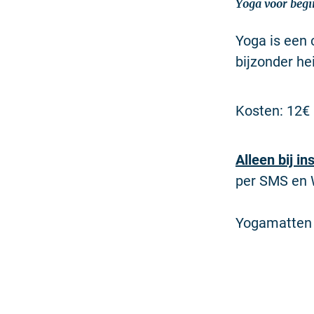
Yoga voor begi
Yoga is een
bijzonder he
Kosten: 12€
Alleen bij in
per SMS en W
Yogamatten z