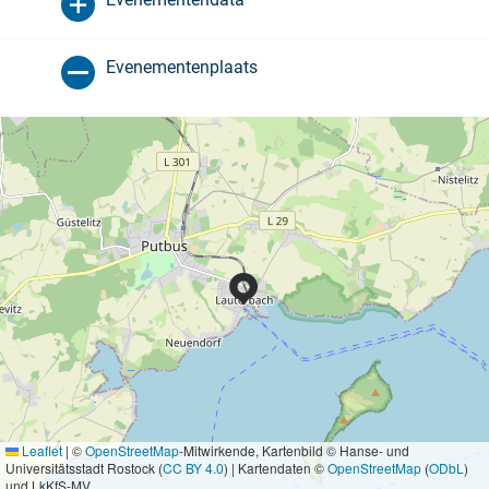
Evenementenplaats
Leaflet
|
©
OpenStreetMap
-Mitwirkende, Kartenbild © Hanse- und
Universitätsstadt Rostock (
CC BY 4.0
) | Kartendaten ©
OpenStreetMap
(
ODbL
)
und LkKfS-MV