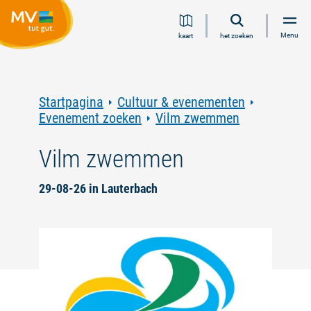
Ga
Ga
Ga
Ga
Menu
kaart
het zoeken
naar
naar
naar
naar
inhoud
navigatie
zoeken
voettekst
in
volledige
tekst
Startpagina
Cultuur & evenementen
Evenement zoeken
Vilm zwemmen
Vilm zwemmen
29-08-26 in Lauterbach