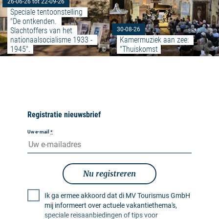
26-06-26 tot 22-09-26
Speciale tentoonstelling 
"De ontkenden. 
Slachtoffers van het 
30-08-26
nationaalsocialisme 1933 - 
Kamermuziek aan zee: 
1945".
"Thuiskomst
©
Registratie nieuwsbrief
Uw e-mail
*
Nu registreren
Ik ga ermee akkoord dat di MV Tourismus GmbH
mij informeert over actuele vakantiethema's,
speciale reisaanbiedingen of tips voor