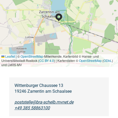
Leaflet
|
©
OpenStreetMap
-Mitwirkende, Kartenbild © Hanse- und
Universitätsstadt Rostock (
CC BY 4.0
) | Kartendaten ©
OpenStreetMap
(
ODbL
)
und LkKfS-MV
Wittenburger Chaussee 13
19246 Zarrentin am Schaalsee
poststelle@bra-schelb.mvnet.de
+49 385 58863100