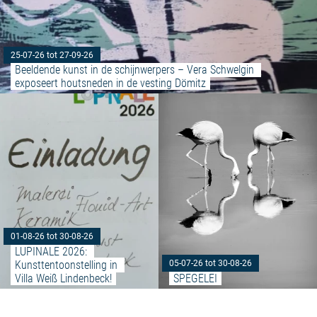
25-07-26 tot 27-09-26
Beeldende kunst in de schijnwerpers – Vera Schwelgin 
exposeert houtsneden in de vesting Dömitz
Meer lezen: "LUPINALE 2026: Kun
01-08-26 tot 30-08-26
LUPINALE 2026: 
Kunsttentoonstelling in 
05-07-26 tot 30-08-26
Villa Weiß Lindenbeck!
SPEGELEI