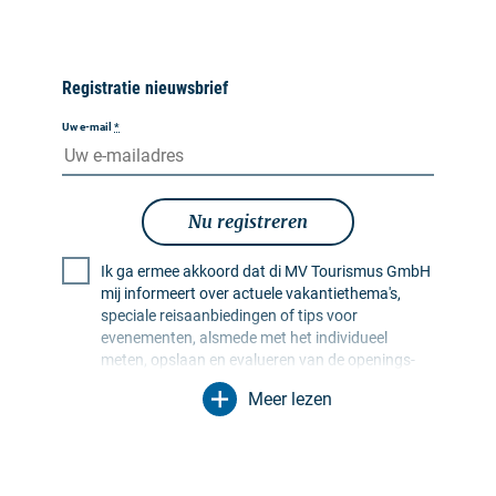
Registratie nieuwsbrief
Uw e-mail
*
Nu registreren
Ik ga ermee akkoord dat di MV Tourismus GmbH
mij informeert over actuele vakantiethema's,
speciale reisaanbiedingen of tips voor
evenementen, alsmede met het individueel
meten, opslaan en evalueren van de openings-
en klikfrequentie in ontvangerprofielen ten
Meer lezen
behoeve van de vormgeving van toekomstige
nieuwsbrieven. Mijn gegevens worden
uitsluitend voor dit doel gebruikt. In het bijzonder
worden er geen gegevens doorgegeven aan
onbevoegde derden. Ik ben me ervan bewust dat