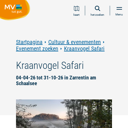
Ga
Ga
Ga
Ga
Menu
kaart
het zoeken
naar
naar
naar
naar
inhoud
navigatie
zoeken
voettekst
in
volledige
tekst
Startpagina
Cultuur & evenementen
Evenement zoeken
Kraanvogel Safari
Kraanvogel Safari
04-04-26 tot 31-10-26 in Zarrentin am
Schaalsee