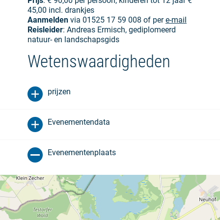
Prijs
: € 90,00 per persoon, kinderen tot 12 jaar €
45,00 incl. drankjes
Aanmelden
via 01525 17 59 008 of per
e-mail
Reisleider
: Andreas Ermisch, gediplomeerd
natuur- en landschapsgids
Wetenswaardigheden
prijzen
Evenementendata
Evenementenplaats