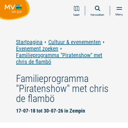
Ga
Ga
Ga
Ga
Menu
kaart
het zoeken
naar
naar
naar
naar
inhoud
navigatie
zoeken
voettekst
in
volledige
tekst
Startpagina
Cultuur & evenementen
Evenement zoeken
Familieprogramma "Piratenshow" met
chris de flambö
Familieprogramma
"Piratenshow" met chris
de flambö
17-07-18 tot 30-07-26 in Zempin