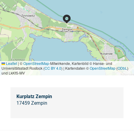
Leaflet
|
©
OpenStreetMap
-Mitwirkende, Kartenbild © Hanse- und
Universitätsstadt Rostock (
CC BY 4.0
) | Kartendaten ©
OpenStreetMap
(
ODbL
)
und LkKfS-MV
Kurplatz Zempin
17459 Zempin