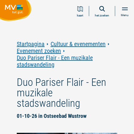
Ga
Ga
Ga
Ga
Menu
kaart
het zoeken
naar
naar
naar
naar
inhoud
navigatie
zoeken
voettekst
in
volledige
tekst
Startpagina
Cultuur & evenementen
Evenement zoeken
Duo Pariser Flair - Een muzikale
stadswandeling
Duo Pariser Flair - Een
muzikale
stadswandeling
01-10-26 in Ostseebad Wustrow