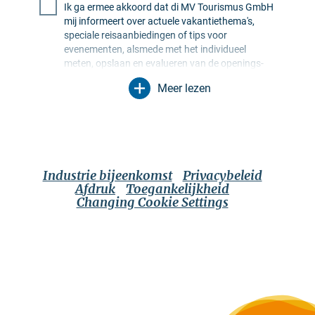
Ik ga ermee akkoord dat di MV Tourismus GmbH
mij informeert over actuele vakantiethema's,
speciale reisaanbiedingen of tips voor
evenementen, alsmede met het individueel
meten, opslaan en evalueren van de openings-
en klikfrequentie in ontvangerprofielen ten
Meer lezen
behoeve van de vormgeving van toekomstige
nieuwsbrieven. Mijn gegevens worden
uitsluitend voor dit doel gebruikt. In het bijzonder
worden er geen gegevens doorgegeven aan
onbevoegde derden. Ik ben me ervan bewust dat
ik mijn toestemming te allen tijde kan intrekken
Industrie bijeenkomst
Privacybeleid
met werking voor de toekomst. Ik kan dit doen
Afdruk
Toegankelijkheid
via een afmeldlink in de betreffende nieuwsbrief
Changing Cookie Settings
of via de contactopties die in de wettelijke
kennisgeving staan vermeld. Het
Privacybeleid
is van toepassing, dat ook verdere informatie
bevat over de opties voor het autoriseren,
verwijderen en blokkeren van mijn gegevens.