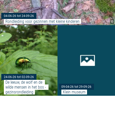
04-06-26 tot 24-09-26
Rondleiding voor gezinnen met kleine kinderen
©
Meer lezen: "De leeuw, de wolf 
24-06-26 tot 02-09-26
De leeuw, de wolf en de 
wilde mensen in het bos - 
09-04-26 tot 29-09-26
gezinsrondleiding
Klein museum
©