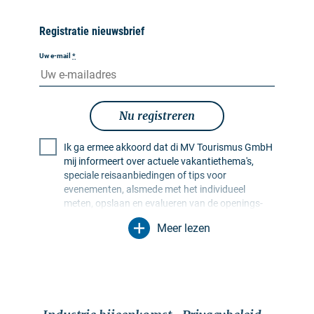
Registratie nieuwsbrief
Uw e-mail
*
Nu registreren
Ik ga ermee akkoord dat di MV Tourismus GmbH
mij informeert over actuele vakantiethema's,
speciale reisaanbiedingen of tips voor
evenementen, alsmede met het individueel
meten, opslaan en evalueren van de openings-
en klikfrequentie in ontvangerprofielen ten
Meer lezen
behoeve van de vormgeving van toekomstige
nieuwsbrieven. Mijn gegevens worden
uitsluitend voor dit doel gebruikt. In het bijzonder
worden er geen gegevens doorgegeven aan
onbevoegde derden. Ik ben me ervan bewust dat
ik mijn toestemming te allen tijde kan intrekken