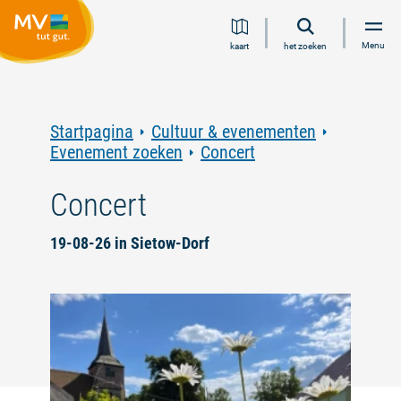
Ga
Ga
Ga
Ga
Menu
kaart
het zoeken
naar
naar
naar
naar
inhoud
navigatie
zoeken
voettekst
in
volledige
tekst
Startpagina
Cultuur & evenementen
Evenement zoeken
Concert
Concert
19-08-26 in Sietow-Dorf