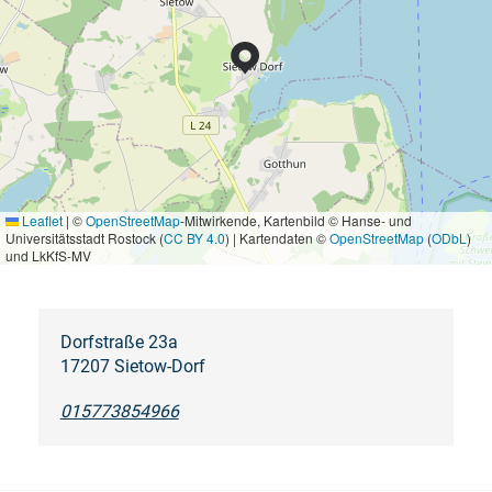
Leaflet
|
©
OpenStreetMap
-Mitwirkende, Kartenbild © Hanse- und
Universitätsstadt Rostock (
CC BY 4.0
) | Kartendaten ©
OpenStreetMap
(
ODbL
)
und LkKfS-MV
Dorfstraße 23a
17207 Sietow-Dorf
015773854966