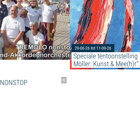
29-06-26 tot 11-09-26
Speciale tentoonstelling
Möller: Kunst & Mee(h)r".
©
 NONSTOP