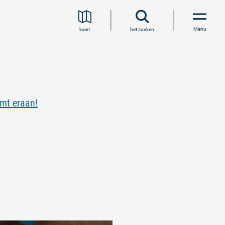
Menu
kaart
het zoeken
mt eraan!