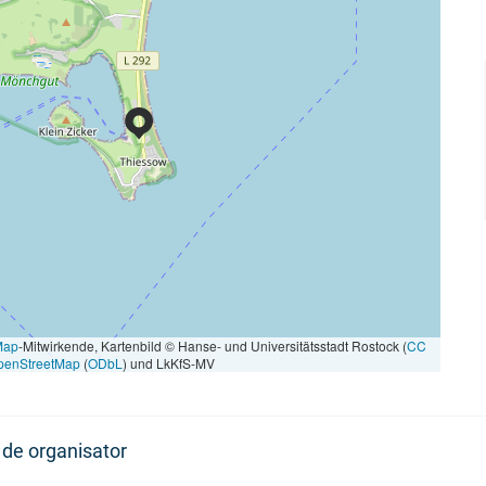
Map
-Mitwirkende, Kartenbild © Hanse- und Universitätsstadt Rostock (
CC
penStreetMap
(
ODbL
) und LkKfS-MV
de organisator