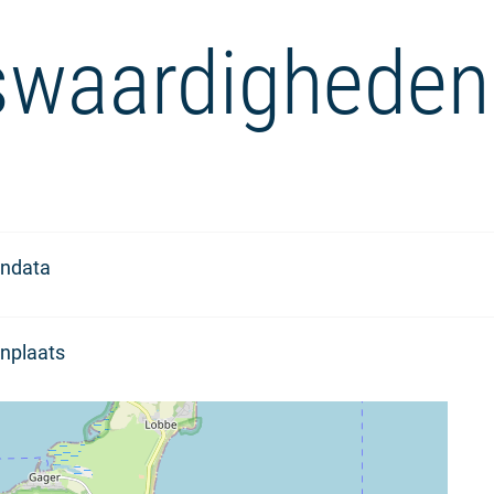
waardigheden
ndata
nplaats