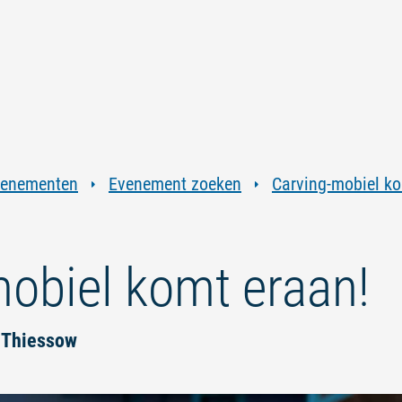
Ga
Ga
Ga
Ga
naar
naar
naar
naar
inhoud
navigatie
zoeken
voettekst
in
volledige
tekst
venementen
Evenement zoeken
Carving-mobiel ko
obiel komt eraan!
n Thiessow