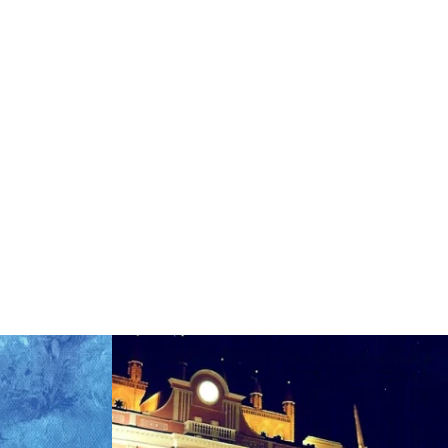
Meer lezen: "Speciale tentoonstelling "Conny Möl
D ACCORDEON ORKEST TREMOLO NONSTOP"