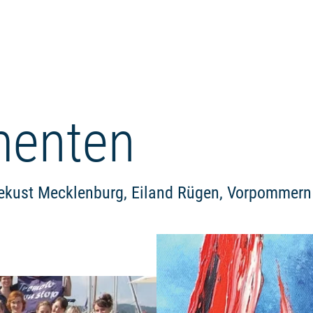
menten
zeekust Mecklenburg, Eiland Rügen, Vorpommern
Meer lezen: "CONCERT JEUG