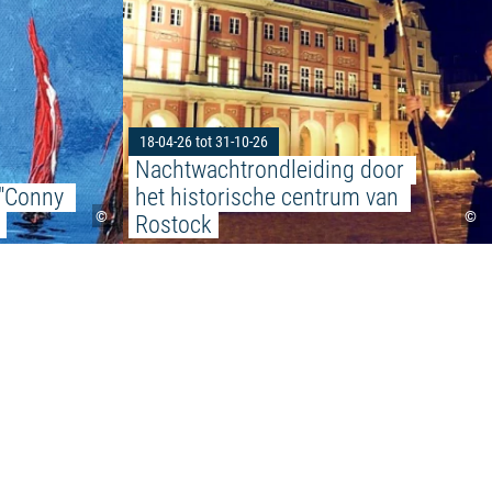
18-04-26 tot 31-10-26
Nachtwachtrondleiding door 
 "Conny 
het historische centrum van 
©
©
Rostock