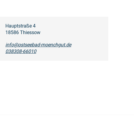
Hauptstraße 4
18586 Thiessow
info@ostseebad-moenchgut.de
038308-66010