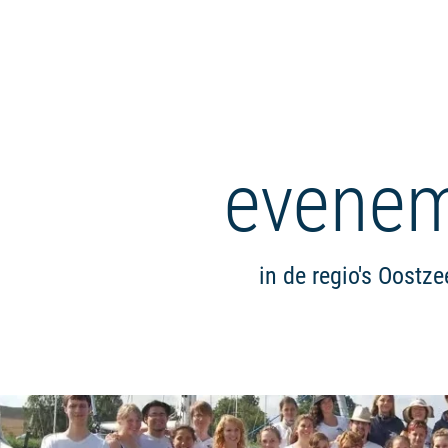
evene
in de regio's Oost