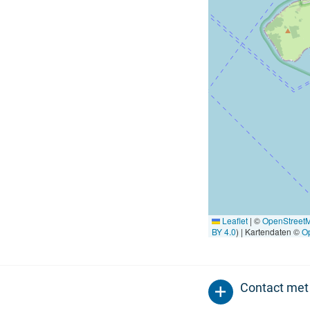
Leaflet
|
©
OpenStreet
BY 4.0
) | Kartendaten ©
O
Contact met 