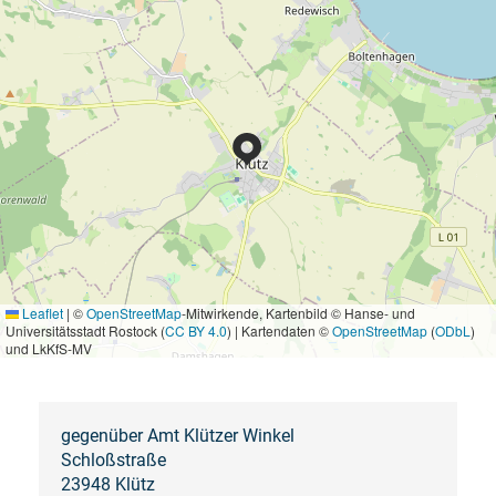
Leaflet
|
©
OpenStreetMap
-Mitwirkende, Kartenbild © Hanse- und
Universitätsstadt Rostock (
CC BY 4.0
) | Kartendaten ©
OpenStreetMap
(
ODbL
)
und LkKfS-MV
gegenüber Amt Klützer Winkel
Schloßstraße
23948 Klütz