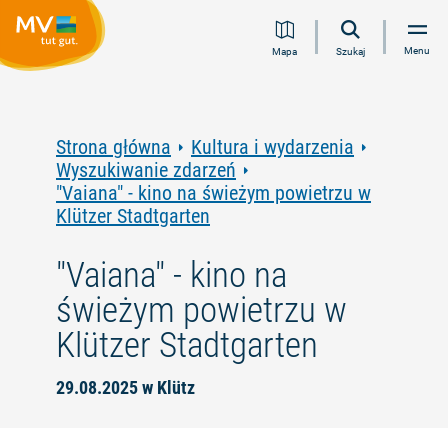
Przejdź
Przejdź
Przejdź
Przejdź
Menu
Mapa
Szukaj
do
do
do
do
treści
nawigacji
wyszukiwania
stopki
pełnotekstowego
Strona główna
Kultura i wydarzenia
Wyszukiwanie zdarzeń
"Vaiana" - kino na świeżym powietrzu w
Klützer Stadtgarten
"Vaiana" - kino na
świeżym powietrzu w
Klützer Stadtgarten
29.08.2025 w Klütz