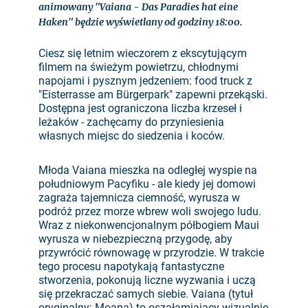
animowany "Vaiana - Das Paradies hat eine
Haken" będzie wyświetlany od godziny 18:00.
Ciesz się letnim wieczorem z ekscytującym
filmem na świeżym powietrzu, chłodnymi
napojami i pysznym jedzeniem: food truck z
"Eisterrasse am Bürgerpark" zapewni przekąski.
Dostępna jest ograniczona liczba krzeseł i
leżaków - zachęcamy do przyniesienia
własnych miejsc do siedzenia i koców.
Młoda Vaiana mieszka na odległej wyspie na
południowym Pacyfiku - ale kiedy jej domowi
zagraża tajemnicza ciemność, wyrusza w
podróż przez morze wbrew woli swojego ludu.
Wraz z niekonwencjonalnym półbogiem Maui
wyrusza w niebezpieczną przygodę, aby
przywrócić równowagę w przyrodzie. W trakcie
tego procesu napotykają fantastyczne
stworzenia, pokonują liczne wyzwania i uczą
się przekraczać samych siebie. Vaiana (tytuł
oryginalny: Moana) to oszałamiający wizualnie