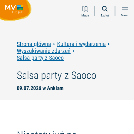
Przejdź
Przejdź
Przejdź
Przejdź
Menu
Mapa
Szukaj
do
do
do
do
treści
nawigacji
wyszukiwania
stopki
pełnotekstowego
Strona główna
Kultura i wydarzenia
Wyszukiwanie zdarzeń
Salsa party z Saoco
Salsa party z Saoco
09.07.2026 w Anklam