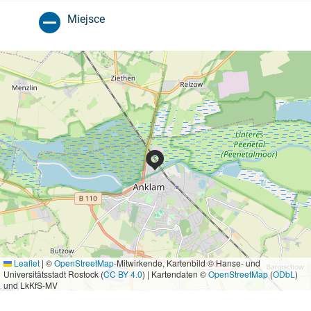
Miejsce
Leaflet
|
©
OpenStreetMap
-Mitwirkende, Kartenbild © Hanse- und
Universitätsstadt Rostock (
CC BY 4.0
) | Kartendaten ©
OpenStreetMap
(
ODbL
)
und LkKfS-MV