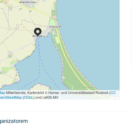
Map
-Mitwirkende, Kartenbild © Hanse- und Universitätsstadt Rostock (
CC
penStreetMap
(
ODbL
) und LkKfS-MV
rganizatorem