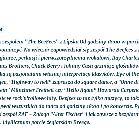
er
z zespołem "The BeeFees" z Lipska Od godziny 18:00 w porc
otańczyć. Na wieczór zapowiedział się zespół The Beefees z 
gitarze, perkusji i pierwszorzędnemu wokalowi, Ray Charles,
lues Brothers, Chuck Berry i Johnny Cash grzmią z głośników.
a są pasjonatami własnej interpretacji klasyków. Eye of the t
a, "Highway to hell" zaprasza do square dance, a "Ohne dic
 ein" Münchner Freiheit czy "Hello Again" Howarda Carpend
się w rock'n'rollowe hity. Beefees to nie tylko muzycy, to tak
ywał wszystkich do tańca od godziny 18:00 i po koncercie. Py
 zespół ZAF - Załoga "Alter Fischer" i jak zawsze z bezpła
 idyllicznym porcie żeglarskim Breege.