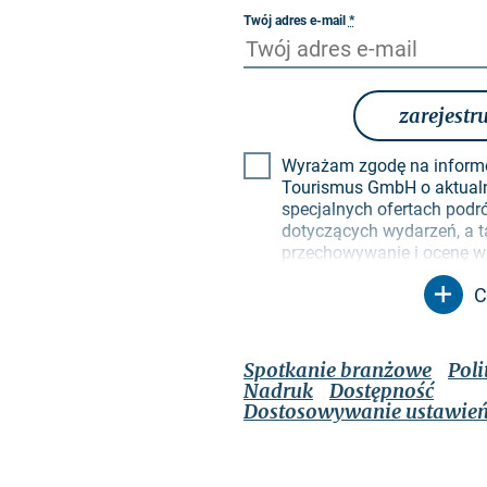
Twój adres e-mail
*
zarejestru
Wyrażam zgodę na inform
Tourismus GmbH o aktual
specjalnych ofertach pod
dotyczących wydarzeń, a t
przechowywanie i ocenę w
kliknięć w profilach odbio
C
przyszłych biuletynów. M
wyłącznie w tym celu. W s
będą przekazywane nieup
Jestem świadomy, że mog
Spotkanie branżowe
Poli
dowolnym momencie ze sku
Nadruk
Dostępność
zrobić za pomocą linku rez
Dostosowywanie ustawień
odpowiednim biuletynie lu
kontaktu wymienionych w 
ma
polityka prywatności
,