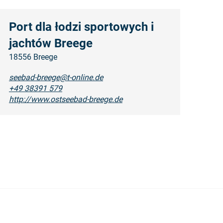
Port dla łodzi sportowych i
jachtów Breege
18556 Breege
seebad-breege@t-online.de
+49 38391 579
http://www.ostseebad-breege.de