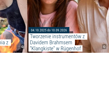
04.10.2025 do 10.09.2026
Tworzenie instrumentów z 
ia z 
Davidem Brahmsem 
©
©
"Klangkiste" w Rügenhof