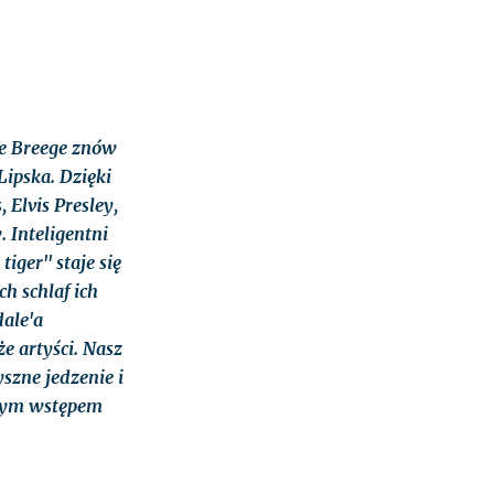
ie Breege znów
Lipska. Dzięki
 Elvis Presley,
 Inteligentni
iger" staje się
h schlaf ich
ale'a
że artyści. Nasz
szne jedzenie i
tnym wstępem