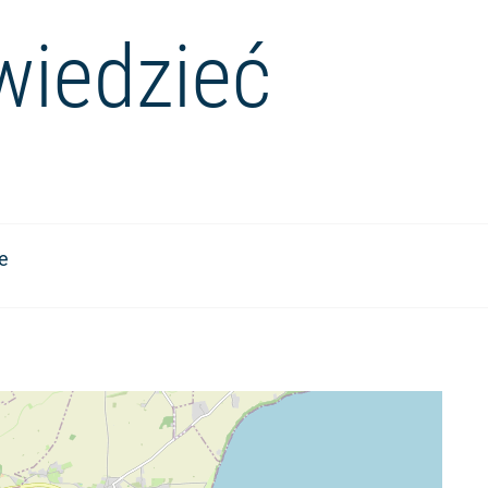
wiedzieć
e