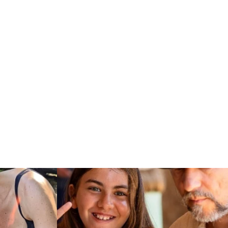
Czytaj więcej: "Warsztaty z epoki kamienia z a
ny las na białej kredzie"