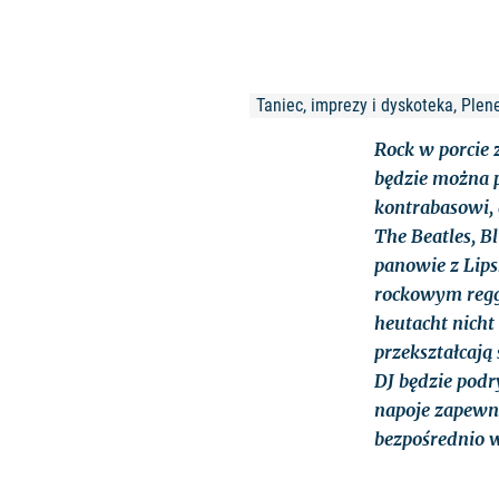
Taniec, imprezy i dyskoteka, Plen
Rock w porcie 
będzie można p
kontrabasowi, 
The Beatles, B
panowie z Lipsk
rockowym regge
heutacht nicht
przekształcają 
DJ będzie podr
napoje zapewni
bezpośrednio w