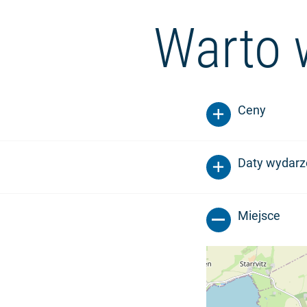
Warto 
Ceny
Daty wydarz
Miejsce