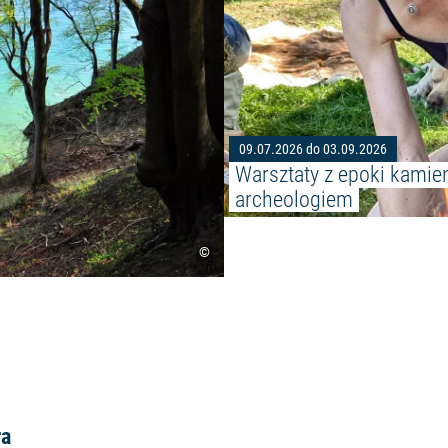
09.07.2026 do 03.09.2026
Warsztaty z epoki kamien
archeologiem
©
ra