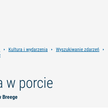
Przejdź
Przejdź
Przejdź
Przejdź
do
do
do
do
treści
nawigacji
wyszukiwania
stopki
pełnotekstowego
a
Kultura i wydarzenia
Wyszukiwanie zdarzeń
e
a w porcie
w Breege