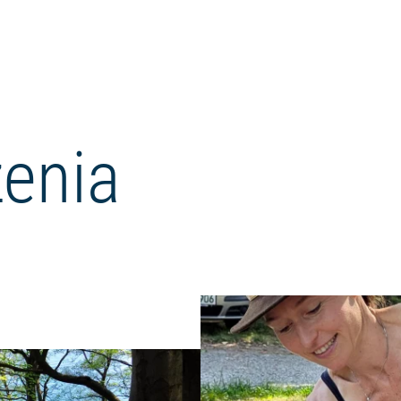
enia
Czytaj więcej: "WeitSicht - Zielo