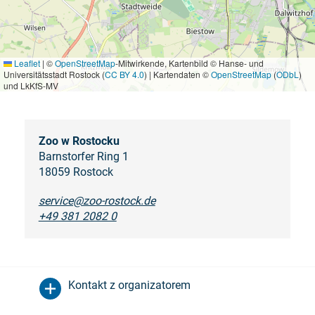
Leaflet
|
©
OpenStreetMap
-Mitwirkende, Kartenbild © Hanse- und
Universitätsstadt Rostock (
CC BY 4.0
) | Kartendaten ©
OpenStreetMap
(
ODbL
)
und LkKfS-MV
Zoo w Rostocku
Barnstorfer Ring 1
18059 Rostock
service@zoo-rostock.de
+49 381 2082 0
Kontakt z organizatorem