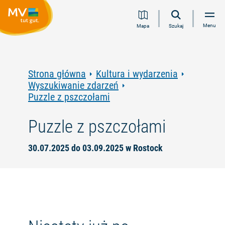
Przejdź
Przejdź
Przejdź
Przejdź
Menu
Mapa
Szukaj
do
do
do
do
treści
nawigacji
wyszukiwania
stopki
pełnotekstowego
Strona główna
Kultura i wydarzenia
Wyszukiwanie zdarzeń
Puzzle z pszczołami
Puzzle z pszczołami
30.07.2025 do 03.09.2025 w Rostock