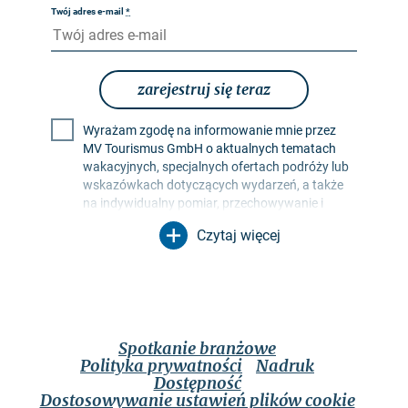
Twój adres e-mail
*
zarejestruj się teraz
Wyrażam zgodę na informowanie mnie przez
MV Tourismus GmbH o aktualnych tematach
wakacyjnych, specjalnych ofertach podróży lub
wskazówkach dotyczących wydarzeń, a także
na indywidualny pomiar, przechowywanie i
ocenę współczynników otwarcia i kliknięć w
Czytaj więcej
profilach odbiorców w celu projektowania
przyszłych biuletynów. Moje dane będą
wykorzystywane wyłącznie w tym celu. W
szczególności żadne dane nie będą
przekazywane nieupoważnionym stronom
trzecim. Jestem świadomy, że mogę odwołać
Spotkanie branżowe
swoją zgodę w dowolnym momencie ze
Polityka prywatności
Nadruk
skutkiem na przyszłość. Mogę to zrobić za
Dostępność
pomocą linku rezygnacji z subskrypcji w
Dostosowywanie ustawień plików cookie
odpowiednim biuletynie lub za pośrednictwem