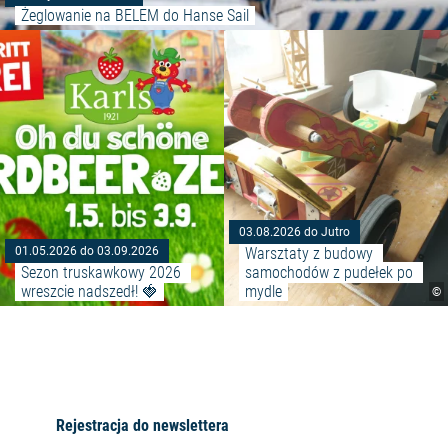
Żeglowanie na BELEM do Hanse Sail
Czytaj więcej: "Sezon truskawk
03.08.2026 do Jutro
Warsztaty z budowy 
01.05.2026 do 03.09.2026
Sezon truskawkowy 2026 
samochodów z pudełek po 
wreszcie nadszedł! 🍓
mydle
©
Rejestracja do newslettera