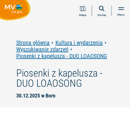
Przejdź
Przejdź
Przejdź
Przejdź
Menu
Mapa
Szukaj
do
do
do
do
treści
nawigacji
wyszukiwania
stopki
pełnotekstowego
Strona główna
Kultura i wydarzenia
Wyszukiwanie zdarzeń
Piosenki z kapelusza - DUO LOAOSONG
Piosenki z kapelusza -
DUO LOAOSONG
30.12.2025 w Born