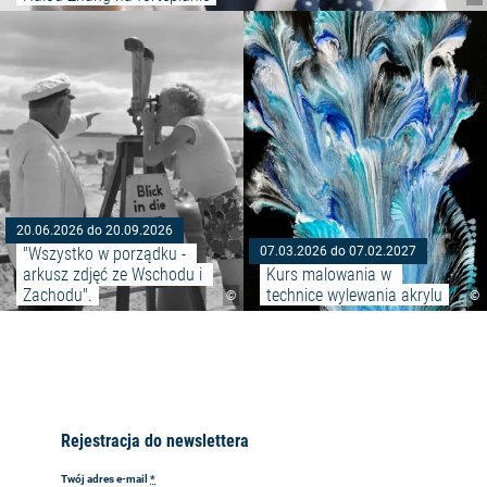
Czytaj więcej: ""Wszystko w por
20.06.2026 do 20.09.2026
"Wszystko w porządku - 
07.03.2026 do 07.02.2027
arkusz zdjęć ze Wschodu i 
Kurs malowania w 
Zachodu".
technice wylewania akrylu
©
©
Rejestracja do newslettera
Twój adres e-mail
*