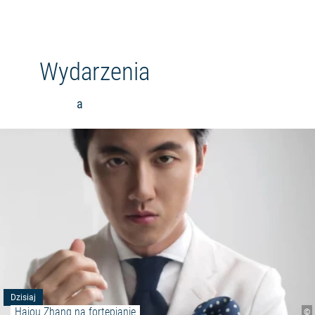
Wydarzenia
a
Dzisiaj
Haiou Zhang na fortepianie
©