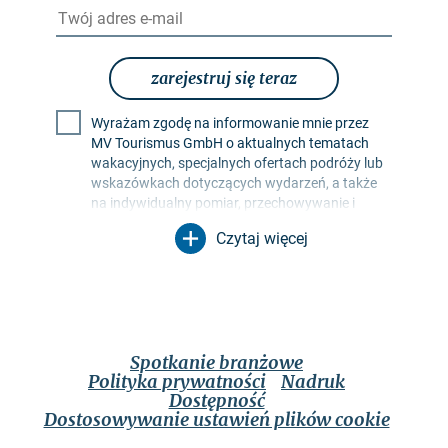
zarejestruj się teraz
Wyrażam zgodę na informowanie mnie przez
MV Tourismus GmbH o aktualnych tematach
wakacyjnych, specjalnych ofertach podróży lub
wskazówkach dotyczących wydarzeń, a także
na indywidualny pomiar, przechowywanie i
ocenę współczynników otwarcia i kliknięć w
Czytaj więcej
profilach odbiorców w celu projektowania
przyszłych biuletynów. Moje dane będą
wykorzystywane wyłącznie w tym celu. W
szczególności żadne dane nie będą
przekazywane nieupoważnionym stronom
trzecim. Jestem świadomy, że mogę odwołać
Spotkanie branżowe
swoją zgodę w dowolnym momencie ze
Polityka prywatności
Nadruk
skutkiem na przyszłość. Mogę to zrobić za
Dostępność
pomocą linku rezygnacji z subskrypcji w
Dostosowywanie ustawień plików cookie
odpowiednim biuletynie lub za pośrednictwem
opcji kontaktu wymienionych w nocie prawnej.