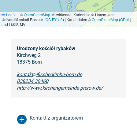
Leaflet
|
©
OpenStreetMap
-Mitwirkende, Kartenbild © Hanse- und
Universitätsstadt Rostock (
CC BY 4.0
) | Kartendaten ©
OpenStreetMap
(
ODbL
)
und LkKfS-MV
Urodzony kościół rybaków
Kirchweg 2
18375 Born
kontakt@fischerkirche-born.de
038234 30460
http://www.kirchengemeinde-prerow.de/
Kontakt z organizatorem